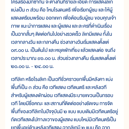
โครงเรื่องมักซ้ำกัน จะต่างกันที่รายละเอียด การแสดงลิเก
แบ่งเป็น ๓ ส่วน คือ โหมโรงดนตรี เพื่อเรียกผู้ชม และให้ผู้
แสดงเตรียมพร้อม ออกแขก เพื่อต้อนรับผู้ชม ขอบคุณเจ้า
ภาพ แนะนำการแสดง และผู้แสดง และละครที่ดำเนินเรื่อง
เป็นฉากสั้นๆ ติดต่อกันไปอย่างรวดเร็ว ลิเกมีแสดง ทั้งใน
เวลากลางวัน และกลางคืน ช่วงกลางวันเริ่มแสดงตั้งแต่
๐๙.๐๐ น. เป็นต้นไป และหยุดพักเที่ยง แล้วแสดงต่อ จนถึง
เวลาประมาณ ๑๖.๐๐ น. ส่วนช่วงกลางคืน เริ่มแสดงตั้งแต่
๒๐.๐๐ น. - ๒๔.๐๐ น.
เวทีลิเก หรือโรงลิเก เป็นเวทีชั่วคราวยกพื้นมีหลังคา แบ่ง
พื้นที่เป็น ๓ ส่วน คือ เวทีแสดง เวทีดนตรี และหลังเวที
สำหรับผู้แสดงพักผ่อน เวทีแสดงมีระบายแขวนเป็นกรอบ
เวที โดยมีชื่อคณะ และสถานที่ติดต่ออย่างชัดเจน การจัด
พื้นที่ของเวทีลิเกในปัจจุบันมี ๒ แบบ แบบเดิมมีเวทีดนตรีอยู่
ถัดเวทีแสดงไปทางขวาของผู้แสดง แบบใหม่มีเวทีดนตรีเป็น
ยกพื้นอยู่ด้านหลังเวทีแสดง ฉากลิเกมี ๒ แบบ คือ ฉาก