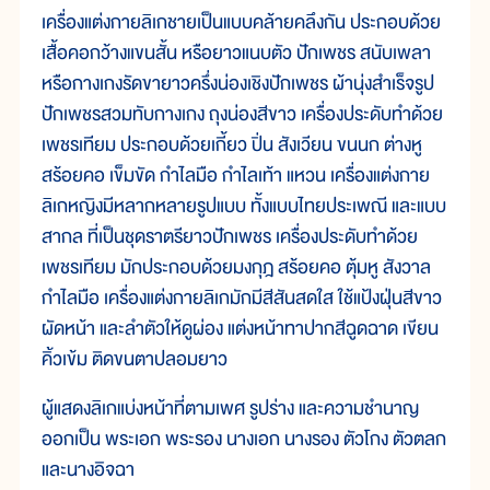
เครื่องแต่งกายลิเกชายเป็นแบบคล้ายคลึงกัน ประกอบด้วย
เสื้อคอกว้างแขนสั้น หรือยาวแนบตัว ปักเพชร สนับเพลา
หรือกางเกงรัดขายาวครึ่งน่องเชิงปักเพชร ผ้านุ่งสำเร็จรูป
ปักเพชรสวมทับกางเกง ถุงน่องสีขาว เครื่องประดับทำด้วย
เพชรเทียม ประกอบด้วยเกี้ยว ปิ่น สังเวียน ขนนก ต่างหู
สร้อยคอ เข็มขัด กำไลมือ กำไลเท้า แหวน เครื่องแต่งกาย
ลิเกหญิงมีหลากหลายรูปแบบ ทั้งแบบไทยประเพณี และแบบ
สากล ที่เป็นชุดราตรียาวปักเพชร เครื่องประดับทำด้วย
เพชรเทียม มักประกอบด้วยมงกุฎ สร้อยคอ ตุ้มหู สังวาล
กำไลมือ เครื่องแต่งกายลิเกมักมีสีสันสดใส ใช้แป้งฝุ่นสีขาว
ผัดหน้า และลำตัวให้ดูผ่อง แต่งหน้าทาปากสีฉูดฉาด เขียน
คิ้วเข้ม ติดขนตาปลอมยาว
ผู้แสดงลิเกแบ่งหน้าที่ตามเพศ รูปร่าง และความชำนาญ
ออกเป็น พระเอก พระรอง นางเอก นางรอง ตัวโกง ตัวตลก
และนางอิจฉา