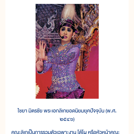
ไชยา มิตรชัย พระเอกลิเกยอดนิยมยุคปัจจุบัน (พ.ศ.
๒๕๔๖)
คณะลิเกเป็นการรวมตัวเฉพาะงาน โต้โผ หรือหัวหน้าคณะ