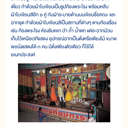
เดี่ยว ทำด้วยผ้าใบเขียนเป็นรูปท้องพระโรง พร้อมหลืบ
ผ้าใบเขียนสีอีก ๑ คู่ กับผ้าระบายด้านบนเขียนชื่อคณะ และ
ฉากชุด ทำด้วยผ้าใบเขียนสีเป็นสถานที่ต่างๆ ตามท้องเรื่อง
เช่น ท้องพระโรง ห้องรับแขก ป่า ถ้ำ น้ำตก แต่ละฉากม้วน
เก็บไว้เหนือเวทีแสดง อุปกรณ์ฉากเป็นตั่งหรือเตียงไม้ ขนาด
พอนั่งแสดงได้ ๓ คน มีตั่งเพียงตัวเดียว ก็ใช้ได้
อเนกประสงค์