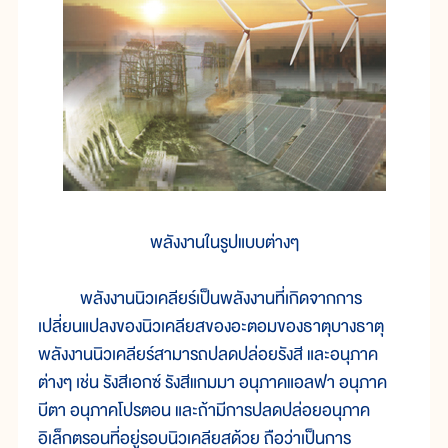
พลังงานในรูปแบบต่างๆ
พลังงานนิวเคลียร์เป็นพลังงานที่เกิดจากการ
เปลี่ยนแปลงของนิวเคลียสของอะตอมของธาตุบางธาตุ
พลังงานนิวเคลียร์สามารถปลดปล่อยรังสี และอนุภาค
ต่างๆ เช่น รังสีเอกซ์ รังสีแกมมา อนุภาคแอลฟา อนุภาค
บีตา อนุภาคโปรตอน และถ้ามีการปลดปล่อยอนุภาค
อิเล็กตรอนที่อยู่รอบนิวเคลียสด้วย ถือว่าเป็นการ