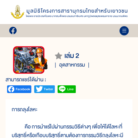
เล่ม 2
อุตสาหกรรม
สามารถแชร์ได้ผ่าน :
การ
ถลุง
โลหะ
คือ
การ
นำ
แร่
ไป
ผ่าน
กรรม
วิธี
ต่างๆ เพื่อ
ให้
ได้
โลหะ
ที่
บริสุทธิ์
หรือ
เกือบ
บริสุทธิ์
ตาม
ต้อง
การ
กรรม
วิธี
ถลุง
โลหะ
มี