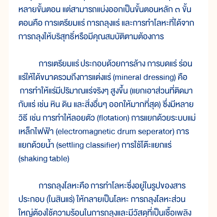
หลายขั้นตอน แต่
สามารถ
แบ่ง
ออก
เป็น
ขั้น
ตอน
หลัก ๓ ขั้น
ตอน
คือ การ
เตรียม
แร่ การ
ถลุง
แร่ และ
การ
ทำ
โลหะ
ที่
ได้
จาก
การ
ถลุง
ให้
บริสุทธิ์
หรือ
มี
คุณสมบัติ
ตาม
ต้อง
การ
การ
เตรียม
แร่
ประกอบ
ด้วย
การ
ล้าง การ
บด
แร่ ร่อน
แร่
ให้
ได้
ขนาด
รวม
ถึง
การ
แต่ง
แร่ (mineral dressing) คือ
การ
ทำ
ให้
แร่
มี
ปริมาณ
แร่
จริงๆ สูง
ขึ้น (แยก
เอา
ส่วน
ที่
ติด
มา
กับแร่ เช่น หิน ดิน และ
สิ่ง
อื่นๆ ออก
ให้
มาก
ที่
สุด) ซึ่ง
มี
หลาย
วิธี เช่น การ
ทำ
ให้
ลอย
ตัว (flotation) การ
แยก
ด้วย
ระบบ
แม่
เหล็ก
ไฟ
ฟ้า (electromagnetic drum seperator) การ
แยก
ด้วย
น้ำ (settling classifier) การ
ใช้
โต๊ะ
แยก
แร่
(shaking table)
การ
ถลุง
โลหะ
คือ
การ
ทำ
โลหะ
ซึ่ง
อยู่
ใน
รูป
ของ
สาร
ประกอบ (ใน
สิน
แร่) ให้
กลาย
เป็น
โลหะ การ
ถลุง
โลหะ
ส่วน
ใหญ่
ต้อง
ใช้
ความ
ร้อน
ใน
การ
ถลุง
และ
มี
วัสดุ
ที่
เป็น
เชื้อ
เพลิง