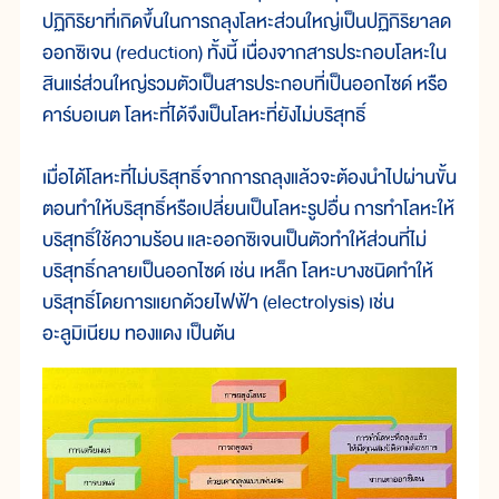
ปฏิกิริยา
ที่
เกิด
ขึ้น
ใน
การ
ถลุง
โลหะ
ส่วน
ใหญ่
เป็น
ปฏิกิริยา
ลด
ออกซิเจน (reduction) ทั้ง
นี้ เนื่อง
จาก
สาร
ประกอบ
โลหะ
ใน
สิน
แร่
ส่วน
ใหญ่
รวม
ตัว
เป็น
สาร
ประกอบ
ที่
เป็น
ออกไซด์ หรือ
คาร์บอเนต โลหะ
ที่
ได้
จึง
เป็น
โลหะ
ที่
ยัง
ไม่
บริสุทธิ์
เมื่อ
ได้
โลหะ
ที่
ไม่
บริสุทธิ์
จาก
การ
ถลุง
แล้ว
จะ
ต้อง
นำ
ไป
ผ่าน
ขั้น
ตอน
ทำ
ให้
บริสุทธิ์
หรือ
เปลี่ยน
เป็น
โลหะ
รูป
อื่น การ
ทำ
โลหะ
ให้
บริสุทธิ์
ใช้
ความ
ร้อน
และ
ออกซิเจน
เป็น
ตัว
ทำ
ให้
ส่วน
ที่
ไม่
บริสุทธิ์
กลายเ
ป็นอ
อก
ไซด์ เช่น เหล็ก โลหะ
บาง
ชนิด
ทำ
ให้
บริสุทธิ์
โดย
การ
แยก
ด้วย
ไฟ
ฟ้า (electrolysis) เช่น
อะลูมิเนียม ทอง
แดง เป็น
ต้น