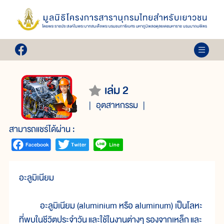
เล่ม 2
อุตสาหกรรม
สามารถแชร์ได้ผ่าน :
อะลูมิเนียม
อะลูมิเนียม (aluminium หรือ aluminum) เป็น
โลหะ
ที่
พบ
ใน
ชีวิต
ประจำ
วัน
และ
ใช้
ใน
งาน
ต่างๆ รอง
จาก
เหล็ก
และ