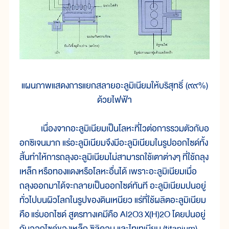
แผนภาพแสดงการแยกสลายอะลูมิเนียมให้บริสุทธิ์ (๙๙%)
ด้วยไฟฟ้า
เนื่อง
จาก
อะลูมิเนียม
เป็น
โลหะ
ที่
ไว
ต่อ
การ
รวม
ตัวกับอ
อก
ซิ
เจน
มาก แร่
อะลูมิเนียม
จึง
มี
อะลูมิเนียม
ใน
รูป
ออกไซด์
ทั้ง
สิ้น
ทำ
ให้
การ
ถลุง
อะลูมิเนียม
ไม่
สา
มา
รถ
ใช้
เตา
ต่างๆ ที่
ใช้
ถลุง
เหล็ก
หรือ
ทอง
แดง
หรือ
โลหะ
อื่น
ได้ เพราะ
อะลูมิเนียม
เมื่อ
ถลุง
ออก
มา
ได้
จะ
กลาย
เป็น
ออกไซด์
ทัน
ที อะลูมิเนียม
ปน
อยู่
ทั่ว
ไป
บน
ผิว
โลก
ใน
รูป
ของ
ดิน
เหนียว แร่
ที่
ใช้
ผลิต
อะลูมิเนียม
คือ
แร่
บอก
ไซด์ สูตร
ทางเคมี
คือ Al2O3 X(H)2O โดย
ปน
อยู่
กับอ
อก
ไซด์ของ
เหล็ก ซิลิคอน และ
ไท
เทเนียม (titanium)