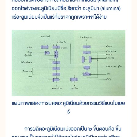
ออกไซด์
ของ
อะลูมิเนียม
มี
ชื่อ
เรียก
ว่า อะลูมิ
นา (alumina)
แร่
อะลูมิเนียม
จึง
เป็น
แร่
ที่
มี
ราคา
ถูก
เพราะ
หา
ได้
ง่า
ย
แผนภาพแสดงการผลิตอะลูมิเนียมด้วยกรรมวิธีแบบไบเยอ
ร์
การ
ผลิต
อะลูมิเนียม
แบ่ง
ออก
เป็น ๒ ขั้น
ตอน
คือ ขั้น