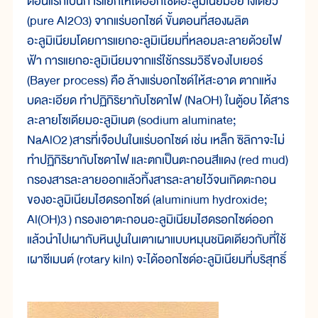
ตอน
แรก
เป็น
การ
แยก
ให้
ได้
ออกไซด์อะลูมีเนียม
อย่าง
เดียว
(pure Al2O3) จาก
แร่
บอก
ไซด์ ขั้น
ตอน
ที่
สอง
ผลิต
อะลูมิเนียม
โดย
การ
แยก
อะลูมิเนียม
ที่
หลอม
ละ
ลาย
ด้วย
ไฟ
ฟ้า การ
แยก
อะลูมิเนียม
จาก
แร่
ใช้
กรรม
วิธี
ของไบเยอร์
(Bayer process) คือ
ล้าง
แร่
บอก
ไซด์ให้
สะอาด ตาก
แห้ง
บด
ละเอียด ทำ
ปฏิกิริยากับโซดา
ไฟ (NaOH) ใน
ตู้
อบ ได้
สาร
ละ
ลาย
โซเดียมอะลูมิ
เนต (sodium aluminate;
NaAlO2 )สาร
ที่
เจือ
ปน
ใน
แร่
บอก
ไซด์ เช่น เหล็ก ซิ
ลิ
กา
จะ
ไม่
ทำ
ปฏิกิริยากับโซดา
ไฟ
และ
ตก
เป็น
ตะกอน
สี
แดง (red mud)
กรอง
สาร
ละ
ลาย
ออก
แล้ว
ทิ้ง
สาร
ละ
ลาย
ไว้
จน
เกิด
ตะกอน
ของ
อะลูมิเนียมไฮดรอก
ไซด์ (aluminium hydroxide;
Al(OH)3 ) กรอง
เอา
ตะกอน
อะลูมิเนียมไฮดรอก
ไซด์ออก
แล้ว
นำ
ไป
เผากับหิน
ปูน
ใน
เตา
เผา
แบบ
หมุน
ชนิด
เดียวกับที่
ใช้
เผา
ซีเมนต์ (rotary kiln) จะ
ได้
ออกไซด์
อะลูมิเนียม
ที่
บริสุทธิ์