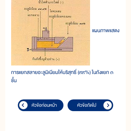
แผนภาพแสดง
การแยกสลายอะลูมิเนียมให้บริสุทธิ์ (๙๙%) ในถังแยก ๓
ชั้น
หัวข้อก่อนหน้า
หัวข้อถัดไป