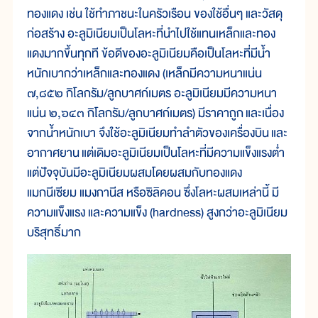
ทอง
แดง เช่น ใช้
ทำ
ภาชนะ
ใน
ครัว
เรือน ของ
ใช้
อื่นๆ และ
วัสดุ
ก่อ
สร้าง อะลูมิเนียม
เป็น
โลหะ
ที่
นำ
ไป
ใช้
แทน
เหล็ก
และ
ทอง
แดง
มาก
ขึ้น
ทุก
ที ข้อ
ดี
ของ
อะลูมิเนียม
คือ
เป็น
โลหะ
ที่
มี
น้ำ
หนัก
เบา
กว่า
เหล็ก
และ
ทอง
แดง (เหล็ก
มี
ความ
หนา
แน่น
๗,๘๕๒ กิโลกรัม
/ลูกบาศก์
เมตร อะลูมิเนียม
มี
ความ
หนา
แน่น ๒,๖๔๓ กิโลกรัม
/ลูกบาศก์
เมตร) มี
ราคา
ถูก
และ
เนื่อง
จาก
น้ำ
หนัก
เบา จึง
ใช้
อะลูมิเนียม
ทำ
ลำ
ตัว
ของเครื่องบิน
และ
อากาศ
ยาน
แต่เดิมอะลูมิเนียม
เป็น
โลหะ
ที่
มี
ความ
แข็ง
แรง
ต่ำ
แต่
ปัจจุบัน
มี
อะลูมิเนียม
ผสม
โดย
ผสมกับทอง
แดง
แมกนีเซียม แมงกานีส หรือ
ซิลิคอน ซึ่ง
โลหะ
ผสม
เหล่า
นี้ มี
ความ
แข็ง
แรง และ
ความ
แข็ง (hardness) สูง
กว่า
อะลูมิเนียม
บริสุทธิ์
มาก