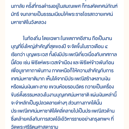
นภาลัย ครั้งที่ทรงดำรงอยู่ในสมณเพศ ก็ทรงหัดเทศน์กัณฑ์
มัทรี จนกลายเป็นธรรมเนียมให้พระราชโอรสถวายเทศน์
มหาชาติในวังหลวง
ในท้องถิ่น โดยเฉพาะในเขตภาคอีสาน ถือเป็นงาน
บุญที่ยิ่งใหญ่สำคัญที่สุดของปี จะจัดขึ้นในราวเดือน ๔
เรียกว่า บุญพระเวส ทั้งยังมีประเพณีเกี่ยวเนื่องกับเทศกาล
นี้ด้วย เช่น พิธีแห่พระเวสเข้าเมือง และพิธีแห่ข้าวพันก้อน
เพื่อบูชาคาถาพันทาง ภาคเหนือก็ให้ความสำคัญกับการ
เทศน์มหาชาติมาก เห็นได้จากมีประเพณีสร้างหลาบเงิน
หรือแผ่นเงินแกะลาย แขวนห้อยรอบฉัตร ถวายเป็นเครื่อง
ขันธ์ตั้งธรรมหลวงในงานบุญเทศน์มหาชาติ แผ่นเงินเหล่านี้
จะจำหลักเป็นรูปลวดลายต่างๆ ส่วนทางภาคใต้นั้น
ประเพณีเทศน์มหาชาติได้คลี่คลายไปเป็นประเพณีสวด้าน
ซึ่งคล้ายคลึงกับการสวดโอ้เอ้วิหารรายอย่างกรุงเทพฯ ที่
วัดพระศรีรัตนศาสดาราม