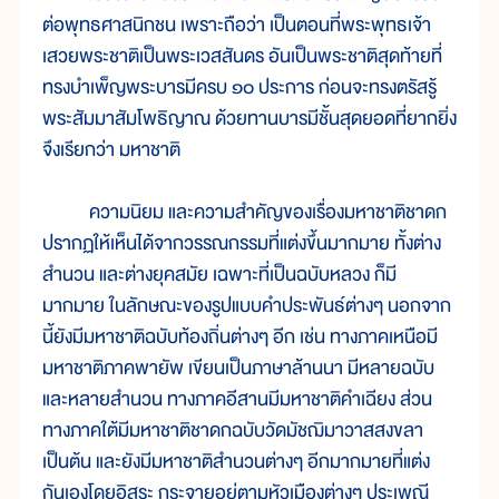
ต่อพุทธศาสนิกชน เพราะถือว่า เป็นตอนที่พระพุทธเจ้า
เสวยพระชาติเป็นพระเวสสันดร อันเป็นพระชาติสุดท้ายที่
ทรงบำเพ็ญพระบารมีครบ ๑๐ ประการ ก่อนจะทรงตรัสรู้
พระสัมมาสัมโพธิญาณ ด้วยทานบารมีชั้นสุดยอดที่ยากยิ่ง
จึงเรียกว่า มหาชาติ
ความนิยม และความสำคัญของเรื่องมหาชาติชาดก
ปรากฏให้เห็นได้จากวรรณกรรมที่แต่งขึ้นมากมาย ทั้งต่าง
สำนวน และต่างยุคสมัย เฉพาะที่เป็นฉบับหลวง ก็มี
มากมาย ในลักษณะของรูปแบบคำประพันธ์ต่างๆ นอกจาก
นี้ยังมีมหาชาติฉบับท้องถิ่นต่างๆ อีก เช่น ทางภาคเหนือมี
มหาชาติภาคพายัพ เขียนเป็นภาษาล้านนา มีหลายฉบับ
และหลายสำนวน ทางภาคอีสานมีมหาชาติคำเฉียง ส่วน
ทางภาคใต้มีมหาชาติชาดกฉบับวัดมัชฌิมาวาสสงขลา
เป็นต้น และยังมีมหาชาติสำนวนต่างๆ อีกมากมายที่แต่ง
กันเองโดยอิสระ กระจายอยู่ตามหัวเมืองต่างๆ ประเพณี