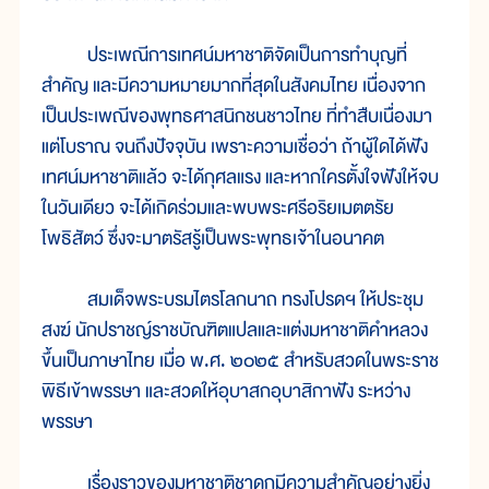
ประเพณีการเทศน์มหาชาติจัดเป็นการทำบุญที่
สำคัญ และมีความหมายมากที่สุดในสังคมไทย เนื่องจาก
เป็นประเพณีของพุทธศาสนิกชนชาวไทย ที่ทำสืบเนื่องมา
แต่โบราณ จนถึงปัจจุบัน เพราะความเชื่อว่า ถ้าผู้ใดได้ฟัง
เทศน์มหาชาติแล้ว จะได้กุศลแรง และหากใครตั้งใจฟังให้จบ
ในวันเดียว จะได้เกิดร่วมและพบพระศรีอริยเมตตรัย
โพธิสัตว์ ซึ่งจะมาตรัสรู้เป็นพระพุทธเจ้าในอนาคต
สมเด็จพระบรมไตรโลกนาถ ทรงโปรดฯ ให้ประชุม
สงฆ์ นักปราชญ์ราชบัณฑิตแปลและแต่งมหาชาติคำหลวง
ขึ้นเป็นภาษาไทย เมื่อ พ.ศ. ๒๐๒๕ สำหรับสวดในพระราช
พิธีเข้าพรรษา และสวดให้อุบาสกอุบาสิกาฟัง ระหว่าง
พรรษา
เรื่องราวของมหาชาติชาดกมีความสำคัญอย่างยิ่ง