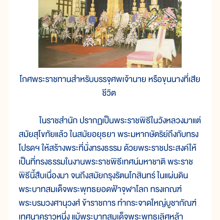
โกศพระราชทานสำหรับบรรจุศพเจ้านาย หรือขุนนางที่เสีย
ชีวิต
ในราชสำนัก ปรากฏเป็นพระราชพิธีในวังหลวงมาแต่
สมัยสุโขทัยแล้ว ในสมัยอยุธยา พระมหากษัตริย์ถึงกับทรง
โปรดฯ ให้สร้างพระที่นั่งทรงธรรม ด้วยพระราชประสงค์ให้
เป็นที่ทรงธรรมในงานพระราชพิธีเทศน์มหาชาติ พระราช
พิธีนี้สืบเนื่องมา จนถึงสมัยกรุงรัตนโกสินทร์ ในแผ่นดิน
พระบาทสมเด็จพระพุทธยอดฟ้าจุฬาโลก ทรงเกณฑ์
พระบรมวงศานุวงศ์ ข้าราชการ ทำกระจาดใหญ่บูชากัณฑ์
เทศนาคราวหนึ่ง แม้พระบาทสมเด็จพระพุทธเลิศหล้า