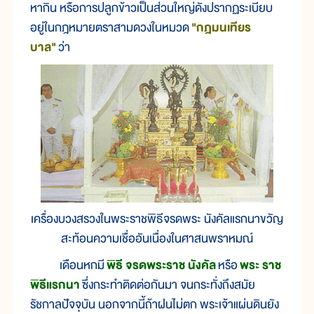
หากิน หรือการปลูกข้าวเป็นส่วนใหญ่ดังปรากฏระเบียบ
อยู่ในกฎหมายตราสามดวงในหมวด
"กฎมนเทียร
บาล"
ว่า
เครื่องบวงสรวงในพระราชพิธีจรดพระ นังคัลแรกนาขวัญ
สะท้อนความเชื่ออันเนื่องในศาสนพราหมณ์
เดือนหกมี
พิธี จรดพระราช นังคัล
หรือ
พระ ราช
พิธีแรกนา
ซึ่งกระทำติดต่อกันมา จนกระทั่งถึงสมัย
รัชกาลปัจจุบัน นอกจากนี้ถ้าฝนไม่ตก พระเจ้าแผ่นดินยัง