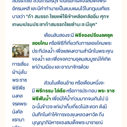
สมรรถไชย ส่วนไกรสรมุข เป็นเรือทรงของสมเด็จพระ
อัครมเหสี และมีคำทำนายเป็นแบบแผนไว้ในกฎมนเทียร
บาลว่า
"ถ้า สมรรถ ไชยแพ้ไซ้เข้าเหลือเกลืออิ่ม ศุกข
เกษมเปรมประชาถ้าสมรรถไชยชำนะจะมียุค"
เดือนสิบสองจะมี
พิธีจองเปรียงลดชุด
ลอยโคม
หรือพิธีที่เกี่ยวกับการลอยโคมพระ
ประทีปลงน้ำ เพื่อแสดงความสำนึกในพระคุณ
ของน้ำ และเพื่อขอความอุดมสมบูรณ์ให้เกิด
การเสี่ยง
แก่บ้านเมือง และอาณาจักรด้วย
ผ้านุ่งใน
พระราช
ส่วนในเดือนอ้าย หรือเดือนหนึ่งจะ
พิธีพืช
มี
พิธีกรรม ไล่เรือ
หรือการประกอบ
พระ ราช
มงคล
พิธีฟันน้ำ
เพื่อมิให้น้ำท่วมมากจนเกินไป มิ
จรดพระ
ฉะนั้นข้าวจะแก่เน่าเก็บเกี่ยวไม่สะดวก ดังมี
นังคัล
บันทึกในคำให้การของขุนหลวงหาวัด ถึง
แรกนา
บุญญาภินิหารของสมเด็จพระนารายณ์