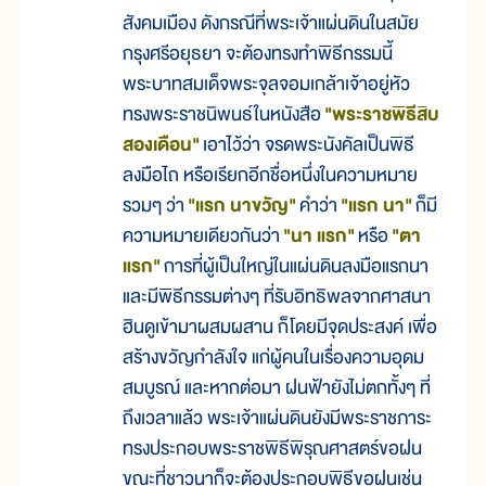
สังคมเมือง ดังกรณีที่พระเจ้าแผ่นดินในสมัย
กรุงศรีอยุธยา จะต้องทรงทำพิธีกรรมนี้
พระบาทสมเด็จพระจุลจอมเกล้าเจ้าอยู่หัว
ทรงพระราชนิพนธ์ในหนังสือ
"พระราชพิธีสิบ
สองเดือน"
เอาไว้ว่า จรดพระนังคัลเป็นพิธี
ลงมือไถ หรือเรียกอีกชื่อหนึ่งในความหมาย
รวมๆ ว่า
"แรก นาขวัญ"
คำว่า
"แรก นา"
ก็มี
ความหมายเดียวกันว่า
"นา แรก"
หรือ
"ตา
แรก"
การที่ผู้เป็นใหญ่ในแผ่นดินลงมือแรกนา
และมีพิธีกรรมต่างๆ ที่รับอิทธิพลจากศาสนา
ฮินดูเข้ามาผสมผสาน ก็โดยมีจุดประสงค์ เพื่อ
สร้างขวัญกำลังใจ แก่ผู้คนในเรื่องความอุดม
สมบูรณ์ และหากต่อมา ฝนฟ้ายังไม่ตกทั้งๆ ที่
ถึงเวลาแล้ว พระเจ้าแผ่นดินยังมีพระราชภาระ
ทรงประกอบพระราชพิธีพิรุณศาสตร์ขอฝน
ขณะที่ชาวนาก็จะต้องประกอบพิธีขอฝนเช่น