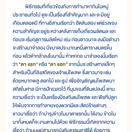
พิธีกรรมที่เกี่ยวข้องกับการทำมาหากินในหมู่
ประชาชนทั่วไป ดูจะเป็นเรื่องที่สำคัญมาก และจะมีอยู่
เกือบตลอดปี ที่ทางอีสานเรียกว่า ฮีตสิบสอง แต่ช่วงของ
ความสำคัญจะอยู่ระหว่างหลังการเก็บเกี่ยวผลิตผล และ
ก่อนจะเริ่มฤดูการผลิตใหม่ เช่น ก่อนชาวนาจะลงมือดำนา
จะสร้างนาจำลอง มีขนาดประมาณหนึ่งตารางเมตรขึ้น
ก่อน แล้วดำกล้าลงในนานั้น ห้าหกกอ นาจำลองนั้นเรียก
ว่า
"ตา แรก"
หรือ
"ตา แฮก"
จากนั้นจะสร้างศาลเล็กๆ
สำหรับเป็นที่สิงสถิตของเจ้าแม่โพสพ ซึ่งชาวนาจะเซ่น
ด้วยหมากพลู ดอกไม้ และธูป เพื่ออัญเชิญแม่โพสพมา
สถิตในศาล มีการปักเฉลวไว้ ที่มุมของที่ดินแปลงนี้ ตาม
ความเชื่อว่า จะเป็นเครื่องป้องกันแม่โพสพ และพืชที่ปลูก
ให้พ้นจากการทำลายของพวกผีและสัตว์ร้ายต่างๆ
ชาวนาเชื่อว่า ถ้าบำรุงข้าวในนาตาแรกนั้น ได้งาม ข้าวใน
นาทั้งหมดก็จะงามตามไปด้วย พิธีกรรมนี้เกิดจากความ
เชื่อว่า ถ้ามนุษย์สามารถบังคับธรรมชาติได้ ด้วยการ