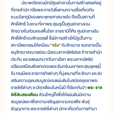
ประเพณีหลวงมักมีศูนย์กลางในการสร้างสรรค์อยู่
ที่ราชสำนัก หรือพระราชวังซึ่งตามความเชื่อเกี่ยวกับ
ระบบโลกภูมิของพระพุทธศาสนาแล้ว ถือเป็นสถานที่
ศักดิ์สิทธิ์ ในขณะที่เขาพระสุเมรุเป็นศูนย์กลางของ
จักรวาลในส่วนของพื้นโลก ราชธานีก็คือ ศูนย์กลางอัน
ศักดิ์สิทธิ์ของจักรวรรดิ์ ซึ่งมีการสร้างให้มีรูปในทาง
สถาปัตยกรรมให้เหมือน
"จริง"
กับจักรวาล จนกลายเป็น
อนุจักรวาลขนาดย่อม มีพระมหากษัตริย์และข้าราชสำนัก
ประทับ และแสดงบทบาทในทางโลก พระมหากษัตริย์
เปรียบเสมือนตัวแทนของพระอินทร์บนเขาพระสุเมรุเหตุนี้
จึง ทรงมีพระราชภารกิจต่างๆ ที่มุ่งหมายที่จะรักษา และส่ง
เสริมความอุดมสมบูรณ์ของแผ่นดินในสมัยอยุธยาพระ
ราชพิธีต่างๆ จะมีทุกเดือนในหนึ่งปี ที่เรียกกันว่า
พระ ราช
พิธีสิบสองเดือน
ส่วนใหญ่ก็เพื่อให้แผ่นดินมีความ
สมบูรณ์และเพื่อความเจริญงอกงามของพืช พันธุ์
ธัญญาหาร พระราชพิธีต่างๆ มักจะเกี่ยวกับการทำมา