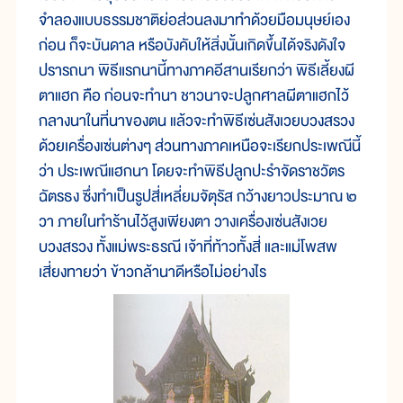
จำลองแบบธรรมชาติย่อส่วนลงมาทำด้วยมือมนุษย์เอง
ก่อน ก็จะบันดาล หรือบังคับให้สิ่งนั้นเกิดขึ้นได้จริงดังใจ
ปรารถนา พิธีแรกนานี้ทางภาคอีสานเรียกว่า พิธีเลี้ยงผี
ตาแฮก คือ ก่อนจะทำนา ชาวนาจะปลูกศาลผีตาแฮกไว้
กลางนาในที่นาของตน แล้วจะทำพิธีเซ่นสังเวยบวงสรวง
ด้วยเครื่องเซ่นต่างๆ ส่วนทางภาคเหนือจะเรียกประเพณีนี้
ว่า ประเพณีแฮกนา โดยจะทำพิธีปลูกปะรำจัดราชวัตร
ฉัตรธง ซึ่งทำเป็นรูปสี่เหลี่ยมจัตุรัส กว้างยาวประมาณ ๒
วา ภายในทำร้านไว้สูงเพียงตา วางเครื่องเซ่นสังเวย
บวงสรวง ทั้งแม่พระธรณี เจ้าที่ท้าวทั้งสี่ และแม่โพสพ
เสี่ยงทายว่า ข้าวกล้านาดีหรือไม่อย่างไร