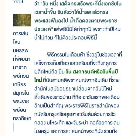
ขวัญ
ว่า
"วัน หนึ่ง เสด็จทรงเรือพระที่นั่งเอกชัยใน
เวลาน้ำขึ้น รับสั่งว่าให้น้ำลดแล้วทรง
พระแสงฟันลงไป น้ำก็ลดลงตามพระราช
ประสงค์"
แต่พิธีนี้มิได้ทำทุกปี เพราะถ้าปีไหน
การเล่น
น้ำไม่ท่วม ก็ไม่ต้องประกอบพิธีนี้
โขน
มหรสพ
พิธีกรรมในเดือนห้า ซึ่งอยู่ในช่วงเวลาที่
ที่พัฒนา
เสร็จการเก็บเกี่ยว และเตรียมที่จะถึงฤดูการ
มาจาก
ผลิตใหม่ถือเป็น
วัน สงการนต์หรือวันขึ้นปี
พิธีกวน
ใหม่
ที่นับตามคติพราหมณ์จากอินเดีย ที่ราช
เกษียร
สำนักในสมัยอยุธยาเปลี่ยนจากวันปีใหม่
สมุทรใน
ดั้งเดิมของชาวบ้าน ที่ถือเอาวันแรกของเดือน
พระราช
อ้ายเป็นสำคัญ พระราชพิธีในราชสำนักของ
พิธีอิน
กษัตริย์กรุงศรีอยุธยาจะเริ่มต้นด้วยการรัว
ทราภิเษก
กลอง มโหระทึก และจับระบำ ต่อด้วยการเล่น
โมงครุ่ม และการละเล่นหน้าพระที่นั่ง รวมทั้ง