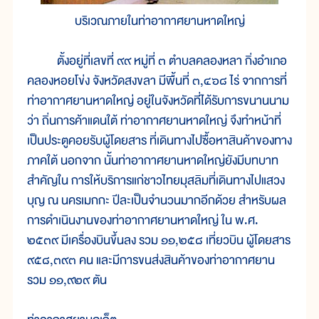
บริเวณภายในท่าอากาศยานหาดใหญ่
ตั้งอยู่ที่เลขที่ ๙๙ หมู่ที่ ๓ ตำบลคลองหลา กิ่งอำเภอ
คลองหอยโข่ง จังหวัดสงขลา มีพื้นที่ ๓,๔๖๘ ไร่ จากการที่
ท่าอากาศยานหาดใหญ่ อยู่ในจังหวัดที่ได้รับการขนานนาม
ว่า ถิ่นการค้าแดนใต้ ท่าอากาศยานหาดใหญ่ จึงทำหน้าที่
เป็นประตูคอยรับผู้โดยสาร ที่เดินทางไปซื้อหาสินค้าของทาง
ภาคใต้ นอกจาก นั้นท่าอากาศยานหาดใหญ่ยังมีบทบาท
สำคัญใน การให้บริการแก่ชาวไทยมุสลิมที่เดินทางไปแสวง
บุญ ณ นครเมกกะ ปีละเป็นจำนวนมากอีกด้วย สำหรับผล
การดำเนินงานของท่าอากาศยานหาดใหญ่ ใน พ.ศ.
๒๕๓๙ มีเครื่องบินขึ้นลง รวม ๑๑,๒๕๘ เที่ยวบิน ผู้โดยสาร
๙๕๘,๓๙๓ คน และมีการขนส่งสินค้าของท่าอากาศยาน
รวม ๑๑,๙๒๙ ตัน