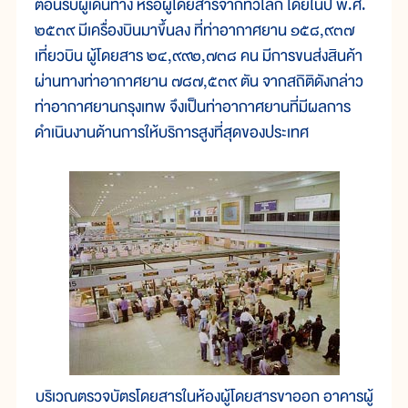
ต้อนรับผู้เดินทาง หรือผู้โดยสารจากทั่วโลก โดยในปี พ.ศ.
๒๕๓๙ มีเครื่องบินมาขึ้นลง ที่ท่าอากาศยาน ๑๕๘,๙๓๗
เที่ยวบิน ผู้โดยสาร ๒๔,๙๙๒,๗๓๘ คน มีการขนส่งสินค้า
ผ่านทางท่าอากาศยาน ๗๘๗,๕๓๙ ตัน จากสถิติดังกล่าว
ท่าอากาศยานกรุงเทพ จึงเป็นท่าอากาศยานที่มีผลการ
ดำเนินงานด้านการให้บริการสูงที่สุดของประเทศ
บริเวณตรวจบัตรโดยสารในห้องผู้โดยสารขาออก อาคารผู้