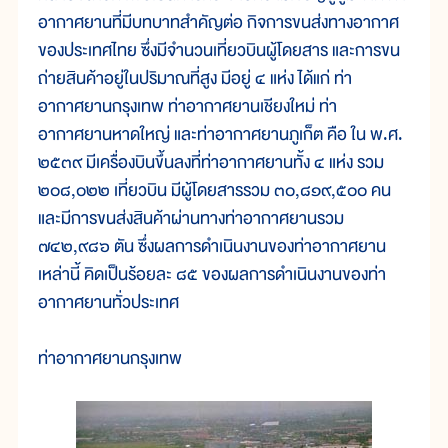
อากาศยานที่มีบทบาทสำคัญต่อ กิจการขนส่งทางอากาศ
ของประเทศไทย ซึ่งมีจำนวนเที่ยวบินผู้โดยสาร และการขน
ถ่ายสินค้าอยู่ในปริมาณที่สูง มีอยู่ ๔ แห่ง ได้แก่ ท่า
อากาศยานกรุงเทพ ท่าอากาศยานเชียงใหม่ ท่า
อากาศยานหาดใหญ่ และท่าอากาศยานภูเก็ต คือ ใน พ.ศ.
๒๕๓๙ มีเครื่องบินขึ้นลงที่ท่าอากาศยานทั้ง ๔ แห่ง รวม
๒๐๘,๐๒๒ เที่ยวบิน มีผู้โดยสารรวม ๓๐,๘๑๙,๕๐๐ คน
และมีการขนส่งสินค้าผ่านทางท่าอากาศยานรวม
๗๔๒,๙๘๖ ตัน ซึ่งผลการดำเนินงานของท่าอากาศยาน
เหล่านี้ คิดเป็นร้อยละ ๘๕ ของผลการดำเนินงานของท่า
อากาศยานทั่วประเทศ
ท่าอากาศยานกรุงเทพ