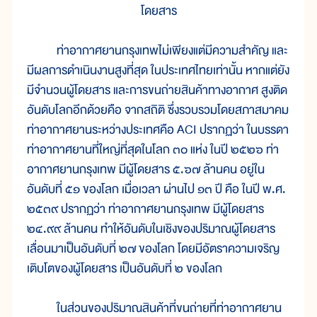
โดยสาร
ท่าอากาศยานกรุงเทพไม่เพียงแต่มีความสำคัญ และ
มีผลการดำเนินงานสูงที่สุด ในประเทศไทยเท่านั้น หากแต่ยัง
มีจำนวนผู้โดยสาร และการขนถ่ายสินค้าทางอากาศ สูงติด
อันดับโลกอีกด้วยคือ จากสถิติ ซึ่งรวบรวมโดยสภาสมาคม
ท่าอากาศยานระหว่างประเทศคือ ACI ปรากฏว่า ในบรรดา
ท่าอากาศยานที่ใหญ่ที่สุดในโลก ๓๐ แห่ง ในปี ๒๕๒๖ ท่า
อากาศยานกรุงเทพ มีผู้โดยสาร ๕.๖๗ ล้านคน อยู่ใน
อันดับที่ ๕๑ ของโลก เมื่อเวลา ผ่านไป ๑๓ ปี คือ ในปี พ.ศ.
๒๕๓๙ ปรากฏว่า ท่าอากาศยานกรุงเทพ มีผู้โดยสาร
๒๔.๙๙ ล้านคน ทำให้อันดับในเชิงของปริมาณผู้โดยสาร
เลื่อนมาเป็นอันดับที่ ๒๗ ของโลก โดยมีอัตราความเจริญ
เติบโตของผู้โดยสาร เป็นอันดับที่ ๒ ของโลก
ในส่วนของปริมาณสินค้าที่ขนถ่ายที่ท่าอากาศยาน