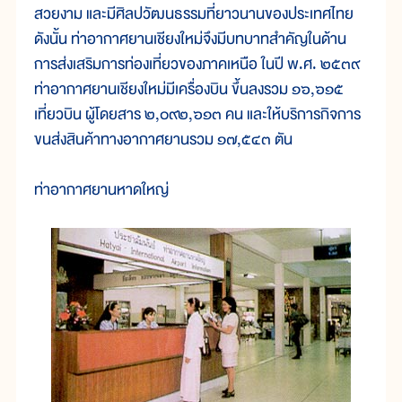
สวยงาม และมีศิลปวัฒนธรรมที่ยาวนานของประเทศไทย
ดังนั้น ท่าอากาศยานเชียงใหม่จึงมีบทบาทสำคัญในด้าน
การส่งเสริมการท่องเที่ยวของภาคเหนือ ในปี พ.ศ. ๒๕๓๙
ท่าอากาศยานเชียงใหม่มีเครื่องบิน ขึ้นลงรวม ๑๖,๖๑๕
เที่ยวบิน ผู้โดยสาร ๒,๐๙๒,๖๑๓ คน และให้บริการกิจการ
ขนส่งสินค้าทางอากาศยานรวม ๑๗,๕๔๓ ตัน
ท่าอากาศยานหาดใหญ่