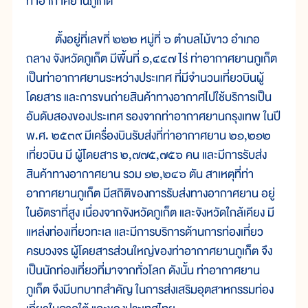
ท่าอากาศยานภูเก็ต
ตั้งอยู่ที่เลขที่ ๒๒๒ หมู่ที่ ๖ ตำบลไม้ขาว อำเภอ
ถลาง จังหวัดภูเก็ต มีพื้นที่ ๑,๔๔๗ ไร่ ท่าอากาศยานภูเก็ต
เป็นท่าอากาศยานระหว่างประเทศ ที่มีจำนวนเที่ยวบินผู้
โดยสาร และการขนถ่ายสินค้าทางอากาศไปใช้บริการเป็น
อันดับสองของประเทศ รองจากท่าอากาศยานกรุงเทพ ในปี
พ.ศ. ๒๕๓๙ มีเครื่องบินรับส่งที่ท่าอากาศยาน ๒๑,๒๑๒
เที่ยวบิน มี ผู้โดยสาร ๒,๗๗๕,๗๕๖ คน และมีการรับส่ง
สินค้าทางอากาศยาน รวม ๑๒,๒๔๖ ตัน สาเหตุที่ท่า
อากาศยานภูเก็ต มีสถิติของการรับส่งทางอากาศยาน อยู่
ในอัตราที่สูง เนื่องจากจังหวัดภูเก็ต และจังหวัดใกล้เคียง มี
แหล่งท่องเที่ยวทะเล และมีการบริการด้านการท่องเที่ยว
ครบวงจร ผู้โดยสารส่วนใหญ่ของท่าอากาศยานภูเก็ต จึง
เป็นนักท่องเที่ยวที่มาจากทั่วโลก ดังนั้น ท่าอากาศยาน
ภูเก็ต จึงมีบทบาทสำคัญ ในการส่งเสริมอุตสาหกรรมท่อง