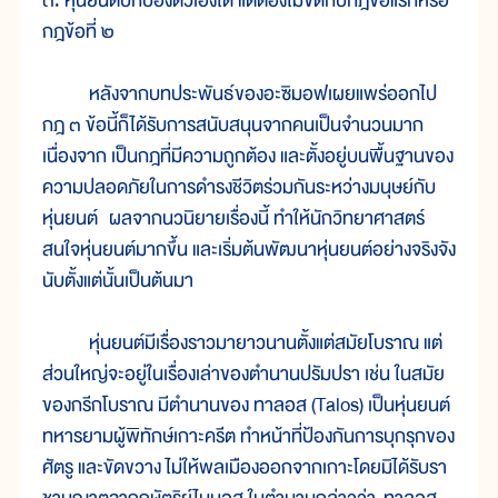
๓. หุ่นยนต์ปกป้องตัวเองได้ แต่ต้องไม่ขัดกับกฎข้อแรกหรือ
กฎข้อที่ ๒
หลังจากบทประพันธ์ของอะซิมอฟเผยแพร่ออกไป
กฎ ๓ ข้อนี้ก็ได้รับการสนับสนุนจากคนเป็นจำนวนมาก
เนื่องจาก เป็นกฎที่มีความถูกต้อง และตั้งอยู่บนพื้นฐานของ
ความปลอดภัยในการดำรงชีวิตร่วมกันระหว่างมนุษย์กับ
หุ่นยนต์ ผลจากนวนิยายเรื่องนี้ ทำให้นักวิทยาศาสตร์
สนใจหุ่นยนต์มากขึ้น และเริ่มต้นพัฒนาหุ่นยนต์อย่างจริงจัง
นับตั้งแต่นั้นเป็นต้นมา
หุ่นยนต์มีเรื่องราวมายาวนานตั้งแต่สมัยโบราณ แต่
ส่วนใหญ่จะอยู่ในเรื่องเล่าของตำนานปรัมปรา เช่น ในสมัย
ของกรีกโบราณ มีตำนานของ ทาลอส (Talos) เป็นหุ่นยนต์
ทหารยามผู้พิทักษ์เกาะครีต ทำหน้าที่ป้องกันการบุกรุกของ
ศัตรู และขัดขวาง ไม่ให้พลเมืองออกจากเกาะโดยมิได้รับรา