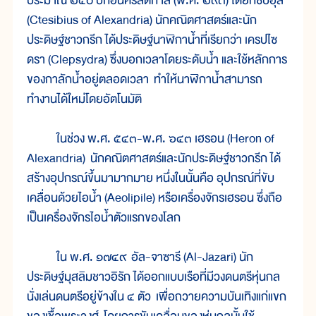
ประมาณ ๒๕๐ ปีก่อนคริสตกาล (พ.ศ. ๒๙๓) โดยทซิบิอุส
(Ctesibius of Alexandria) นักคณิตศาสตร์และนัก
ประดิษฐ์ชาวกรีก ได้ประดิษฐ์นาฬิกาน้ำที่เรียกว่า เครปไซ
ดรา (Clepsydra) ซึ่งบอกเวลาโดยระดับน้ำ และใช้หลักการ
ของกาลักน้ำอยู่ตลอดเวลา ทำให้นาฬิกาน้ำสามารถ
ทำงานได้ใหม่โดยอัตโนมัติ
ในช่วง พ.ศ. ๕๔๓-พ.ศ. ๖๔๓ เฮรอน (Heron of
Alexandria) นักคณิตศาสตร์และนักประดิษฐ์ชาวกรีก ได้
สร้างอุปกรณ์ขึ้นมามากมาย หนึ่งในนั้นคือ อุปกรณ์ที่ขับ
เคลื่อนด้วยไอน้ำ (Aeolipile) หรือเครื่องจักรเฮรอน ซึ่งถือ
เป็นเครื่องจักรไอน้ำตัวแรกของโลก
ใน พ.ศ. ๑๗๔๙ อัล-จาซารี (Al-Jazari) นัก
ประดิษฐ์มุสลิมชาวอิรัก ได้ออกแบบเรือที่มีวงดนตรีหุ่นกล
นั่งเล่นดนตรีอยู่ข้างใน ๔ ตัว เพื่อถวายความบันเทิงแก่แขก