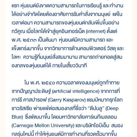
แรก หุ่นยนต์ยังขาดความสามารถในการเรียนรู้ และทำงาน
ได้อย่างจำกัดโดยต้องอาศัยการรับคำสั่งจากมนุษย์ แต่ใน
เวลาต่อมา ความสามารถของหุ่นยนต์กลับเพิ่มขึ้นอย่าง
ทวีคูณ เมื่อโลกได้เข้าสู่ยุคอินเทอร์เน็ต (internet) ตั้งแต่
พ.ศ. ๒๕๓๓ เป็นต้นมา หุ่นยนต์มีความสามารถ และ
แข็งแกร่งมากขึ้น จากวิทยาการด้านคอมพิวเตอร์ วัสดุ และ
โลหะ ความรู้ที่มนุษย์สั่งสมมานาน สามารถถ่ายทอดสู่สม
องกลของหุ่นยนต์ได้ ภายในเสี้ยววินาที
ใน พ.ศ. ๒๕๔๐ ความฉลาดของมนุษย์ถูกท้าทาย
จากปัญญาประดิษฐ์ (artificial intelligence) จากการที่
การ์รี คาสปารอฟ (Garry Kasparov) แชมป์หมากรุกโลก
ชาวรัสเซีย พ่ายแพ้ต่อสมองกลที่ชื่อว่า “ดีปบลู” (Deep
Blue) ซึ่งพัฒนาขึ้น โดยมหาวิทยาลัยคาร์เนกีเมลลอน
(Carnegie Mellon University) และบริษัทไอบีเอ็ม สมอง
กลรุ่นใหม่นี้ ทำให้หุ่นยนต์มีการทำงานที่รวดเร็วมากขึ้น