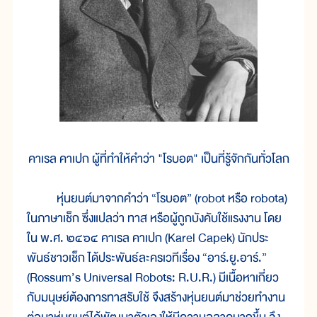
คาเรล คาเปก ผู้ที่ทำให้คำว่า "โรบอต" เป็นที่รู้จักกันทั่วโลก
หุ่นยนต์มาจากคำว่า “โรบอต” (robot หรือ robota)
ในภาษาเช็ก ซึ่งแปลว่า ทาส หรือผู้ถูกบังคับใช้แรงงาน โดย
ใน พ.ศ. ๒๔๖๔ คาเรล คาเปก (Karel Capek) นักประ
พันธ์ชาวเช็ก ได้ประพันธ์ละครเวทีเรื่อง “อาร์.ยู.อาร์.”
(Rossum’s Universal Robots: R.U.R.) มีเนื้อหาเกี่ยว
กับมนุษย์ต้องการทาสรับใช้ จึงสร้างหุ่นยนต์มาช่วยทำงาน