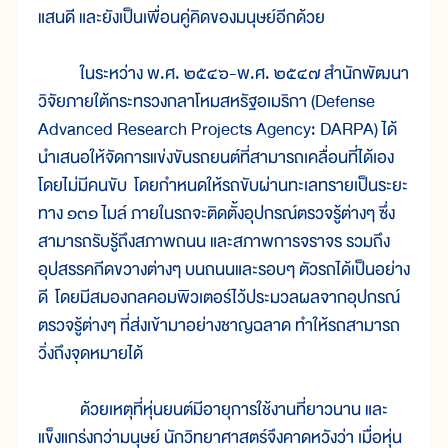
แสนดี และยังเป็นเพื่อนคู่คิดของมนุษย์อีกด้วย
ในระหว่าง พ.ศ. ๒๕๔๖-พ.ศ. ๒๕๔๗ สำนักพัฒนา
วิจัยภายใต้กระทรวงกลาโหมสหรัฐอเมริกา (Defense
Advanced Research Projects Agency: DARPA) ได้
นำเสนอให้จัดการแข่งขันรถยนต์ที่สามารถเคลื่อนที่ได้เอง
โดยไม่มีคนขับ โดยกำหนดให้รถขับผ่านทะเลทรายเป็นระยะ
ทาง ๑๓๑ ไมล์ ภายในรถจะติดตั้งอุปกรณ์ตรวจรู้ต่างๆ ซึ่ง
สามารถรับรู้ถึงสภาพถนน และสภาพการจราจร รวมถึง
อุปสรรคกีดขวางต่างๆ บนถนนและรอบๆ ตัวรถได้เป็นอย่าง
ดี โดยมีสมองกลคอมพิวเตอร์ไว้ประมวลผลจากอุปกรณ์
ตรวจรู้ต่างๆ ที่ส่งเข้ามาอย่างชาญฉลาด ทำให้รถสามารถ
วิ่งถึงจุดหมายได้
ด้วยเหตุที่หุ่นยนต์มีอายุการใช้งานที่ยาวนาน และ
แข็งแกร่งกว่ามนุษย์ นักวิทยาศาสตร์จึงคาดหวังว่า เมื่อหุ่น