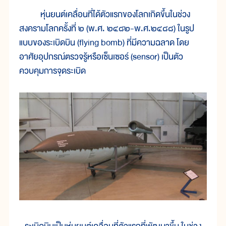
หุ่นยนต์เคลื่อนที่ได้ตัวแรกของโลกเกิดขึ้นในช่วง
สงครามโลกครั้งที่ ๒ (พ.ศ. ๒๔๘๒-พ.ศ.๒๔๘๘) ในรูป
แบบของระเบิดบิน (flying bomb) ที่มีความฉลาด โดย
อาศัยอุปกรณ์ตรวจรู้หรือเซ็นเซอร์ (sensor) เป็นตัว
ควบคุมการจุดระเบิด