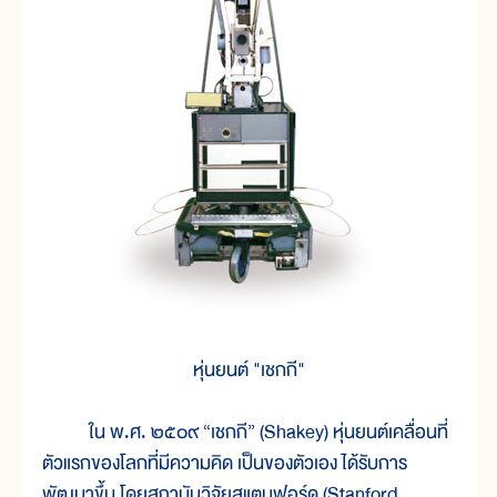
หุ่นยนต์ "เชกกี"
ใน พ.ศ. ๒๕๐๙ “เชกกี” (Shakey) หุ่นยนต์เคลื่อนที่
ตัวแรกของโลกที่มีความคิด เป็นของตัวเอง ได้รับการ
พัฒนาขึ้น โดยสถาบันวิจัยสแตนฟอร์ด (Stanford