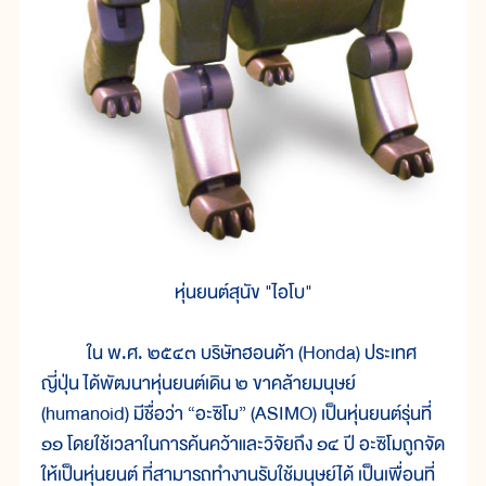
หุ่นยนต์สุนัข "ไอโบ"
ใน พ.ศ. ๒๕๔๓ บริษัทฮอนด้า (Honda) ประเทศ
ญี่ปุ่น ได้พัฒนาหุ่นยนต์เดิน ๒ ขาคล้ายมนุษย์
(humanoid) มีชื่อว่า “อะซิโม” (ASIMO) เป็นหุ่นยนต์รุ่นที่
๑๑ โดยใช้เวลาในการค้นคว้าและวิจัยถึง ๑๔ ปี อะซิโมถูกจัด
ให้เป็นหุ่นยนต์ ที่สามารถทำงานรับใช้มนุษย์ได้ เป็นเพื่อนที่