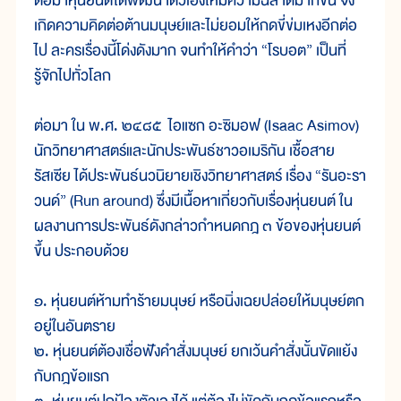
ต่อมาหุ่นยนต์ได้พัฒนาตัวเองให้มีความฉลาดมากขึ้น จึง
เกิดความคิดต่อต้านมนุษย์และไม่ยอมให้กดขี่ข่มเหงอีกต่อ
ไป ละครเรื่องนี้โด่งดังมาก จนทำให้คำว่า “โรบอต” เป็นที่
รู้จักไปทั่วโลก
ต่อมา ใน พ.ศ. ๒๔๘๕ ไอแซก อะซิมอฟ (Isaac Asimov)
นักวิทยาศาสตร์และนักประพันธ์ชาวอเมริกัน เชื้อสาย
รัสเซีย ได้ประพันธ์นวนิยายเชิงวิทยาศาสตร์ เรื่อง “รันอะรา
วนด์” (Run around) ซึ่งมีเนื้อหาเกี่ยวกับเรื่องหุ่นยนต์ ใน
ผลงานการประพันธ์ดังกล่าวกำหนดกฎ ๓ ข้อของหุ่นยนต์
ขึ้น ประกอบด้วย
๑. หุ่นยนต์ห้ามทำร้ายมนุษย์ หรือนิ่งเฉยปล่อยให้มนุษย์ตก
อยู่ในอันตราย
๒. หุ่นยนต์ต้องเชื่อฟังคำสั่งมนุษย์ ยกเว้นคำสั่งนั้นขัดแย้ง
กับกฎข้อแรก