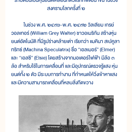
ระเบิดบินเป็นหุ่นยนต์เคลื่อนที่ตัวแรกที่พัฒนาขึ้น ในช่วง
สงครามโลกครั้งที่ ๒
ในช่วง พ.ศ. ๒๔๙๑-พ.ศ. ๒๔๙๒ วิลเลียม เกรย์
วอลเทอร์ (William Grey Walter) ชาวอเมริกัน สร้างหุ่น
ยนต์อัตโนมัติ ที่มีรูปร่างคล้ายเต่า เรียกว่า แมคินา สเปคูลา
ทริกซ์ (Machina Speculatrix) ชื่อ “เอลเมอร์” (Elmer)
และ “เอลซี” (Elsie) โดยสร้างจากมอเตอร์ไฟฟ้า มีล้อ ๓
ล้อ สำหรับใช้ในการเคลื่อนที่ และมีอุปกรณ์ตรวจรู้แสง หุ่น
ยนต์ทั้ง ๒ ตัว มีระบบการทำงาน ที่กำหนดให้วิ่งเข้าหาแสง
และมีความสามารถเคลื่อนที่หลบสิ่งกีดขวาง