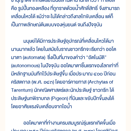
ชานุญาตจากกษัตริย์ไมนอส ในตำนานกล่าวว่า ทาลอส
คือ รูปปั้นทองเหลือง ที่ถูกราดด้วยน้ำศักดิ์สิทธิ์ จึงสามารถ
เคลื่อนไหวได้ แม้ว่าจะไม่ได้กล่าวถึงกลไกขับเคลื่อน แต่ก็
เป็นภาพลักษณ์ต้นแบบของหุ่นยนต์ จนถึงปัจจุบัน
มนุษย์ได้มีการประดิษฐ์อุปกรณ์ที่เคลื่อนไหวได้มา
นานมากแล้ว โดยในสมัยโบราณชาวกรีกจะเรียกว่า ออโต
มาตา (automata) ซึ่งเป็นที่มาของคำว่า “อัตโนมัติ”
(autonomous) ในปัจจุบัน ออโตมาตาชิ้นแรกของโลกเท่าที่
มีหลักฐานบันทึกไว้ประดิษฐ์ขึ้น เมื่อประมาณ ๔๐๐ ปีก่อน
คริสตกาล (พ.ศ. ๑๔๓) โดยอาร์คายทาส (Archytas of
Tarentum) นักคณิตศาสตร์และนักประดิษฐ์ ชาวกรีก ได้
ประดิษฐ์นกพิราบกล (Pigeon) ที่บินและขยับปีกขึ้นลงได้
โดยอาศัยแรงขับเคลื่อนจากไอน้ำ
ออโตมาตาที่ทำงานครบสมบูรณ์รุ่นแรกเกิดขึ้นเมื่อ