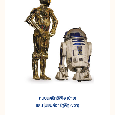
หุ่นยนต์ซีทรีพีโอ (ซ้าย)
และหุ่นยนต์อาร์ทูดีทู (ขวา)