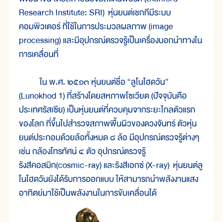
Research Institute: SRI) หุ่นยนต์เชกกีมีระบบ
คอมพิวเตอร์ ที่ใช้ในการประมวลผลภาพ (image
processing) และมีอุปกรณ์ตรวจรู้เป็นเครื่องบอกนำทางใน
การเคลื่อนที่
ใน พ.ศ. ๒๕๑๓ หุ่นยนต์ชื่อ “ลูโนโฮดวัน”
(Lunokhod 1) ที่สร้างโดยสหภาพโซเวียต (ปัจจุบันคือ
ประเทศรัสเซีย) เป็นหุ่นยนต์ที่ควบคุมจากระยะไกลตัวแรก
ของโลก ที่ขึ้นไปสำรวจสภาพพื้นผิวของดวงจันทร์ ตัวหุ่น
ยนต์ประกอบด้วยล้อทั้งหมด ๘ ล้อ มีอุปกรณ์ตรวจรู้ต่างๆ
เช่น กล้องโทรทัศน์ ๔ ตัว อุปกรณ์ตรวจรู้
รังสีคอสมิก(cosmic-ray) และรังสีเอกซ์ (X-ray) หุ่นยนต์ลู
โนโฮดวันยังได้รับการออกแบบ ให้สามารถนำพลังงานแสง
อาทิตย์มาใช้เป็นพลังงานในการขับเคลื่อนได้