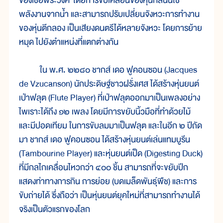
ของเชื้อพระวงศ์ โดยการขับเคลื่อนของหุ่นกลนั้นใช้
พลังงานจากน้ำ และสามารถปรับเปลี่ยนจังหวะการทำงาน
ของหุ่นตีกลอง เป็นเสียงดนตรีได้หลายจังหวะ โดยการย้าย
หมุด ไปยังตำแหน่งที่แตกต่างกัน
ใน พ.ศ. ๒๒๘๐ ชากส์ เดอ ฟูคอนซอน (Jacques
de Vzucanson) นักประดิษฐ์ชาวฝรั่งเศส ได้สร้างหุ่นยนต์
เป่าฟลุต (Flute Player) ที่เป่าฟลุตออกมาเป็นเพลงอย่าง
ไพเราะได้ถึง ๑๒ เพลง โดยมีการขยับนิ้วมือที่ทำด้วยไม้
และมีปอดเทียม ในการขับลมมาเป็นฟลุต และในอีก ๒ ปีถัด
มา ชากส์ เดอ ฟูคอนซอน ได้สร้างหุ่นยนต์เล่นแทมบูรีน
(Tambourine Player) และหุ่นยนต์เป็ด (Digesting Duck)
ที่มีกลไกเคลื่อนไหวกว่า ๔๐๐ ชิ้น สามารถที่จะขยับปีก
แสดงท่าทางการกิน การย่อย (บดเมล็ดพันธุ์พืช) และการ
ขับถ่ายได้ ซึ่งถือว่า เป็นหุ่นยนต์ยุคใหม่ที่สามารถทำงานได้
จริงเป็นตัวแรกของโลก