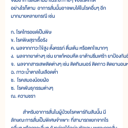
จึงมีอาการสั่นตามมาในระยะท้ายๆ ของโรคก็ได้
อย่างไรก็ตาม อาการสั่นนั้นอาจพบได้ในโรคอื่นๆ อีก
มากมายหลายกรณี เช่น
ก. โรคไทรอยด์เป็นพิษ

ข. โรคพิษสุราเรื้อรัง

ค. ผลจากภาวะไข้สูง ตั้งครรภ์ ตื่นเต้น หรือตกใจมากๆ

ง.  ผลจากยาต่างๆ เช่น ยาแก้หอบหืด ยาต้านซึมเศร้า ยาป้องกันชั
จ.  ผลจากสารเสพติดต่างๆ เช่น ติดทินเนอร์ ติดกาว ติดยานอนห
ฉ. ภาวะน้ำตาลในเลือดต่ำ

ช.  โรคสมองน้อยฝ่อ

ซ.  โรคพันธุกรรมต่างๆ

ฌ. ความชรา
สำหรับอาการสั่นในผู้ป่วยโรคพาร์กินสันนั้น มี
ลักษณะการสั่นเป็นพิเศษจำเพาะ ที่สามารถแยกจากโร