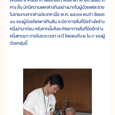
แขนเลย สำหรับอาการสั่นที่อื่นๆ ของร่างกาย เช่น ริมฝีปาก
คาง ลิ้น มักมีความแตกต่างกันอย่างมากในผู้ป่วยแต่ละราย
ในรายงานจากต่างประเทศ เมื่อ พ.ศ. ๒๕๑๗ พบว่า ร้อยละ
๖๐ ของผู้ป่วยโรคพาร์กินสัน จะมีอาการสั่นที่มือข้างใดข้าง
หนึ่งนำมาก่อน หลังจากนั้นจึงจะเกิดอาการสั่นที่มืออีกข้าง
หนึ่งตามมา ภายในระยะเวลา ๗ ปี โดยพบถึง ๒ ใน ๓ ของผู้
ป่วยกลุ่มนี้