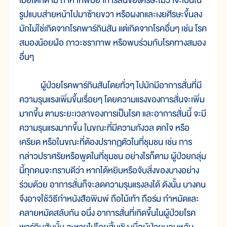
เมื่อใดก็ตาม ถ้าหากพบอาการสั่นของศีรษะไม่ว่าจะเป็นใน
รูปแบบส่ายหน้าไปมาซ้ายขวา หรือผงกและเงยศีรษะขึ้นลง
มักไม่ใช่เกิดจากโรคพาร์กินสัน แต่เกิดจากโรคอื่นๆ เช่น โรค
สมองน้อยฝ่อ ภาวะชราภาพ หรือพบร่วมกับโรคทางสมอง
อื่นๆ
ผู้ป่วยโรคพาร์กินสันโดยทั่วๆ ไปมักมีอาการสั่นที่มี
ความรุนแรงเพิ่มขึ้นเรื่อยๆ โดยความแรงของการสั่นจะเพิ่ม
มากขึ้น ตามระยะเวลาของการเป็นโรค และอาการสั่นนี้ จะมี
ความรุนแรงมากขึ้น ในขณะที่มีความกังวล ตกใจ หรือ
เครียด หรือในขณะที่ต้องปรากฏตัวในที่ชุมชน เช่น การ
กล่าวปราศรัยหรือพูดในที่ชุมชน อย่างไรก็ตาม ผู้ป่วยกลุ่ม
นี้ทุกคนจะทราบดีว่า หากได้หยิบหรือจับสิ่งของบางอย่าง
ร่วมด้วย อาการสั่นก็จะลดความรุนแรงลงได้ ดังนั้น บางคน
จึงอาจใช้วิธีกำหนังสือพิมพ์ ถือไม้เท้า ถือร่ม กำหมัดและ
คลายหมัดสลับกัน อนึ่ง อาการสั่นที่เกิดขึ้นในผู้ป่วยโรค