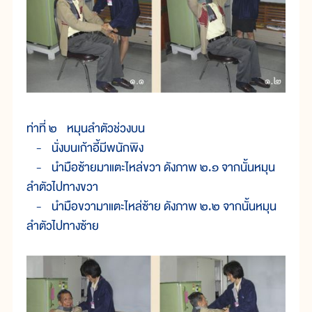
ท่าที่ ๒ หมุนลำตัวช่วงบน
- นั่งบนเก้าอี้มีพนักพิง
- นำมือซ้ายมาแตะไหล่ขวา ดังภาพ ๒.๑ จากนั้นหมุน
ลำตัวไปทางขวา
- นำมือขวามาแตะไหล่ซ้าย ดังภาพ ๒.๒ จากนั้นหมุน
ลำตัวไปทางซ้าย