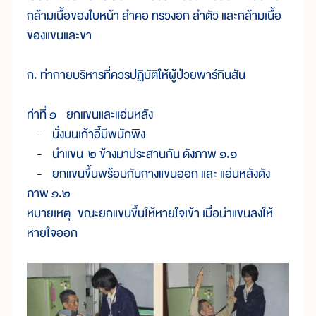
กล้ามเนื้อของใบหน้า ลำคอ ทรวงอก ลำตัว และกล้ามเนื้อ
ของแขนและขา
ก. ท่ากายบริหารที่ควรปฏิบัติให้ผู้ป่วยพาร์กินสัน
ท่าที่ ๑ ยกแขนและแอ่นหลัง
- นั่งบนเก้าอี้มีพนักพิง
- นำแขน ๒ ข้างมาประสานกัน ดังภาพ ๑.๑
- ยกแขนขึ้นพร้อมกับกางแขนออก และ แอ่นหลังดัง
ภาพ ๑.๒
หมายเหตุ ขณะยกแขนขึ้นให้หายใจเข้า เมื่อนำแขนลงให้
หายใจออก