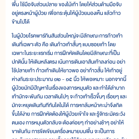
พื้น ใช้มือจับส่วนปลาย ของไม้เท้า โดยให้ส่วนด้ามมือจับ
อยู่ตรงหน้าผู้ป่วย เพื่อกระตุ้นให้ผู้ป่วยมองเห็น แล้วก้าว
ข้ามไปได้
ในผู้ป่วยโรคพาร์กินสันส่วนใหญ่จะมีลักษณะการก้าวเท้า
เดินที่เฉพาะตัว คือ เดินก้าวเท้าสั้นๆ แบบซอยเท้า โดย
เฉพาะในระยะแรกเริ่ม การฝึกหัดเดินโดยมีลักษณะที่เป็น
ปกตินั้น ให้เดินหลังตรง เน้นการเดินเอาส้นเท้าลงก่อน อย่า
ใช้ปลายเท้า ก้าวเท้าเดินให้ยาวพอ อย่าก้าวสั้น ให้เท้าอยู่
ห่างกันระยะประมาณ ๑๒ - ๑๕ นิ้ว ให้พอเหมาะ นอกจากนี้
ผู้ป่วยมักมีปัญหาในเรื่องของการหมุนตัว และทำได้ลำบาก
เท้ามักจะพันกัน เวลาเดินไปๆ จะก้าวเท้าเร็วขึ้นๆ เรื่อยๆ และ
มักจะหยุดเดินทันทีทันใดไม่ได้ การหกล้มหน้าคะมำจึงเกิด
ขึ้นได้ง่าย การฝึกหัดต้องให้ผู้ป่วยเข้าใจ และรู้จักระมัดระวัง
ตนเอง การหมุนตัวกลับจะต้องค่อยๆ ทำอย่างช้าๆ อย่าให้
ขาพันกัน การขีดเขียนเครื่องหมายบนพื้น จะเป็นการ