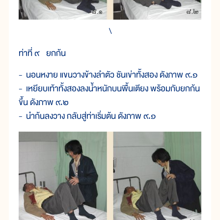
\
ท่าที่ ๙ ยกก้น
- นอนหงาย แขนวางข้างลำตัว ชันเข่าทั้งสอง ดังภาพ ๙.๑
- เหยียบเท้าทั้งสองลงน้ำหนักบนพื้นเตียง พร้อมกับยกก้น
ขึ้น ดังภาพ ๙.๒
- นำก้นลงวาง กลับสู่ท่าเริ่มต้น ดังภาพ ๙.๑