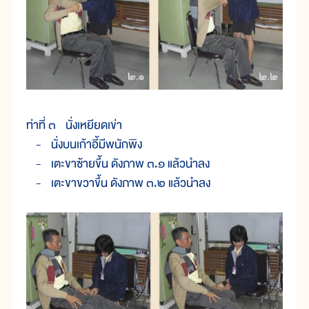
ท่าที่ ๓ นั่งเหยียดเข่า
- นั่งบนเก้าอี้มีพนักพิง
- เตะขาซ้ายขึ้น ดังภาพ ๓.๑ แล้วนำลง
- เตะขาขวาขึ้น ดังภาพ ๓.๒ แล้วนำลง