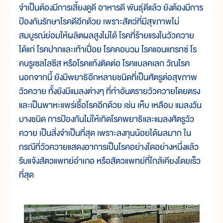
จำเป็นต้องมีการเลี้ยงดูดี อาหารดี พันธุ์ดีแล้ว ยังต้องมีการ
ป้องกันรักษาโรคดีอีกด้วย เพราะสัตว์ที่มีสุขภาพไม่
สมบูรณ์ย่อมให้ผลิตผลสูงไม่ได้ โรคที่ร้ายแรงในวัวควาย
ได้แก่ โรคปากและเท้าเปื่อย โรคคอบวม โรคแอนแทรกซ์ โร
คบรูเซลโลซีส หรือโรคแท้งติดต่อ โรคแบลคเลก วัณโรค
นอกจากนี้ ยังมีพยาธิอีกหลายชนิดที่เป็นศัตรูต่อสุขภาพ
วัวควาย ทั้งยังมีแมลงต่างๆ ที่ทำอันตรายวัวควายโดยตรง
และเป็นพาหะแพร่เชื้อโรคอีกด้วย เช่น เห็บ เหลือบ แมลงวัน
บางชนิด การป้องกันไม่ให้เกิดโรคพยาธิและแมลงศัตรูวัว
ควาย เป็นสิ่งจำเป็นที่สุด เพราะลงทุนน้อยได้ผลมาก ใน
กรณีที่วัวควายแสดงอาการเป็นโรคอย่างใดอย่างหนึ่งแล้ว
รีบแจ้งสัตวแพทย์อำเภอ หรือสัตวแพทย์ที่ใกล้เคียงโดยเร็ว
ที่สุด