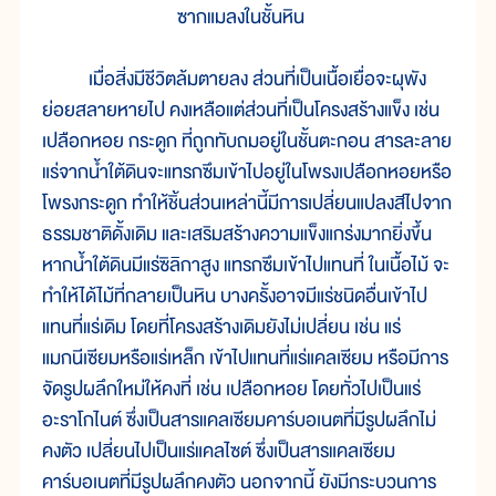
ซากแมลงในชั้นหิน
เมื่อสิ่งมีชีวิตล้มตายลง ส่วนที่เป็นเนื้อเยื่อจะผุพัง
ย่อยสลายหายไป คงเหลือแต่ส่วนที่เป็นโครงสร้างแข็ง เช่น
เปลือกหอย กระดูก ที่ถูกทับถมอยู่ในชั้นตะกอน สารละลาย
แร่จากน้ำใต้ดินจะแทรกซึมเข้าไปอยู่ในโพรงเปลือกหอยหรือ
โพรงกระดูก ทำให้ชิ้นส่วนเหล่านี้มีการเปลี่ยนแปลงสีไปจาก
ธรรมชาติดั้งเดิม และเสริมสร้างความแข็งแกร่งมากยิ่งขึ้น
หากน้ำใต้ดินมีแร่ซิลิกาสูง แทรกซึมเข้าไปแทนที่ ในเนื้อไม้ จะ
ทำให้ได้ไม้ที่กลายเป็นหิน บางครั้งอาจมีแร่ชนิดอื่นเข้าไป
แทนที่แร่เดิม โดยที่โครงสร้างเดิมยังไม่เปลี่ยน เช่น แร่
แมกนีเซียมหรือแร่เหล็ก เข้าไปแทนที่แร่แคลเซียม หรือมีการ
จัดรูปผลึกใหม่ให้คงที่ เช่น เปลือกหอย โดยทั่วไปเป็นแร่
อะราโกไนต์ ซึ่งเป็นสารแคลเซียมคาร์บอเนตที่มีรูปผลึกไม่
คงตัว เปลี่ยนไปเป็นแร่แคลไซต์ ซึ่งเป็นสารแคลเซียม
คาร์บอเนตที่มีรูปผลึกคงตัว นอกจากนี้ ยังมีกระบวนการ