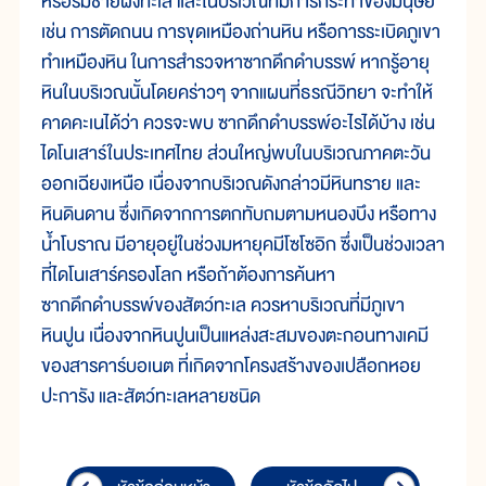
หรือริมชายฝั่งทะเล และในบริเวณที่มีการกระทำของมนุษย์
เช่น การตัดถนน การขุดเหมืองถ่านหิน หรือการระเบิดภูเขา
ทำเหมืองหิน ในการสำรวจหาซากดึกดำบรรพ์ หากรู้อายุ
หินในบริเวณนั้นโดยคร่าวๆ จากแผนที่ธรณีวิทยา จะทำให้
คาดคะเนได้ว่า ควรจะพบ ซากดึกดำบรรพ์อะไรได้บ้าง เช่น
ไดโนเสาร์ในประเทศไทย ส่วนใหญ่พบในบริเวณภาคตะวัน
ออกเฉียงเหนือ เนื่องจากบริเวณดังกล่าวมีหินทราย และ
หินดินดาน ซึ่งเกิดจากการตกทับถมตามหนองบึง หรือทาง
น้ำโบราณ มีอายุอยู่ในช่วงมหายุคมีโซโซอิก ซึ่งเป็นช่วงเวลา
ที่ไดโนเสาร์ครองโลก หรือถ้าต้องการค้นหา
ซากดึกดำบรรพ์ของสัตว์ทะเล ควรหาบริเวณที่มีภูเขา
หินปูน เนื่องจากหินปูนเป็นแหล่งสะสมของตะกอนทางเคมี
ของสารคาร์บอเนต ที่เกิดจากโครงสร้างของเปลือกหอย
ปะการัง และสัตว์ทะเลหลายชนิด