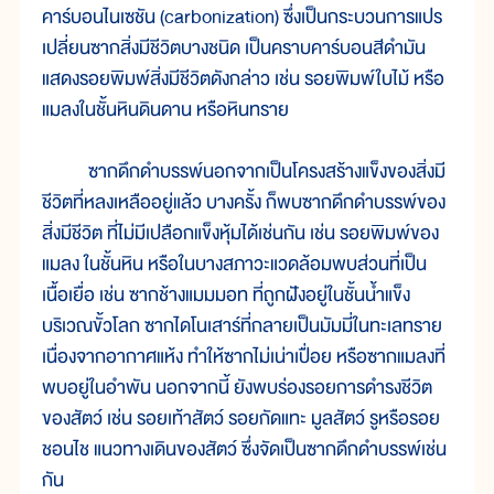
คาร์บอนไนเซชัน (carbonization) ซึ่งเป็นกระบวนการแปร
เปลี่ยนซากสิ่งมีชีวิตบางชนิด เป็นคราบคาร์บอนสีดำมัน
แสดงรอยพิมพ์สิ่งมีชีวิตดังกล่าว เช่น รอยพิมพ์ใบไม้ หรือ
แมลงในชั้นหินดินดาน หรือหินทราย
ซากดึกดำบรรพ์นอกจากเป็นโครงสร้างแข็งของสิ่งมี
ชีวิตที่หลงเหลืออยู่แล้ว บางครั้ง ก็พบซากดึกดำบรรพ์ของ
สิ่งมีชีวิต ที่ไม่มีเปลือกแข็งหุ้มได้เช่นกัน เช่น รอยพิมพ์ของ
แมลง ในชั้นหิน หรือในบางสภาวะแวดล้อมพบส่วนที่เป็น
เนื้อเยื่อ เช่น ซากช้างแมมมอท ที่ถูกฝังอยู่ในชั้นน้ำแข็ง
บริเวณขั้วโลก ซากไดโนเสาร์ที่กลายเป็นมัมมี่ในทะเลทราย
เนื่องจากอากาศแห้ง ทำให้ซากไม่เน่าเปื่อย หรือซากแมลงที่
พบอยู่ในอำพัน นอกจากนี้ ยังพบร่องรอยการดำรงชีวิต
ของสัตว์ เช่น รอยเท้าสัตว์ รอยกัดแทะ มูลสัตว์ รูหรือรอย
ชอนไช แนวทางเดินของสัตว์ ซึ่งจัดเป็นซากดึกดำบรรพ์เช่น
กัน