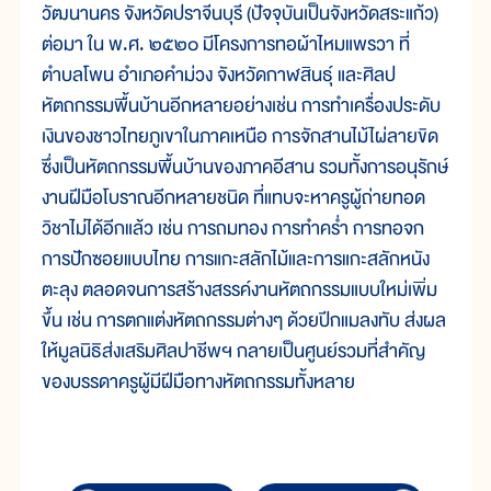
วัฒนานคร จังหวัดปราจีนบุรี (ปัจจุบันเป็นจังหวัดสระแก้ว)
ต่อมา ใน พ.ศ. ๒๕๒๐ มีโครงการทอผ้าไหมแพรวา ที่
ตำบลโพน อำเภอคำม่วง จังหวัดกาฬสินธุ์ และศิลป
หัตถกรรมพื้นบ้านอีกหลายอย่างเช่น การทำเครื่องประดับ
เงินของชาวไทยภูเขาในภาคเหนือ การจักสานไม้ไผ่ลายขิด
ซึ่งเป็นหัตถกรรมพื้นบ้านของภาคอีสาน รวมทั้งการอนุรักษ์
งานฝีมือโบราณอีกหลายชนิด ที่แทบจะหาครูผู้ถ่ายทอด
วิชาไม่ได้อีกแล้ว เช่น การถมทอง การทำคร่ำ การทอจก
การปักซอยแบบไทย การแกะสลักไม้และการแกะสลักหนัง
ตะลุง ตลอดจนการสร้างสรรค์งานหัตถกรรมแบบใหม่เพิ่ม
ขึ้น เช่น การตกแต่งหัตถกรรมต่างๆ ด้วยปีกแมลงทับ ส่งผล
ให้มูลนิธิส่งเสริมศิลปาชีพฯ กลายเป็นศูนย์รวมที่สำคัญ
ของบรรดาครูผู้มีฝีมือทางหัตถกรรมทั้งหลาย