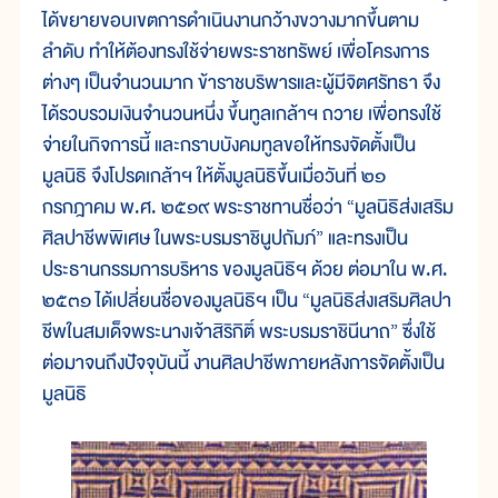
ได้ขยายขอบเขตการดำเนินงานกว้างขวางมากขึ้นตาม
ลำดับ ทำให้ต้องทรงใช้จ่ายพระราชทรัพย์ เพื่อโครงการ
ต่างๆ เป็นจำนวนมาก ข้าราชบริพารและผู้มีจิตศรัทธา จึง
ได้รวบรวมเงินจำนวนหนึ่ง ขึ้นทูลเกล้าฯ ถวาย เพื่อทรงใช้
จ่ายในกิจการนี้ และกราบบังคมทูลขอให้ทรงจัดตั้งเป็น
มูลนิธิ จึงโปรดเกล้าฯ ให้ตั้งมูลนิธิขึ้นเมื่อวันที่ ๒๑
กรกฎาคม พ.ศ. ๒๕๑๙ พระราชทานชื่อว่า “มูลนิธิส่งเสริม
ศิลปาชีพพิเศษ ในพระบรมราชินูปถัมภ์” และทรงเป็น
ประธานกรรมการบริหาร ของมูลนิธิฯ ด้วย ต่อมาใน พ.ศ.
๒๕๓๑ ได้เปลี่ยนชื่อของมูลนิธิฯ เป็น “มูลนิธิส่งเสริมศิลปา
ชีพในสมเด็จพระนางเจ้าสิริกิติ์ พระบรมราชินีนาถ” ซึ่งใช้
ต่อมาจนถึงปัจจุบันนี้ งานศิลปาชีพภายหลังการจัดตั้งเป็น
มูลนิธิ