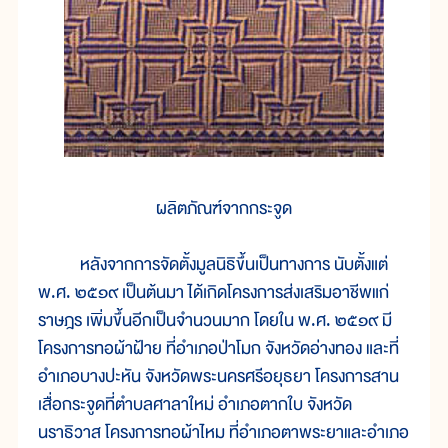
ผลิตภัณฑ์จากกระจูด
หลังจากการจัดตั้งมูลนิธิขึ้นเป็นทางการ นับตั้งแต่
พ.ศ. ๒๕๑๙ เป็นต้นมา ได้เกิดโครงการส่งเสริมอาชีพแก่
ราษฎร เพิ่มขึ้นอีกเป็นจำนวนมาก โดยใน พ.ศ. ๒๕๑๙ มี
โครงการทอผ้าฝ้าย ที่อำเภอป่าโมก จังหวัดอ่างทอง และที่
อำเภอบางปะหัน จังหวัดพระนครศรีอยุธยา โครงการสาน
เสื่อกระจูดที่ตำบลศาลาใหม่ อำเภอตากใบ จังหวัด
นราธิวาส โครงการทอผ้าไหม ที่อำเภอตาพระยาและอำเภอ