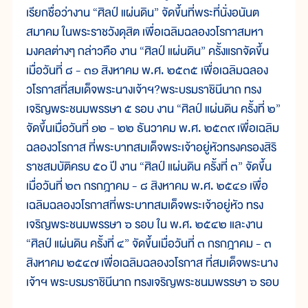
เรียกชื่อว่างาน “ศิลป์ แผ่นดิน” จัดขึ้นที่พระที่นั่งอนันต
สมาคม ในพระราชวังดุสิต เพื่อเฉลิมฉลองวโรกาสมหา
มงคลต่างๆ กล่าวคือ งาน “ศิลป์ แผ่นดิน” ครั้งแรกจัดขึ้น
เมื่อวันที่ ๘ - ๓๑ สิงหาคม พ.ศ. ๒๕๓๕ เพื่อเฉลิมฉลอง
วโรกาสที่สมเด็จพระนางเจ้าฯ?พระบรมราชินีนาถ ทรง
เจริญพระชนมพรรษา ๕ รอบ งาน “ศิลป์ แผ่นดิน ครั้งที่ ๒”
จัดขึ้นเมื่อวันที่ ๑๒ - ๒๒ ธันวาคม พ.ศ. ๒๕๓๙ เพื่อเฉลิม
ฉลองวโรกาส ที่พระบาทสมเด็จพระเจ้าอยู่หัวทรงครองสิริ
ราชสมบัติครบ ๕๐ ปี งาน “ศิลป์ แผ่นดิน ครั้งที่ ๓” จัดขึ้น
เมื่อวันที่ ๒๓ กรกฎาคม - ๘ สิงหาคม พ.ศ. ๒๕๔๑ เพื่อ
เฉลิมฉลองวโรกาสที่พระบาทสมเด็จพระเจ้าอยู่หัว ทรง
เจริญพระชนมพรรษา ๖ รอบ ใน พ.ศ. ๒๕๔๒ และงาน
“ศิลป์ แผ่นดิน ครั้งที่ ๔” จัดขึ้นเมื่อวันที่ ๓ กรกฎาคม - ๓
สิงหาคม ๒๕๔๗ เพื่อเฉลิมฉลองวโรกาส ที่สมเด็จพระนาง
เจ้าฯ พระบรมราชินีนาถ ทรงเจริญพระชนมพรรษา ๖ รอบ