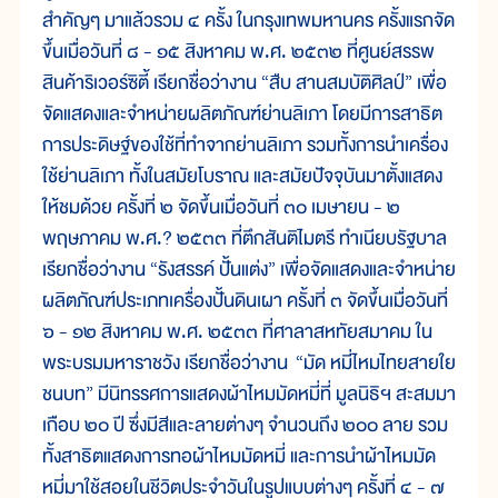
สำคัญๆ มาแล้วรวม ๔ ครั้ง ในกรุงเทพมหานคร ครั้งแรกจัด
ขึ้นเมื่อวันที่ ๘ - ๑๕ สิงหาคม พ.ศ. ๒๕๓๒ ที่ศูนย์สรรพ
สินค้าริเวอร์ซิตี้ เรียกชื่อว่างาน “สืบ สานสมบัติศิลป์” เพื่อ
จัดแสดงและจำหน่ายผลิตภัณฑ์ย่านลิเภา โดยมีการสาธิต
การประดิษฐ์ของใช้ที่ทำจากย่านลิเภา รวมทั้งการนำเครื่อง
ใช้ย่านลิเภา ทั้งในสมัยโบราณ และสมัยปัจจุบันมาตั้งแสดง
ให้ชมด้วย ครั้งที่ ๒ จัดขึ้นเมื่อวันที่ ๓๐ เมษายน - ๒
พฤษภาคม พ.ศ.? ๒๕๓๓ ที่ตึกสันติไมตรี ทำเนียบรัฐบาล
เรียกชื่อว่างาน “รังสรรค์ ปั้นแต่ง” เพื่อจัดแสดงและจำหน่าย
ผลิตภัณฑ์ประเภทเครื่องปั้นดินเผา ครั้งที่ ๓ จัดขึ้นเมื่อวันที่
๖ - ๑๒ สิงหาคม พ.ศ. ๒๕๓๓ ที่ศาลาสหทัยสมาคม ใน
พระบรมมหาราชวัง เรียกชื่อว่างาน “มัด หมี่ไหมไทยสายใย
ชนบท” มีนิทรรศการแสดงผ้าไหมมัดหมี่ที่ มูลนิธิฯ สะสมมา
เกือบ ๒๐ ปี ซึ่งมีสีและลายต่างๆ จำนวนถึง ๒๐๐ ลาย รวม
ทั้งสาธิตแสดงการทอผ้าไหมมัดหมี่ และการนำผ้าไหมมัด
หมี่มาใช้สอยในชีวิตประจำวันในรูปแบบต่างๆ ครั้งที่ ๔ - ๗