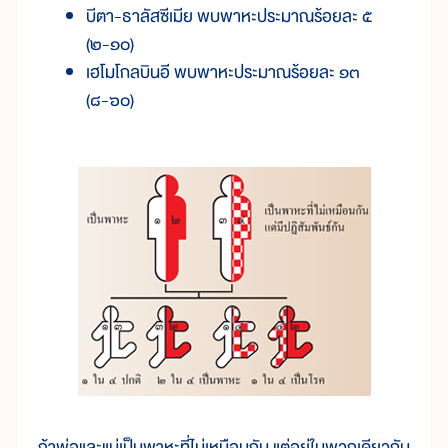
บีตา-ธาลัสซีเมีย พบพาหะประมาณร้อยละ ๕
(๒-๑๐)
เฮโมโกลบินอี พบพาหะประมาณร้อยละ ๑๓
(๘-๖๐)
ถ้าพ่อและแม่เป็นพาหะที่ไม่เหมือนกัน แต่อยู่ในพวกเดียวกัน