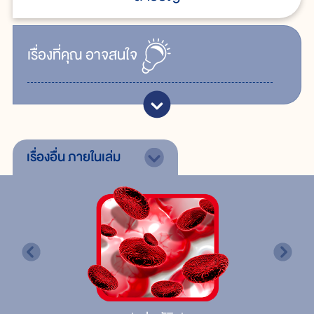
เรื่ิองที่คุณ
อาจสนใจ
เรื่องอื่น
ภายในเล่ม