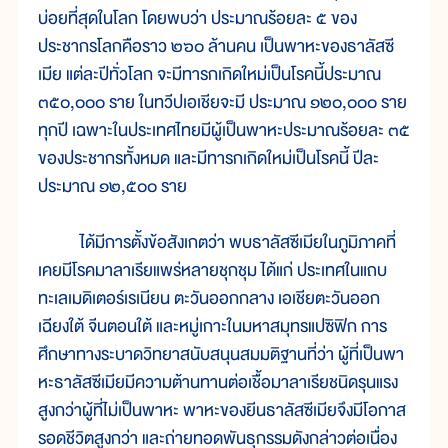
บ่อยที่สุดในโลก โดยพบว่า ประมาณร้อยละ ๕ ของ
ประชากรโลกคือราว ๒๖๐ ล้านคน เป็นพาหะของธาลัสซี
เมีย แต่ละปีทั่วโลก จะมีทารกเกิดใหม่เป็นโรคนี้ประมาณ
๓๕๐,๐๐๐ ราย ในทวีปเอเชียจะมี ประมาณ ๑๒๐,๐๐๐ ราย
ทุกปี เฉพาะในประเทศไทยมีผู้เป็นพาหะประมาณร้อยละ ๓๕
ของประชากรทั้งหมด และมีทารกเกิดใหม่เป็นโรคนี้ ปีละ
ประมาณ ๑๒,๕๐๐ ราย
ได้มีการตั้งข้อสังเกตว่า พบธาลัสซีเมียในภูมิภาคที่
เคยมีโรคมาลาเรียแพร่หลายชุกชุม ได้แก่ ประเทศในแถบ
ทะเลเมดิเตอร์เรเนียน ตะวันออกกลาง เอเชียตะวันออก
เฉียงใต้ จีนตอนใต้ และหมู่เกาะในมหาสมุทรแปซิฟิก การ
ศึกษาทางระบาดวิทยาสนับสนุนสมมติฐานที่ว่า ผู้ที่เป็นพา
หะธาลัสซีเมียมีความต้านทานต่อเชื้อมาลาเรียชนิดรุนแรง
สูงกว่าผู้ที่ไม่เป็นพาหะ พาหะของยีนธาลัสซีเมียจึงมีโอกาส
รอดชีวิตสูงกว่า และถ่ายทอดพันธุกรรมดังกล่าวต่อเนื่อง