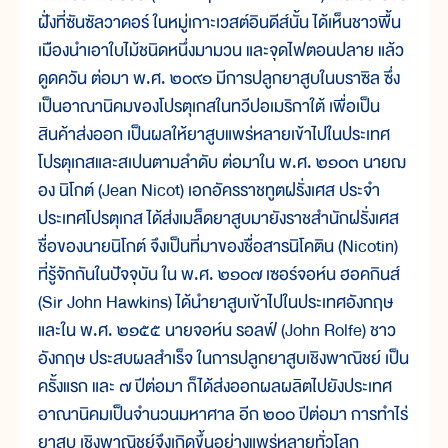
ฝั่งที่ซันซัลวาดอร์ ในหมู่เกาะเวสต์อินดีส์นั้น ได้เห็นชาวพื้น
เมืองนำเอาใบไม้ชนิดหนึ่งมามวน และจุดไฟตอนปลาย แล้ว
ดูดควัน ต่อมา พ.ศ. ๒๐๙๑ มีการปลูกยาสูบในบราซิล ซึ่ง
เป็นอาณานิคมของโปรตุเกสในทวีปอเมริกาใต้ เพื่อเป็น
สินค้าส่งออก เป็นผลให้ยาสูบแพร่หลายเข้าไปในประเทศ
โปรตุเกสและสเปนตามลำดับ ต่อมาใน พ.ศ. ๒๑๐๓ นายฌ
อง นิโกต์ (Jean Nicot) เอกอัครราชทูตฝรั่งเศส ประจำ
ประเทศโปรตุเกส ได้ส่งเมล็ดยาสูบมายังราชสำนักฝรั่งเศส
ชื่อของนายนิโกต์ จึงเป็นที่มาของชื่อสารนิโคติน (Nicotin)
ที่รู้จักกันในปัจจุบัน ใน พ.ศ. ๒๑๐๗ เซอร์จอห์น ฮอคกินส์
(Sir John Hawkins) ได้นำยาสูบเข้าไปในประเทศอังกฤษ
และใน พ.ศ. ๒๑๕๕ นายจอห์น รอลฟ์ (John Rolfe) ชาว
อังกฤษ ประสบผลสำเร็จ ในการปลูกยาสูบเชิงพาณิชย์ เป็น
ครั้งแรก และ ๗ ปีต่อมา ก็ได้ส่งออกผลผลิตไปยังประเทศ
อาณานิคมเป็นจำนวนมหาศาล อีก ๒๐๐ ปีต่อมา การทำไร่
ยาสูบ เชิงพาณิชย์จึงเกิดขึ้นอย่างแพร่หลายทั่วโลก