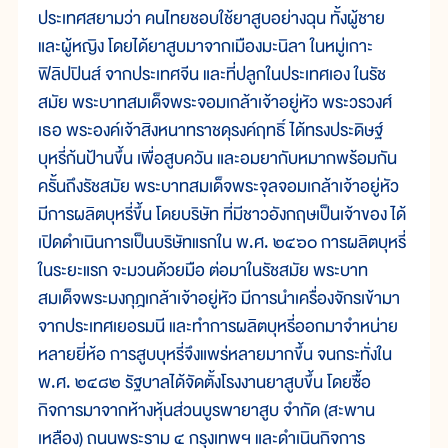
ประเทศสยามว่า คนไทยชอบใช้ยาสูบอย่างฉุน ทั้งผู้ชาย
และผู้หญิง โดยได้ยาสูบมาจากเมืองมะนิลา ในหมู่เกาะ
ฟิลิปปินส์ จากประเทศจีน และที่ปลูกในประเทศเอง ในรัช
สมัย พระบาทสมเด็จพระจอมเกล้าเจ้าอยู่หัว พระวรวงศ์
เธอ พระองค์เจ้าสิงหนาทราชดุรงค์ฤทธิ์ ได้ทรงประดิษฐ์
บุหรี่ก้นป้านขึ้น เพื่อสูบควัน และอมยากับหมากพร้อมกัน
ครั้นถึงรัชสมัย พระบาทสมเด็จพระจุลจอมเกล้าเจ้าอยู่หัว
มีการผลิตบุหรี่ขึ้น โดยบริษัท ที่มีชาวอังกฤษเป็นเจ้าของ ได้
เปิดดำเนินการเป็นบริษัทแรกใน พ.ศ. ๒๔๖๐ การผลิตบุหรี่
ในระยะแรก จะมวนด้วยมือ ต่อมาในรัชสมัย พระบาท
สมเด็จพระมงกุฎเกล้าเจ้าอยู่หัว มีการนำเครื่องจักรเข้ามา
จากประเทศเยอรมนี และทำการผลิตบุหรี่ออกมาจำหน่าย
หลายยี่ห้อ การสูบบุหรี่จึงแพร่หลายมากขึ้น จนกระทั่งใน
พ.ศ. ๒๔๘๒ รัฐบาลได้จัดตั้งโรงงานยาสูบขึ้น โดยซื้อ
กิจการมาจากห้างหุ้นส่วนบูรพายาสูบ จำกัด (สะพาน
เหลือง) ถนนพระราม ๔ กรุงเทพฯ และดำเนินกิจการ