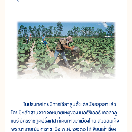
ในประเทศไทยมีการใช้ยาสูบตั้งแต่สมัยอยุธยาแล้ว
โดยมีหลักฐานจากจดหมายเหตุของ เมอร์ซิเออร์ เดอลาลู
แบร์ อัครราชทูตฝรั่งเศส ที่เดินทางมาเมืองไทย สมัยสมเด็จ
พระนารายณ์มหาราช เมื่อ พ.ศ. ๒๒๓๐ ได้เขียนเล่าเรื่อง