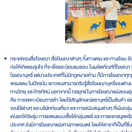
กระแสของสื่อโฆษณา สื่อโฆษณาต่างๆ ทั้งทางตรง และทางอ้อม ล้
ก่อให้เกิดแรงจูงใจ ที่จะเชื่อและนิยมชมชอบ ในผลิตภัณฑ์ที่โฆษ
โฆษณาบุหรี่ แต่บางประเทศที่ไม่มีกฎหมายห้าม ก็มีการโฆษณาทุกร
พรมแดน ในปัจจุบัน เยาวชนสามารถรับรู้สื่อโฆษณาบุหรี่ของต่างประ
ทางวิทยุ และโทรทัศน์ นอกจากนี้ กลยุทธ์ในการโฆษณาแฝงของอุต
คือ การจดทะเบียนการค้า โดยใช้สัญลักษณ์ตราบุหรี่เป็นสินค้า เช่น ผ
ของใช้ต่างๆ และบริษัทท่องเที่ยว และการสนับสนุนต่างๆ ที่เน้นกล
แข่งรถให้วัยรุ่น การแสดงแบบเสื้อให้กลุ่มสตรี และการแจกสมุดหรือหนั
ประเทศ ยังมีการโฆษณาแฝงทางภาพยนตร์ โดยให้ดาราที่เป็นที่ชื่นชอ