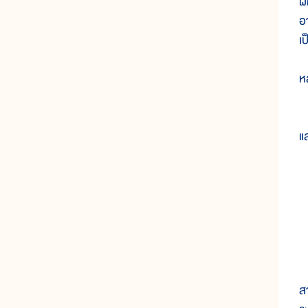
ผ
อ
เ
ห
น
แ
๑
๒
๓
๔
๕
๖
ส