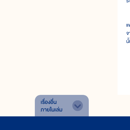
ร
ก
แ
จ
น
เรื่องอื่น
ภายในเล่ม