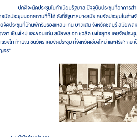
กติจะนัดประชุมในทำเนียบรัฐบาล ปัจจุบันประชุมที่อาคารสำนัก
าจนัดประชุมนอกสถานที่ก็ได้ ดังที่รัฐบาลบางสมัยเคยจัดประชุมในต่างจ
คยจัดประชุมที่บ้านพักรับรองแหลมแท่น บางแสน จังหวัดชลบุรี สมัยพลเ
งขลา เชียงใหม่ และขอนแก่น สมัยพลเอก ชวลิต ยงใจยุทธ เคยจัดประชุม
ำรวจโท ทักษิณ ชินวัตร เคยจัดประชุม ที่จังหวัดเชียงใหม่ และศรีสะเกษ เป
ัญจร"