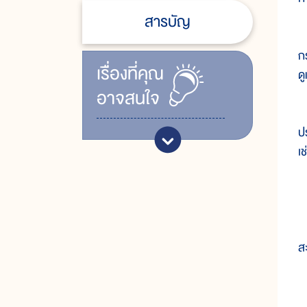
สารบัญ
๑
ก
เรื่ิองที่คุณ
ด
อาจสนใจ
๒
ป
เ
(
ใ
ส
(