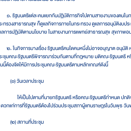
. รัฐมนตรีแต่ละคนแยกกันปฏิบัติภารกิจไปตามสายงานของตนในกระทร
ระทรวงสาธารณสุข ก็ดูแลกิจการภายในกระทรวง ดูแลการอนุมัติงบประ
ูแลการปฏิบัติตามนโยบาย ในสายงานการแพทย์สาธารณสุข สุขภาพอน
. ในกิจการบางเรื่อง รัฐมนตรีคนใดคนหนึ่งไม่อาจอนุญาต อนุมัติ หรือเ
ระชุมคณะรัฐมนตรีพิจารณาร่วมกันตามที่กฎหมาย มติคณะรัฐมนตรี หรื
ช่นนี้ต้องจัดให้มีการประชุมคณะรัฐมนตรีตามหลักเกณฑ์ดังนี้
๑) วันเวลาประชุม
ห้เป็นไปตามที่นายกรัฐมนตรี หรือคณะรัฐมนตรีกำหนด ปกติจะนัดปร
ะดวกแก่การที่รัฐมนตรีต้องไปร่วมประชุมสภาผู้แทนราษฎรในวันพุธ วันพ
๒) สถานที่ประชุม