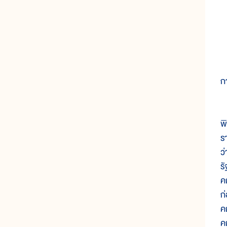
ก
น
พ
ร
ว
ร
ค
ก
ค
ค