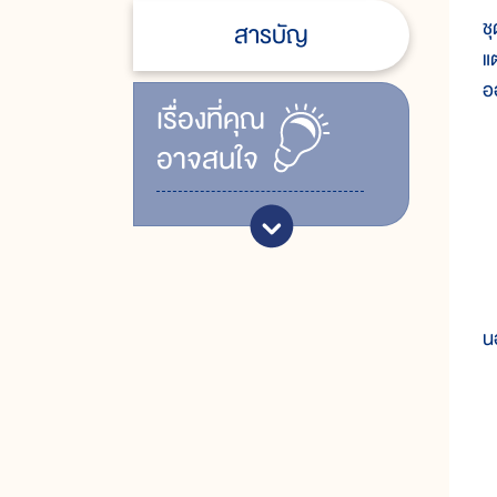
ช
สารบัญ
แ
อ
เรื่ิองที่คุณ
อาจสนใจ
๒
๓
๔
น