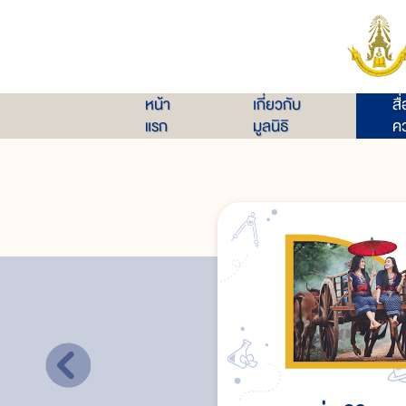
หน้า
เกี่ยวกับ
สื
แรก
มูลนิธิ
คว
ยุคพัฒนา : จุดเปลี่ยนของเกวียน