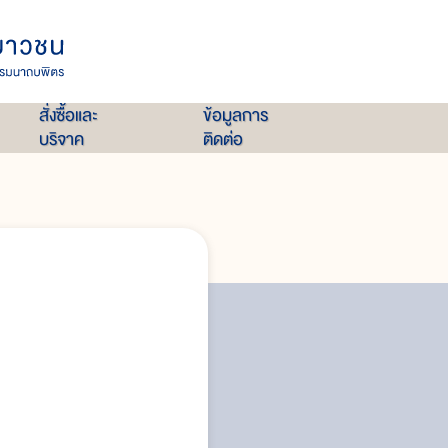
สั่งซื้อและ
ข้อมูลการ
บริจาค
ติดต่อ
ประโยชน์ใช้สอยของเกวียน
การฝึกวัวควายใช้เทียมเกวียน
แหล่งทำเกวียนและช่างเกวียน
เกวียนกับความงาม : คุณค่า-มูล
เกวียนในงานวรรณกรรม