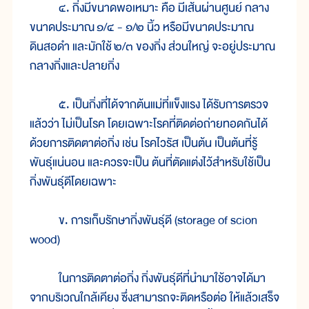
๔. กิ่งมีขนาดพอเหมาะ คือ มีเส้นผ่านศูนย์ กลาง
ขนาดประมาณ
๑/๔ - ๑/๒ นิ้ว หรือมีขนาดประมาณ
ดินสอดำ และมักใช้
๒/๓ ของกิ่ง ส่วนใหญ่ จะอยู่ประมาณ
กลางกิ่งและปลายกิ่ง
๕. เป็นกิ่งที่ได้จากต้นแม่ที่แข็งแรง ได้รับการตรวจ
แล้วว่า ไม่เป็นโรค โดยเฉพาะโรคที่ติดต่อถ่ายทอดกันได้
ด้วยการติดตาต่อกิ่ง เช่น โรคไวรัส เป็นต้น เป็นต้นที่รู้
พันธุ์แน่นอน และควรจะเป็น ต้นที่ตัดแต่งไว้สำหรับใช้เป็น
กิ่งพันธุ์ดีโดยเฉพาะ
ข. การเก็บรักษากิ่งพันธุ์ดี (storage of scion
wood)
ในการติดตาต่อกิ่ง กิ่งพันธุ์ดีที่นำมาใช้อาจได้มา
จากบริเวณใกล้เคียง ซึ่งสามารถจะติดหรือต่อ ให้แล้วเสร็จ