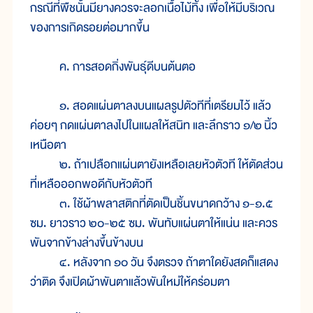
กรณีที่พืชนั้นมียางควรจะลอกเนื้อไม้ทิ้ง เพื่อให้มีบริเวณ
ของการเกิดรอยต่อมากขึ้น
ค. การสอดกิ่งพันธุ์ดีบนต้นตอ
๑. สอดแผ่นตาลงบนแผลรูปตัวทีที่เตรียมไว้ แล้ว
ค่อยๆ กดแผ่นตาลงไปในแผลให้สนิท และลึกราว ๑/๒
นิ้ว
เหนือตา
๒. ถ้าเปลือกแผ่นตายังเหลือเลยหัวตัวที ให้ตัดส่วน
ที่เหลือออกพอดีกับหัวตัวที
๓. ใช้ผ้าพลาสติกที่ตัดเป็นชิ้นขนาดกว้าง ๑-๑.๕
ซม. ยาวราว ๒๐-๒๕ ซม. พันทับแผ่นตาให้แน่น และควร
พันจากข้างล่างขึ้นข้างบน
๔. หลังจาก ๑๐ วัน จึงตรวจ ถ้าตาใดยังสดก็แสดง
ว่าติด จึงเปิดผ้าพันตาแล้วพันใหม่ให้คร่อมตา