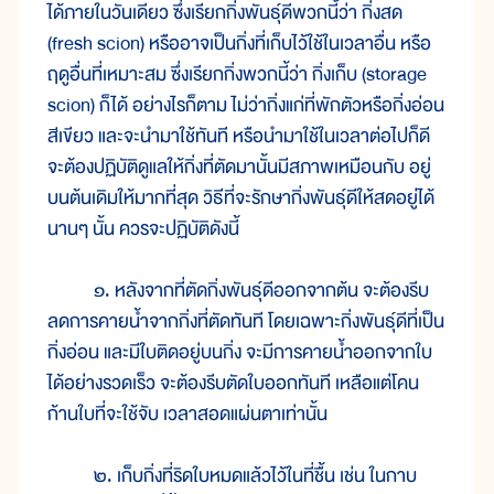
ได้ภายในวันเดียว ซึ่งเรียกกิ่งพันธุ์ดีพวกนี้ว่า กิ่งสด
(fresh scion) หรืออาจเป็นกิ่งที่เก็บไว้ใช้ในเวลาอื่น หรือ
ฤดูอื่นที่เหมาะสม ซึ่งเรียกกิ่งพวกนี้ว่า กิ่งเก็บ (storage
scion) ก็ได้ อย่างไรก็ตาม ไม่ว่ากิ่งแก่ที่พักตัวหรือกิ่งอ่อน
สีเขียว และจะนำมาใช้ทันที หรือนำมาใช้ในเวลาต่อไปก็ดี
จะต้องปฏิบัติดูแลให้กิ่งที่ตัดมานั้นมีสภาพเหมือนกับ อยู่
บนต้นเดิมให้มากที่สุด วิธีที่จะรักษากิ่งพันธุ์ดีให้สดอยู่ได้
นานๆ นั้น ควรจะปฏิบัติดังนี้
๑. หลังจากที่ตัดกิ่งพันธุ์ดีออกจากต้น จะต้องรีบ
ลดการคายน้ำจากกิ่งที่ตัดทันที โดยเฉพาะกิ่งพันธุ์ดีที่เป็น
กิ่งอ่อน และมีใบติดอยู่บนกิ่ง จะมีการคายน้ำออกจากใบ
ได้อย่างรวดเร็ว จะต้องรีบตัดใบออกทันที เหลือแต่โคน
ก้านใบที่จะใช้จับ เวลาสอดแผ่นตาเท่านั้น
๒. เก็บกิ่งที่ริดใบหมดแล้วไว้ในที่ชื้น เช่น ในกาบ