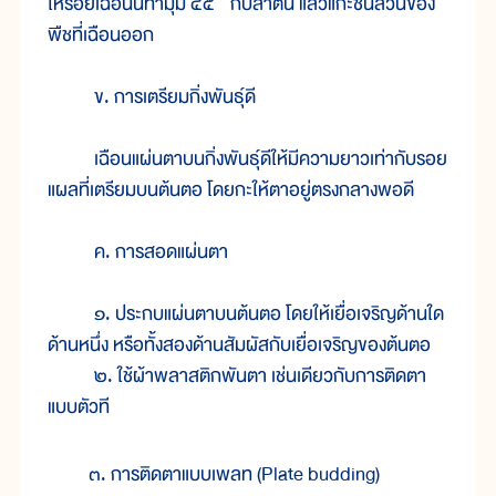
ให้รอยเฉือนนี้ทำมุม ๔๕° กับลำต้น แล้วแกะชิ้นส่วนของ
พืชที่เฉือนออก
ข. การเตรียมกิ่งพันธุ์ดี
เฉือนแผ่นตาบนกิ่งพันธุ์ดีให้มีความยาวเท่ากับรอย
แผลที่เตรียมบนต้นตอ โดยกะให้ตาอยู่ตรงกลางพอดี
ค. การสอดแผ่นตา
๑. ประกบแผ่นตาบนต้นตอ โดยให้เยื่อเจริญด้านใด
ด้านหนึ่ง หรือทั้งสองด้านสัมผัสกับเยื่อเจริญของต้นตอ
๒. ใช้ผ้าพลาสติกพันตา เช่นเดียวกับการติดตา
แบบตัวที
๓. การติดตาแบบเพลท (Plate budding)