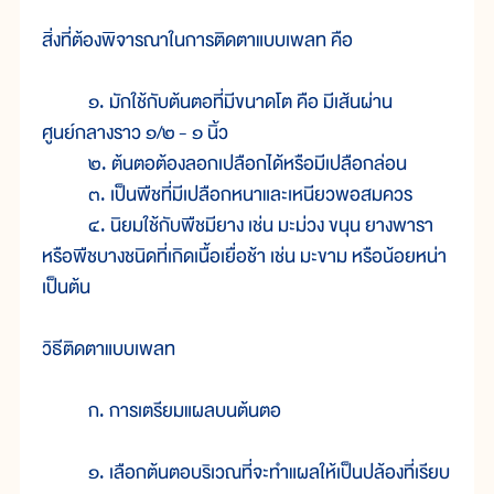
สิ่งที่ต้องพิจารณาในการติดตาแบบเพลท คือ
๑. มักใช้กับต้นตอที่มีขนาดโต คือ มีเส้นผ่าน
ศูนย์กลางราว ๑/๒
- ๑ นิ้ว
๒. ต้นตอต้องลอกเปลือกได้หรือมีเปลือกล่อน
๓. เป็นพืชที่มีเปลือกหนาและเหนียวพอสมควร
๔. นิยมใช้กับพืชมียาง เช่น มะม่วง ขนุน ยางพารา
หรือพืชบางชนิดที่เกิดเนื้อเยื่อช้า เช่น มะขาม หรือน้อยหน่า
เป็นต้น
วิธีติดตาแบบเพลท
ก. การเตรียมแผลบนต้นตอ
๑. เลือกต้นตอบริเวณที่จะทำแผลให้เป็นปล้องที่เรียบ