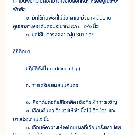
ได้ เป็นพืชที่มีเปลือกบางหรือเปลือกหนา หรืออยู่ในระยะ
พักตัว
๒. มักใช้กับพืชที่ไม่มียาง และมีขนาดเส้นผ่าน
ศูนย์กลางของต้นตอประมาณ ๒/๓
- ๑/๒
นิ้ว
๓. มักใช้ในการติดตา องุ่น ชบา ฯลฯ
วิธีติดตา
ปฏิบัติดังนี้ (modified chip)
ก. การเตรียมแผลบนต้นตอ
๑. เลือกต้นตอที่เปลือกติด หรือที่ชะงักการเจริญ
๒. เฉือนต้นตอเฉียงลงให้เข้าเนื้อไม้เล็กน้อย และ
ยาวประมาณ ๑ นิ้ว
๓. เฉือนตัดขวางให้จดโคนแผลที่เฉือนครั้งแรก โดย