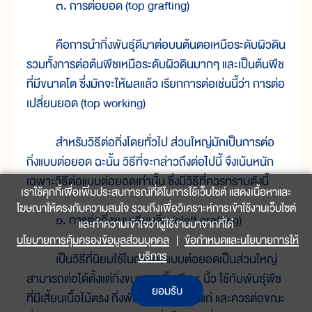
๓. การต่อยอด (top grafting)
คือการนำกิ่งพันธุ์ดีมาต่อบนต้นตอเหนือระดับผิวดิน
รวมทั้งการต่อต้นพืชเหนือระดับผิวดินมากๆ และเป็นต้นพืช
ที่มีขนาดโต ซึ่งมักจะให้ผลแล้ว เรียกการต่อเช่นนี้ว่า การต่อ
เปลี่ยนยอด (top working)
สำหรับวิธีต่อกิ่งโดยทั่วไป ส่วนใหญ่มักเป็นการต่อ
กิ่งแบบต่อยอด ฉะนั้น วิธีที่จะกล่าวถึงต่อไปนี้ จึงเน้นหนัก
เฉพาะวิธีต่อแบบต่อยอดเท่านั้น ซึ่งมีวิธีที่ควรทราบดังนี้
เราใช้คุกกี้เพื่อเพิ่มประสบการณ์ที่ดีในการใช้เว็บไซต์ แสดงเนื้อหาและ
โฆษณาให้ตรงกับความสนใจ รวมถึงเพื่อวิเคราะห์การเข้าใช้งานเว็บไซต์
๑. การต่อกิ่งแบบเสียบลิ่ม (cleft grafting)
และทำความเข้าใจว่าผู้ใช้งานมาจากที่ใด๋
นโยบายการคุ้มครองข้อมูลส่วนบุคคล
|
ข้อกำหนดและนโยบายการให้
บริการ
เป็นวิธีที่นิยมใช้ในการต่อแบบต่อยอดเป็นส่วนใหญ่
สามารถต่อได้ตั้งแต่กิ่งขนาด ๑ นิ้ว ถึง ๔ นิ้ว ใช้กับพันธุ์พืช
ยอมรับ
ที่มีเสี้ยนเนื้อไม้ตรง กิ่งพันธุ์ดีควรเป็นกิ่งแก่ และควรต่อขณะ