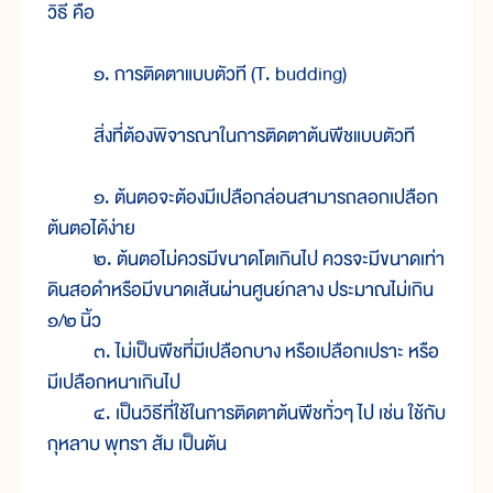
วิธี คือ
๑. การติดตาแบบตัวที (T. budding)
สิ่งที่ต้องพิจารณาในการติดตาต้นพืชแบบตัวที
๑. ต้นตอจะต้องมีเปลือกล่อนสามารถลอกเปลือก
ต้นตอได้ง่าย
๒. ต้นตอไม่ควรมีขนาดโตเกินไป ควรจะมีขนาดเท่า
ดินสอดำหรือมีขนาดเส้นผ่านศูนย์กลาง ประมาณไม่เกิน
๑/๒
นิ้ว
๓. ไม่เป็นพืชที่มีเปลือกบาง หรือเปลือกเปราะ หรือ
มีเปลือกหนาเกินไป
๔. เป็นวิธีที่ใช้ในการติดตาต้นพืชทั่วๆ ไป เช่น ใช้กับ
กุหลาบ พุทรา ส้ม เป็นต้น