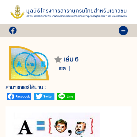
เล่ม 6
เซต
สามารถแชร์ได้ผ่าน :