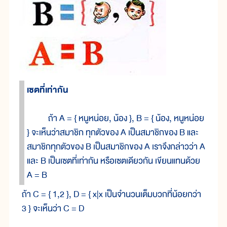
เซตที่เท่ากัน
ถ้า A = { หนูหน่อย, น้อง }, B = { น้อง, หนูหน่อย
} จะเห็นว่าสมาชิก ทุกตัวของ A เป็นสมาชิกของ B และ
สมาชิกทุกตัวของ B เป็นสมาชิกของ A เราจึงกล่าวว่า A
และ B เป็นเซตที่เท่ากัน หรือเซตเดียวกัน เขียนแทนด้วย
A = B
ถ้า C = { 1,2 }, D = { x|x เป็นจำนวนเต็มบวกที่น้อยกว่า
3 } จะเห็นว่า C = D