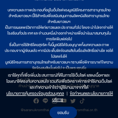
บทความและภาพประกอบที่อยู่ในเว็บไซต์ของมูลนิธิโครงการสารานุกรมไทย
สำหรับเยาวชนฯ นี้ใช้สำหรับเพื่อสนับสนุนการผลิตหนังสือสารานุกรมไทย
สำหรับเยาวชนฯ
เป็นการเผยแพร่วิชาการให้แก่เยาวชนและประชาชนทั่วไป โดยจะนำไปแจกจ่ายให้
โรงเรียนทั่วประเทศ และจำนวนหนึ่งนำออกจำหน่ายเพื่อนำเงินมาสมทบทุนใน
การจัดพิมพ์ต่อไป
ซึ่งเป็นการใช้สิทธิโดยสุจริต ทั้งนี้มูลนิธิได้รับอนุญาตทั้งบทความและภาพ
ประกอบจากผู้เขียนแล้ว หากมีประเด็นขัดข้องสงสัยในเรื่องลิขสิทธิ์อย่างใด ขอได้
โปรดแจ้งให้
มูลนิธิโครงการสารานุกรมไทยสำหรับเยาวชนฯ ทราบเพื่อพิจารณาแก้ไขความ
ขัดข้องสงสัยนั้นต่อไป จะเป็นพระคุณยิ่ง
เราใช้คุกกี้เพื่อเพิ่มประสบการณ์ที่ดีในการใช้เว็บไซต์ แสดงเนื้อหาและ
ลิขสิทธิ์เป็นของมูลนิธิโครงการสารานุกรมไทยสำหรับเยาวชนฯ
โฆษณาให้ตรงกับความสนใจ รวมถึงเพื่อวิเคราะห์การเข้าใช้งานเว็บไซต์
ห้ามนำข้อความและรูปภาพไปเผยแพร่โดยไม่ได้รับอนุญาต
และทำความเข้าใจว่าผู้ใช้งานมาจากที่ใด๋
นโยบายการคุ้มครองข้อมูลส่วนบุคคล
|
ข้อกำหนดและนโยบายการให้
บริการ
@saranukromthai
|
www.saranukromthai.or.th
ยอมรับ