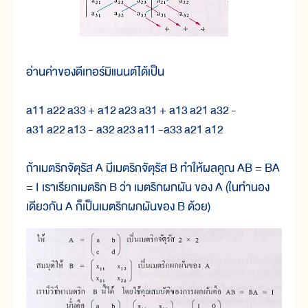
อ่านค่าของดีเทอร์มิแนนต์ได้เป็น
a11 a22 a33 + a12 a23 a31 + a13 a21 a32 -
a31 a22 a13 - a32 a23 a11 -a33 a21 a12
ถ้าเมตริกจัตุรัส A มีเมตริกจัตุรัส B ทำให้ผลคูณ AB = BA
= I เราเรียกเมตริก B ว่า เมตริกผกผัน ของ A (ในทำนอง
เดียวกัน A ก็เป็นเมตริกผกผันของ B ด้วย)