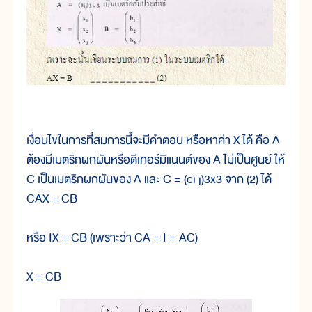
เงื่อนไขในการที่สมการนี้จะมีคำตอบ หรือหาค่า X ได้ คือ A
ต้องมีเมตริกผกผันหรือดีเทอร์มิแนนต์ของ A ไม่เป็นศูนย์ ให้
C เป็นเมตริกผกผันของ A และ C = (ci j)3x3 จาก (2) ได้
CAX = CB
หรือ IX = CB (เพราะว่า CA = I = AC)
X = CB