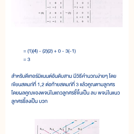
= (1)(4) - (2)(2) + 0 - 3(-1)
= 3
สำหรับดีเทอร์มิแนนต์อันดับสาม มีวิธีคำนวณง่ายๆ โดย
เขียนสดมภ์ที่ 1,2 ต่อท้ายสดมภ์ที่ 3 แล้วคูณตามลูกศร
โดยผลคูณของพจน์ในแถวลูกศรชี้ขึ้นเป็น ลบ พจน์ในแนว
ลูกศรชี้ลงเป็น บวก