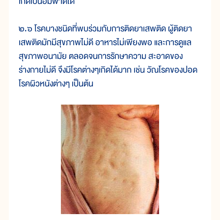
เกิดเป็นอัมพาตได้
๒.๖ โรคบางชนิดที่พบร่วมกับการติดยาเสพติด ผู้ติดยา
เสพติดมักมีสุขภาพไม่ดี อาหารไม่เพียงพอ และการดูแล
สุขภาพอนามัย ตลอดจนการรักษาความ สะอาดของ
ร่างกายไม่ดี จึงมีโรคต่างๆเกิดได้มาก เช่น วัณโรคของปอด
โรคผิวหนังต่างๆ เป็นต้น