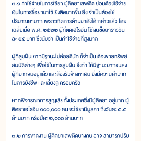
๓.๑ ค่าใช้จ่ายในการใช้ยา ผู้ติดยาเสพติด ย่อมต้องใช้จ่าย
เงินในการซื้อยามาใช้ ยิ่งติดมากขึ้น ยิ่ง จำเป็นต้องใช้
ปริมาณยามาก เพราะเกิดการด้านยาดังได้ กล่าวแล้ว โดย
เฉลี่ยเมื่อ พ.ศ. ๒๕๒๒ ผู้ที่ติดเฮโรอีน ใช้เงินซื้อยาราววัน
ละ ๕๕ บาท ซึ่งนับว่า เป็นค่าใช้จ่ายที่สูงมาก
ผู้ที่สูบฝิ่น หากมีฐานะไม่ค่อยดีนัก ก็จำเป็น ต้องขายทรัพย์
สมบัติต่างๆ เพื่อใช้ในการสูบฝิ่น จึงทำ ให้มีฐานะยากจนลง
ผู้ที่ยากจนอยู่แล้ว และต้องรับจ้างหาเงิน ยิ่งมีความลำบาก
ในการยังชีพ และเลี้ยงดู ครอบครัว
หากพิจารณาการสูญเสียทั้งประเทศซึ่งมีผู้ติดยา อยู่มาก ผู้
ติดยาเฮโรอีน ๑๐๐,๐๐๐ คน จะใช้ยามีมูลค่า ถึงวันละ ๕.๕
ล้านบาท หรือปีละ ๒,๐๐๐ ล้านบาท
๓.๒ การขาดงาน ผู้ติดยาเสพติดบางคน อาจ สามารถปรับ