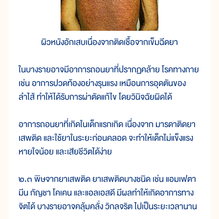
ผิวหนังอักเสบเนื่องจากติดเชื้อจากเข็มฉีดยา
ในบางรายอาจมีอาการถอนยาที่ปรากฏคล้าย โรคทางกาย
เช่น อาการปวดท้องอย่างรุนแรง เหมือนการอุดตันของ
ลำไส้ ทำให้ได้รับการผ่าตัดแก้ไข โดยวินิจฉัยผิดได้
อาการถอนยาที่เกิดในเด็กแรกเกิด เนื่องจาก มารดาติดยา
เสพติด และใช้ยาในระยะก่อนคลอด จะทำให้เด็กไม่แข็งแรง
หายใจน้อย และเสียชีวิตได้ง่าย
๒.๓ พิษจากยาเสพติด ยาเสพติดบางชนิด เช่น แอมเฟตา
มีน กัญชา โคเคน และแอลเอสดี มีผลทำให้เกิดอาการทาง
จิตได้ บางรายอาจคลุ้มคลั่ง วิกลจริต ไปเป็นระยะเวลานาน