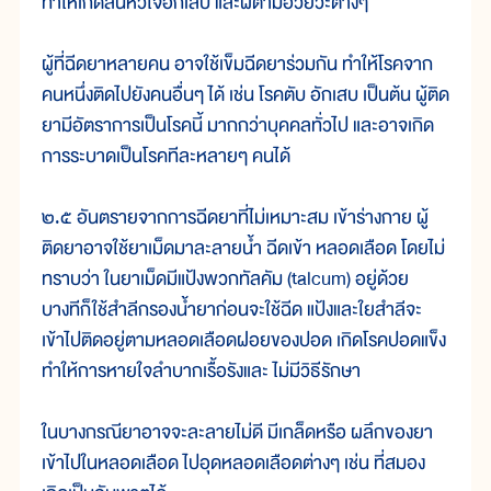
ทำให้เกิดลิ้นหัวใจอักเสบ และฝีตามอวัยวะต่างๆ
ผู้ที่ฉีดยาหลายคน อาจใช้เข็มฉีดยาร่วมกัน ทำให้โรคจาก
คนหนึ่งติดไปยังคนอื่นๆ ได้ เช่น โรคตับ อักเสบ เป็นต้น ผู้ติด
ยามีอัตราการเป็นโรคนี้ มากกว่าบุคคลทั่วไป และอาจเกิด
การระบาดเป็นโรคทีละหลายๆ คนได้
๒.๕ อันตรายจากการฉีดยาที่ไม่เหมาะสม เข้าร่างกาย ผู้
ติดยาอาจใช้ยาเม็ดมาละลายน้ำ ฉีดเข้า หลอดเลือด โดยไม่
ทราบว่า ในยาเม็ดมีแป้งพวกทัลคัม (talcum) อยู่ด้วย
บางทีก็ใช้สำลีกรองน้ำยาก่อนจะใช้ฉีด แป้งและใยสำลีจะ
เข้าไปติดอยู่ตามหลอดเลือดฝอยของปอด เกิดโรคปอดแข็ง
ทำให้การหายใจลำบากเรื้อรังและ ไม่มีวิธีรักษา
ในบางกรณียาอาจจะละลายไม่ดี มีเกล็ดหรือ ผลึกของยา
เข้าไปในหลอดเลือด ไปอุดหลอดเลือดต่างๆ เช่น ที่สมอง