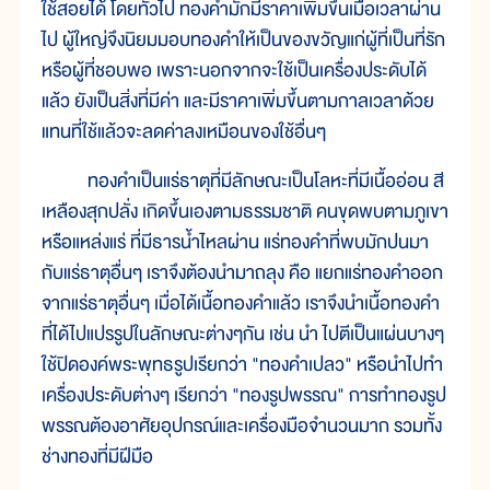
ใช้สอยได้ โดยทั่วไป ทองคำมักมีราคาเพิ่มขึ้นเมื่อเวลาผ่าน
ไป ผู้ใหญ่จึงนิยมมอบทองคำให้เป็นของขวัญแก่ผู้ที่เป็นที่รัก
หรือผู้ที่ชอบพอ เพราะนอกจากจะใช้เป็นเครื่องประดับได้
แล้ว ยังเป็นสิ่งที่มีค่า และมีราคาเพิ่มขึ้นตามกาลเวลาด้วย
แทนที่ใช้แล้วจะลดค่าลงเหมือนของใช้อื่นๆ
ทองคำเป็นแร่ธาตุที่มีลักษณะเป็นโลหะที่มีเนื้ออ่อน สี
เหลืองสุกปลั่ง เกิดขึ้นเองตามธรรมชาติ คนขุดพบตามภูเขา
หรือแหล่งแร่ ที่มีธารน้ำไหลผ่าน แร่ทองคำที่พบมักปนมา
กับแร่ธาตุอื่นๆ เราจึงต้องนำมาถลุง คือ แยกแร่ทองคำออก
จากแร่ธาตุอื่นๆ เมื่อได้เนื้อทองคำแล้ว เราจึงนำเนื้อทองคำ
ที่ได้ไปแปรรูปในลักษณะต่างๆกัน เช่น นำ ไปตีเป็นแผ่นบางๆ
ใช้ปิดองค์พระพุทธรูปเรียกว่า "ทองคำเปลว" หรือนำไปทำ
เครื่องประดับต่างๆ เรียกว่า "ทองรูปพรรณ" การทำทองรูป
พรรณต้องอาศัยอุปกรณ์และเครื่องมือจำนวนมาก รวมทั้ง
ช่างทองที่มีฝีมือ