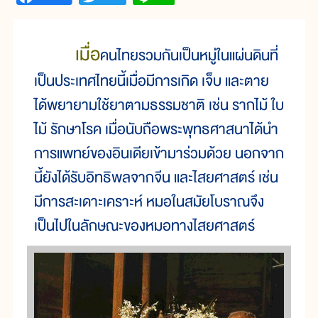
เมื่อ
คน
ไทย
รวม
กัน
เป็น
หมู่ใน
แผ่น
ดิน
ที่
เป็น
ประเทศ
ไทย
นี้
เมื่อ
มี
การ
เกิด เจ็บ และตาย
ได้
พยายาม
ใช้
ยา
ตาม
ธรรม
ชาติ เช่น รากไม้ ใบ
ไม้ รักษา
โรค เมื่อ
นับ
ถือ
พระ
พุทธ
ศาสนาได้
นำ
การ
แพทย์
ของ
อินเดีย
เข้า
มา
ร่วม
ด้วย นอก
จาก
นี้
ยัง
ได้
รับ
อิทธิ
พล
จาก
จีน และ
ไสย
ศาสตร์ เช่น
มี
การ
สะ
เดาะ
เคราะห์ หมอ
ใน
สมัย
โบราณ
จึง
เป็น
ไป
ใน
ลักษณะ
ของ
หมอ
ทางไสย
ศาสตร์