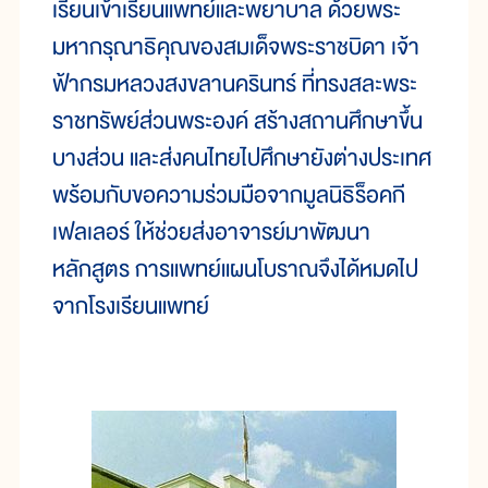
เรียน
เข้า
เรียน
แพทย์
และพยาบาล ด้วย
พระ
มหา
กรุณาธิคุณ
ของ
สมเด็จ
พระ
ราช
บิดา เจ้า
ฟ้ากรมหลวงสงขลานครินทร์ ที่ทรงสละพระ
ราชทรัพย์ส่วนพระองค์ สร้าง
สถาน
ศึกษา
ขึ้น
บาง
ส่วน และส่งคนไทยไปศึกษายังต่าง
ประเทศ
พร้อมกับขอ
ความ
ร่วม
มือ
จาก
มูลนิธิร็อคกี
เฟลเลอร์ ให้ช่วยส่งอาจารย์มาพัฒนา
หลักสูตร การ
แพทย์
แผน
โบราณ
จึง
ได้
หมด
ไป
จาก
โรง
เรียน
แพทย์