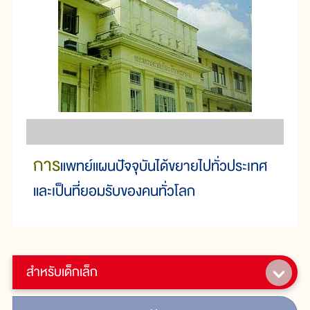
การ
แพทย์
แผน
ปัจจุบัน
ได้
ขยาย
ไป
ทั่ว
ประเทศ
และ
เป็น
ที่
ยอม
รับ
ของ
คน
ทั่ว
โลก
สำหรับเด็กเล็ก