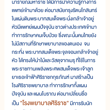
นารายณ์
มหาราช ได้
มี
การ
นำ
ความ
รู้
ทางการ
แพทย์
เข้า
มา
ด้วย ต่อ
มาส
มัย
กรุง
รัตนโกสินทร์
ใน
แผ่น
ดิน
พระ
บาท
สมเด็จ
พระ
นั่ง
เกล้า
เจ้า
อยู่
หัว
มี
แพทย์
แผน
ปัจจุบัน
ชาวต่าง
ประเทศ
เข้า
มา
ทำ
การ
รักษา
คน
เจ็บ
ป่วย ซึ่ง
ขณะ
นั้น
คน
ไทย
ยัง
ไม่
มี
สถาน
ที่
รักษา
พยาบาล
ของ
ตน
เอง จน
กระทั่ง พระ
บาทสมเด็จ
พระ
จุลจอม
เกล้า
เจ้า
อยู่
หัว ได้
ทรง
ให้
นำ
ไม้
และ
วัสดุ
จาก
เมรุ
ที่ใช้ในการ
พระราชทานเพลิงพระศพสมเด็จพระเจ้าลูก
ยาเธอ
เจ้า
ฟ้า
ศิริราช
กกุธภัณฑ์ มาส
ร้าง
เป็น
โรง
ศิริราช
พยาบาล ทำการรักษา
ทั้ง
แผน
ปัจจุบัน และ
แผน
โบราณ ต่อ
มา
เปลี่ยน
ชื่อ
"โรง
พยาบาล
ศิริราช
"
เป็น
มี
การ
รับ
นัก