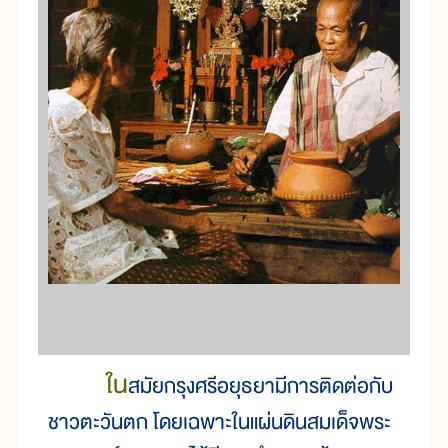
ใน
สมัย
กรุง
ศรี
อยุธยา
มี
การ
ติด
ต่อกับ
ชาว
ตะวัน
ตก โดย
เฉพาะ
ใน
แผ่น
ดิน
สมเด็จ
พระ