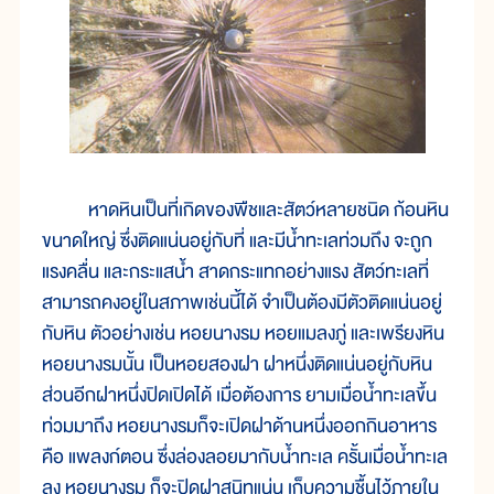
หาดหินเป็นที่เกิดของพืชและสัตว์หลายชนิด ก้อนหิน
ขนาดใหญ่ ซึ่งติดแน่นอยู่กับที่ และมีน้ำทะเลท่วมถึง จะถูก
แรงคลื่น และกระแสน้ำ สาดกระแทกอย่างแรง สัตว์ทะเลที่
สามารถคงอยู่ในสภาพเช่นนี้ได้ จำเป็นต้องมีตัวติดแน่นอยู่
กับหิน ตัวอย่างเช่น หอยนางรม หอยแมลงภู่ และเพรียงหิน
หอยนางรมนั้น เป็นหอยสองฝา ฝาหนึ่งติดแน่นอยู่กับหิน
ส่วนอีกฝาหนึ่งปิดเปิดได้ เมื่อต้องการ ยามเมื่อน้ำทะเลขึ้น
ท่วมมาถึง หอยนางรมก็จะเปิดฝาด้านหนึ่งออกกินอาหาร
คือ แพลงก์ตอน ซึ่งล่องลอยมากับน้ำทะเล ครั้นเมื่อน้ำทะเล
ลง หอยนางรม ก็จะปิดฝาสนิทแน่น เก็บความชื้นไว้ภายใน