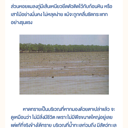
ส่วนหอยแมลงภู่มีเส้นเหนียวยึดตัวติดไว้กับก้อนหิน หรือ
เสาไม้อย่างมั่นคง ไม่หลุดง่าย แม้จะถูกคลื่นซัดกระแทก
อย่างรุนแรง
หาดทรายเป็นบริเวณที่หากมองด้วยตาเปล่าแล้ว จะ
ดูเหมือนว่า ไม่มีสิ่งมีชีวิต เพราะไม่มีพืชขนาดใหญ่อยู่เลย
แต่แท้ที่จริงข้างใต้ทราย บริเวณที่น้ำทะเลท่วมถึง มีสัตว์ทะเล