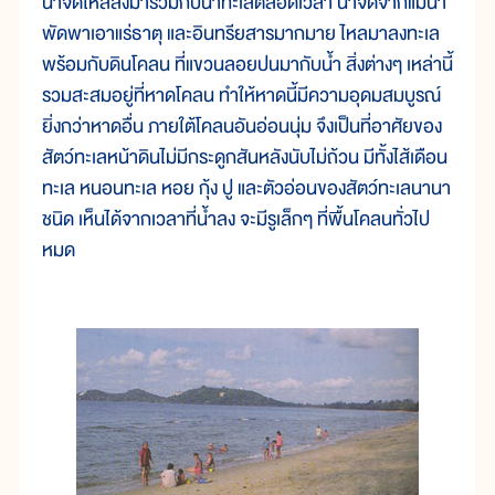
น้ำจืดไหลลงมารวมกับน้ำทะเลตลอดเวลา น้ำจืดจากแม่น้ำ
พัดพาเอาแร่ธาตุ และอินทรียสารมากมาย ไหลมาลงทะเล
พร้อมกับดินโคลน ที่แขวนลอยปนมากับน้ำ สิ่งต่างๆ เหล่านี้
รวมสะสมอยู่ที่หาดโคลน ทำให้หาดนี้มีความอุดมสมบูรณ์
ยิ่งกว่าหาดอื่น ภายใต้โคลนอันอ่อนนุ่ม จึงเป็นที่อาศัยของ
สัตว์ทะเลหน้าดินไม่มีกระดูกสันหลังนับไม่ถ้วน มีทั้งไส้เดือน
ทะเล หนอนทะเล หอย กุ้ง ปู และตัวอ่อนของสัตว์ทะเลนานา
ชนิด เห็นได้จากเวลาที่น้ำลง จะมีรูเล็กๆ ที่พื้นโคลนทั่วไป
หมด