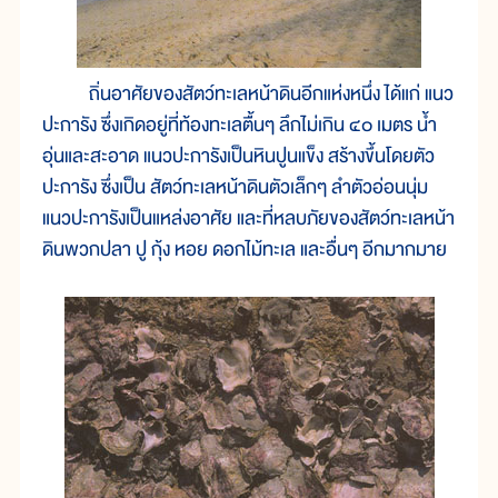
ถิ่นอาศัยของสัตว์ทะเลหน้าดินอีกแห่งหนึ่ง ได้แก่ แนว
ปะการัง ซึ่งเกิดอยู่ที่ท้องทะเลตื้นๆ ลึกไม่เกิน ๔๐ เมตร น้ำ
อุ่นและสะอาด แนวปะการังเป็นหินปูนแข็ง สร้างขึ้นโดยตัว
ปะการัง ซึ่งเป็น สัตว์ทะเลหน้าดินตัวเล็กๆ ลำตัวอ่อนนุ่ม
แนวปะการังเป็นแหล่งอาศัย และที่หลบภัยของสัตว์ทะเลหน้า
ดินพวกปลา ปู กุ้ง หอย ดอกไม้ทะเล และอื่นๆ อีกมากมาย