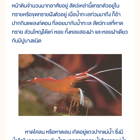
หน้าดินจำนวนมากอาศัยอยู่ สัตว์เหล่านี้แทรกตัวอยู่ใน
ทรายหรือขุดทรายฝังตัวอยู่ เมื่อน้ำทะเลท่วมมาถึง ก็อ้า
ปากกินแพลงก์ตอน ที่ลอยมากับน้ำทะเล สัตว์ทะเลที่หาด
ทราย ส่วนใหญ่ได้แก่ หอย ทั้งหอยสองฝา และหอยฝาเดียว
กับมีปูบางชนิด
หาดโคลน หรือหาดเลน เกิดอยู่แถวปากแม่น้ำ ซึ่งมี