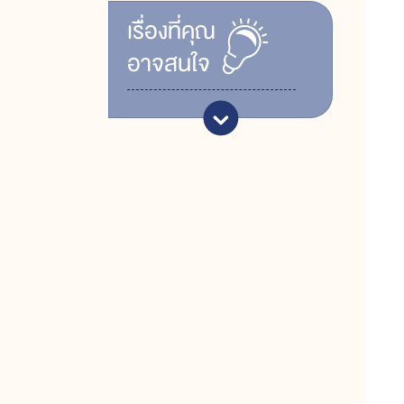
เรื่ิองที่คุณ
อาจสนใจ
พ
ถ
ค