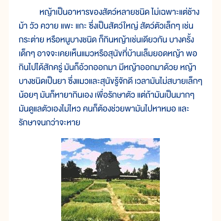
หญ้าเป็นอาหารของสัตว์หลายชนิด ไม่เฉพาะแต่ช้าง
ม้า วัว ควาย แพะ แกะ ซึ่งเป็นสัตว์ใหญ่ สัตว์ตัวเล็กๆ เช่น
กระต่าย หรือหนูบางชนิด ก็กินหญ้าเช่นเดียวกัน บางครั้ง
เด็กๆ อาจจะเคยเห็นแมวหรือสุนัขที่บ้านเล็มยอดหญ้า พอ
กินไปได้สักครู่ มันก็อ้วกออกมา มีหญ้าออกมาด้วย หญ้า
บางชนิดเป็นยา ซึ่งแมวและสุนัขรู้จักดี เวลามันไม่สบายเล็กๆ
น้อยๆ มันก็หายากินเอง เพื่อรักษาตัว แต่ถ้ามันเป็นมากๆ
มันดูแลตัวเองไม่ไหว คนก็ต้องช่วยพามันไปหาหมอ และ
รักษาจนกว่าจะหาย