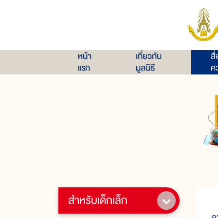
หน้า
เกี่ยวกับ
สื
แรก
มูลนิธิ
คว
สำหรับเด็กเล็ก
ค
อ