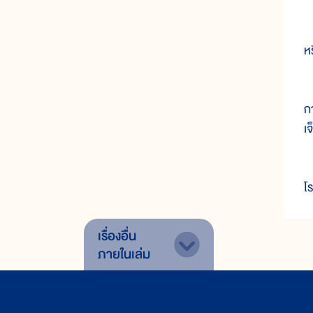
ใ
ห
ก
ก
เ
เ
โ
เรื่องอื่น
ภายในเล่ม