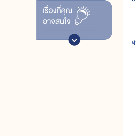
เรื่ิองที่คุณ
ส
อาจสนใจ
ก
ส