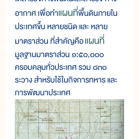
แผนที่
อากาศ เพื่อทำ
พื้นดินภายใน
ประเทศขึ้น หลายชนิด และ หลาย
แผนที่
มาตราส่วน ที่สำคัญคือ
มูลฐานมาตราส่วน ๑:๕๐,๐๐๐
ครอบคลุมทั่วประเทศ รวม ๘๓๐
ระวาง สำหรับใช้ในกิจการทหาร และ
การพัฒนาประเทศ