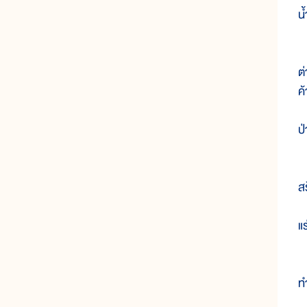
น้
เ
ต
ค
ป่
ใ
สร
แร
เ
ท