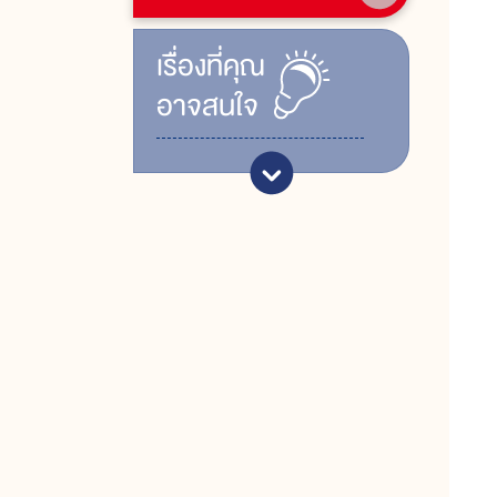
เรื่ิองที่คุณ
อาจสนใจ
ท
ท