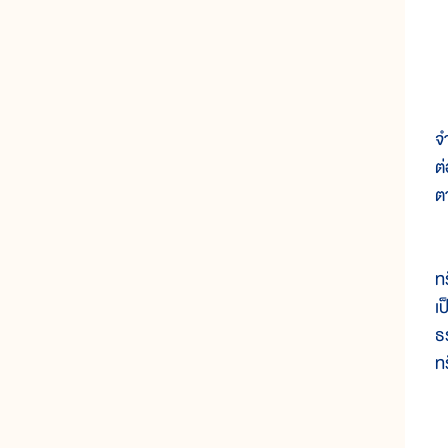
ท
จ
ต
ต
ก
ท
เ
ธ
ท