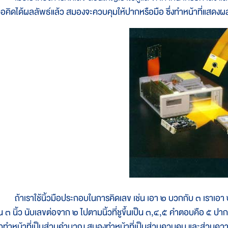
มื่อคิดได้ผลลัพธ์แล้ว สมองจะควบคุมให้ปากหรือมือ ซึ่งทำหน้าที่แส
้าเราใช้นิ้วมือประกอบในการคิดเลข เช่น เอา ๒ บวกกับ ๓ เราเอา ๒ ไว้
ึ้น ๓ นิ้ว นับเลขต่อจาก ๒ ไปตามนิ้วที่ชูขึ้นเป็น ๓,๔,๕ คำตอบคือ ๕ ปา
ิ้วทำหน้าที่เป็นส่วนคำนวณ สมองทำหน้าที่เป็นส่วนควบคุม และส่วนคว