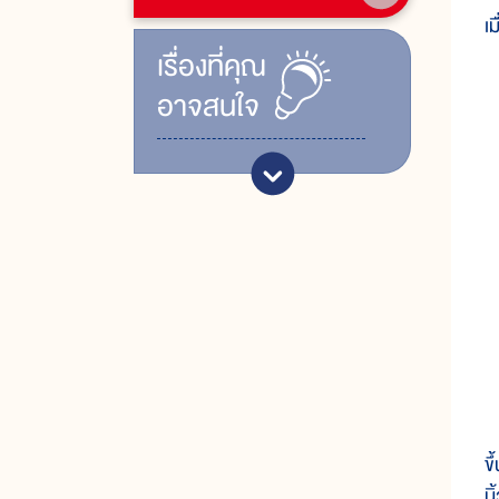
เ
เรื่ิองที่คุณ
อาจสนใจ
ถ
ข
น