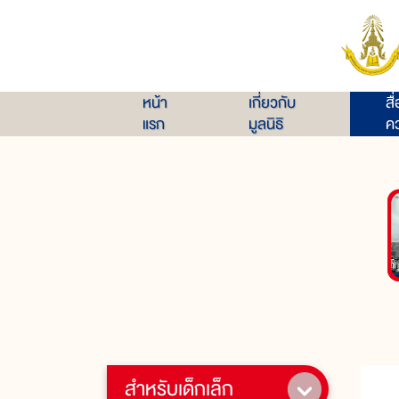
หน้า
เกี่ยวกับ
สื
แรก
มูลนิธิ
คว
สำหรับเด็กเล็ก
เ