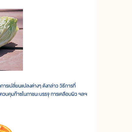
ลี่ยนแปลงต่างๆ ดังกล่าว วิธีการที่
ารควบคุมก๊าซในภาชนะบรรจุ การเคลือบผิว ฯลฯ