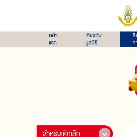
หน้า
เกี่ยวกับ
สื
แรก
มูลนิธิ
คว
สำหรับเด็กเล็ก