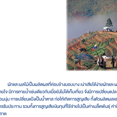
ักและผลไม้เป็นผลิตผลที่ค่อนข้างบอบบาง เน่าเสียได้ง่ายผักและผลไม้ที
ยใจ มีการคายน้ำเช่นเดียวกับเมื่อยังไม่ได้เก็บเกี่ยว จึงมีการเปลี่ยนแป
่อนนุ่ม การเปลี่ยนแป้งเป็นน้ำตาล ก่อให้เกิดการสูญเสีย ทั้งตัวผลิต
รรับประทาน รวมทั้งการสูญเสียเงินทุนที่ใช้จ่ายไปเป็นค่าเมล็ดพันธุ์ ค่า
ลาด