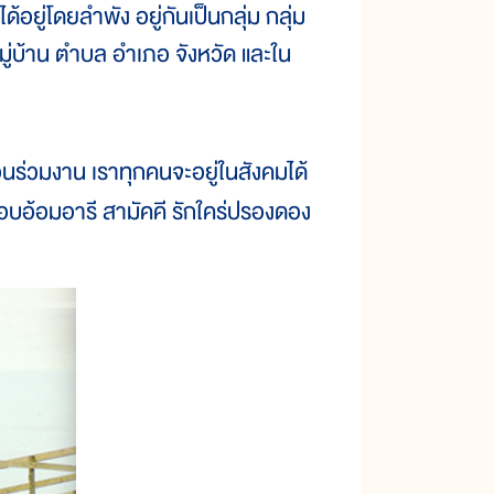
อยู่โดยลำพัง อยู่กันเป็นกลุ่ม กลุ่ม
มู่บ้าน ตำบล อำเภอ จังหวัด และใน
่อนร่วมงาน เราทุกคนจะอยู่ในสังคมได้
ผ่ โอบอ้อมอารี สามัคคี รักใคร่ปรองดอง