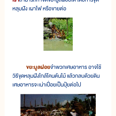
หลุมฝัง เผาไฟ หรือขายต่อ
ขยะมูลฝอย
จำพวกเศษอาหาร อาจใช้
วิธีขุดหลุมฝังใกล้โคนต้นไม้ แล้วกลบด้วยดิน
เศษอาหารจะเน่าเปื่อยเป็นปุ๋ยต่อไป