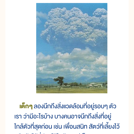
เด็กๆ
ลองนึกถึงสิ่งแวดล้อมที่อยู่รอบๆ ตัว
เรา ว่ามีอะไรบ้าง บางคนอาจนึกถึงสิ่งที่อยู่
ใกล้ตัวที่สุดก่อน เช่น เพื่อนสนิท สัตว์ที่เลี้ยงไว้