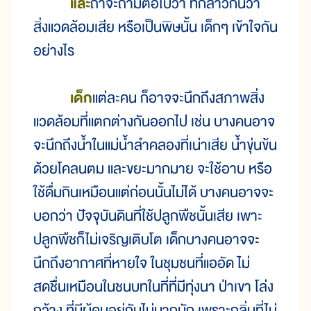
และ
ถ้าจะถามต่อไปว่า ที่กล่าวกันว่า
สิ่งแวดล้อมเสีย หรือเป็นพิษนั้น เด็กๆ เข้าใจกัน
อย่างไร
เด็ก
แต่ละคน ก็อาจจะนึกถึงสภาพสิ่ง
แวดล้อมที่แตกต่างกันออกไป เช่น บางคนอาจ
จะนึกถึงน้ำในแม่น้ำลำคลองที่เน่าเสีย น้ำขุ่นข้น
ด้วยโคลนตม และขยะมากมาย จะใช้อาบ หรือ
ใช้ดื่มกินเหมือนแต่ก่อนนั้นไม่ได้ บางคนอาจจะ
บอกว่า ปัจจุบันดินที่ใช้ปลูกพืชนั้นเสีย เพาะ
ปลูกพืชก็ไม่เจริญเติบโต เด็กบางคนอาจจะ
นึกถึงอากาศที่หายใจ ในชุมชนที่แออัด ไม่
สดชื่นเหมือนในชนบทในที่ที่มีทุ่งนา ป่าเขา โล่ง
กว้าง ที่มีผู้คนอยู่กันไม่มากนัก เพราะกลิ่นที่ไม่