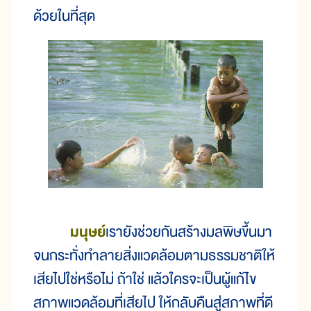
ด้วยในที่สุด
มนุษย์
เรายังช่วยกันสร้างมลพิษขึ้นมา
จนกระทั่งทำลายสิ่งแวดล้อมตามธรรมชาติให้
เสียไปใช่หรือไม่ ถ้าใช่ แล้วใครจะเป็นผู้แก้ไข
สภาพแวดล้อมที่เสียไป ให้กลับคืนสู่สภาพที่ดี