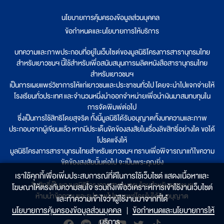
นโยบายการคุ้มครองข้อมูลส่วนบุคคล
|
ข้อกำหนดและนโยบายการให้บริการ
บทความและภาพประกอบที่อยู่ในเว็บไซต์ของมูลนิธิโครงการสารานุกรมไทย
สำหรับเยาวชนฯ นี้ใช้สำหรับเพื่อสนับสนุนการผลิตหนังสือสารานุกรมไทย
สำหรับเยาวชนฯ
เป็นการเผยแพร่วิชาการให้แก่เยาวชนและประชาชนทั่วไป โดยจะนำไปแจกจ่ายให้
โรงเรียนทั่วประเทศ และจำนวนหนึ่งนำออกจำหน่ายเพื่อนำเงินมาสมทบทุนใน
การจัดพิมพ์ต่อไป
ซึ่งเป็นการใช้สิทธิโดยสุจริต ทั้งนี้มูลนิธิได้รับอนุญาตทั้งบทความและภาพ
ประกอบจากผู้เขียนแล้ว หากมีประเด็นขัดข้องสงสัยในเรื่องลิขสิทธิ์อย่างใด ขอได้
โปรดแจ้งให้
มูลนิธิโครงการสารานุกรมไทยสำหรับเยาวชนฯ ทราบเพื่อพิจารณาแก้ไขความ
ขัดข้องสงสัยนั้นต่อไป จะเป็นพระคุณยิ่ง
เราใช้คุกกี้เพื่อเพิ่มประสบการณ์ที่ดีในการใช้เว็บไซต์ แสดงเนื้อหาและ
ลิขสิทธิ์เป็นของมูลนิธิโครงการสารานุกรมไทยสำหรับเยาวชนฯ
โฆษณาให้ตรงกับความสนใจ รวมถึงเพื่อวิเคราะห์การเข้าใช้งานเว็บไซต์
ห้ามนำข้อความและรูปภาพไปเผยแพร่โดยไม่ได้รับอนุญาต
และทำความเข้าใจว่าผู้ใช้งานมาจากที่ใด๋
นโยบายการคุ้มครองข้อมูลส่วนบุคคล
|
ข้อกำหนดและนโยบายการให้
บริการ