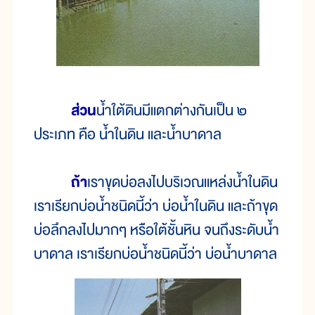
ส่วน
น้ำใต้ดินมีแตกต่างกันเป็น ๒
ประเภท คือ น้ำในดิน และน้ำบาดาล
ถ้า
เราขุดบ่อลงไปบริเวณแหล่งน้ำในดิน
เราเรียกบ่อน้ำชนิดนี้ว่า บ่อน้ำในดิน และถ้าขุด
บ่อลึกลงไปมากๆ หรือใต้ชั้นหิน จนถึงระดับน้ำ
บาดาล เราเรียกบ่อน้ำชนิดนี้ว่า บ่อน้ำบาดาล