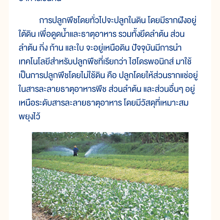
การปลูกพืชโดยทั่วไปจะปลูกในดิน โดยมีรากฝังอยู่
ใต้ดิน เพื่อดูดน้ำและธาตุอาหาร รวมทั้งยึดลำต้น ส่วน
ลำต้น กิ่ง ก้าน และใบ จะอยู่เหนือดิน ปัจจุบันมีการนำ
เทคโนโลยีสำหรับปลูกพืชที่เรียกว่า ไฮโดรพอนิกส์ มาใช้
เป็นการปลูกพืชโดยไม่ใช้ดิน คือ ปลูกโดยให้ส่วนรากแช่อยู่
ในสารละลายธาตุอาหารพืช ส่วนลำต้น และส่วนอื่นๆ อยู่
เหนือระดับสารละลายธาตุอาหาร โดยมีวัสดุที่เหมาะสม
พยุงไว้