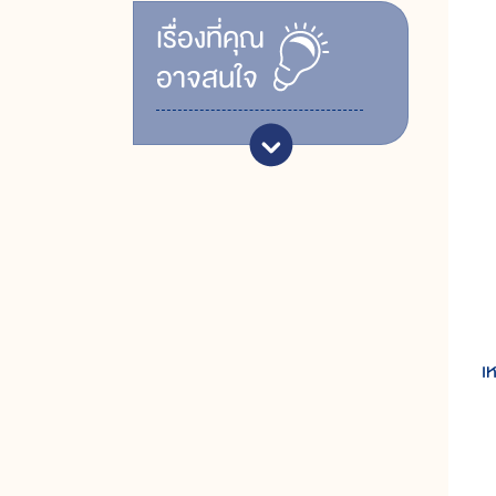
เรื่ิองที่คุณ
อาจสนใจ
เ
เห