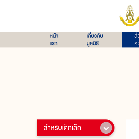
หน้า
เกี่ยวกับ
สื
แรก
มูลนิธิ
คว
สำหรับเด็กเล็ก