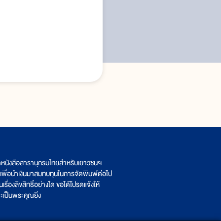
พิการ พ.ศ. ๒๕๓๔
ิตหนังสือสารานุกรมไทยสำหรับเยาวชนฯ
เพื่อนำเงินมาสมทบทุนในการจัดพิมพ์ต่อไป
รื่องลิขสิทธิ์อย่างใด ขอได้โปรดแจ้งให้
เป็นพระคุณยิ่ง