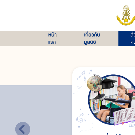
หน้า
เกี่ยวกับ
สื
แรก
มูลนิธิ
คว
หน่วยงานที่เกี่ยวข้อง
บทสรุป
ร
แนวทางในการปฏิบัติของประชาชนทั่วไปต่อบุคคลพิ
าพคน