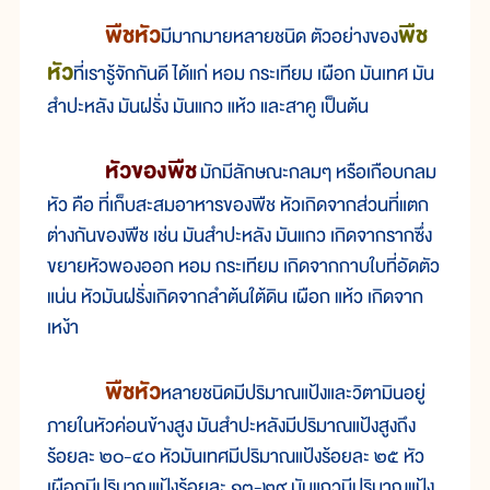
พืชหัว
พืช
มีมากมายหลายชนิด ตัวอย่างของ
หัว
ที่เรารู้จักกันดี ได้แก่ หอม กระเทียม เผือก มันเทศ มัน
สำปะหลัง มันฝรั่ง มันแกว แห้ว และสาคู เป็นต้น
หัวของพืช
มักมีลักษณะกลมๆ หรือเกือบกลม
หัว คือ ที่เก็บสะสมอาหารของพืช หัวเกิดจากส่วนที่แตก
ต่างกันของพืช เช่น มันสำปะหลัง มันแกว เกิดจากรากซึ่ง
ขยายหัวพองออก หอม กระเทียม เกิดจากกาบใบที่อัดตัว
แน่น หัวมันฝรั่งเกิดจากลำต้นใต้ดิน เผือก แห้ว เกิดจาก
เหง้า
พืชหัว
หลายชนิดมีปริมาณแป้งและวิตามินอยู่
ภายในหัวค่อนข้างสูง มันสำปะหลังมีปริมาณแป้งสูงถึง
ร้อยละ ๒๐-๔๐ หัวมันเทศมีปริมาณแป้งร้อยละ ๒๕ หัว
เผือกมีปริมาณแป้งร้อยละ ๑๓-๒๙ มันแกวมีปริมาณแป้ง