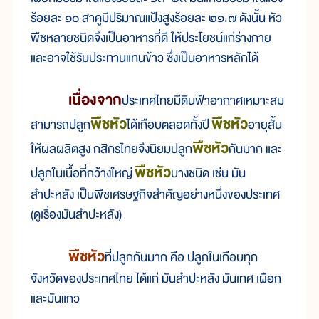
ร้อยละ ๑๐ สาคูมีปริมาณแป้งสูงร้อยละ ๒๑.๗ ดังนั้น หัว
พืชหลายชนิดจึงเป็นอาหารที่ดี ให้ประโยชน์แก่ร่างกาย
และอาจใช้รับประทานแทนข้าว ซึ่งเป็นอาหารหลักได้
เนื่องจาก
ประเทศไทยมีดินฟ้าอากาศเหมาะสม
พืชหัว
พืชหัว
สามารถปลูก
ได้เกือบตลอดทั้งปี
อายุสั้น
พืชหัว
ให้ผลผลิตสูง กสิกรไทยจึงนิยมปลูก
กันมาก และ
พืชหัว
ปลูกในเนื้อที่กว้างใหญ่
บางชนิด เช่น มัน
สำปะหลัง เป็นพืชเศรษฐกิจสำคัญอย่างหนึ่งของประเทศ
(ดูเรื่องมันสำปะหลัง)
พืชหัว
ที่ปลูกกันมาก คือ ปลูกในเกือบทุก
จังหวัดของประเทศไทย ได้แก่ มันสำปะหลัง มันเทศ เผือก
และมันแกว