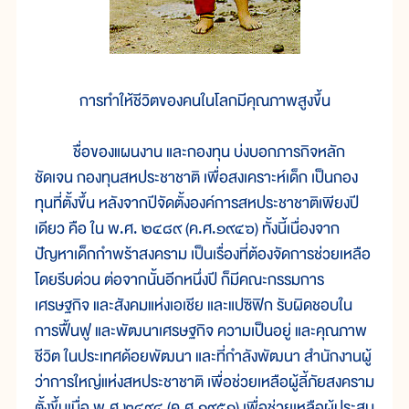
การทำให้ชีวิตของคนในโลกมีคุณภาพสูงขึ้น
ชื่อของแผนงาน และกองทุน บ่งบอกภารกิจหลัก
ชัดเจน กองทุนสหประชาชาติ เพื่อสงเคราะห์เด็ก เป็นกอง
ทุนที่ตั้งขึ้น หลังจากปีจัดตั้งองค์การสหประชาชาติเพียงปี
เดียว คือ ใน พ.ศ. ๒๔๘๙ (ค.ศ.๑๙๔๖) ทั้งนี้เนื่องจาก
ปัญหาเด็กกำพร้าสงคราม เป็นเรื่องที่ต้องจัดการช่วยเหลือ
โดยรีบด่วน ต่อจากนั้นอีกหนึ่งปี ก็มีคณะกรรมการ
เศรษฐกิจ และสังคมแห่งเอเชีย และแปซิฟิก รับผิดชอบใน
การฟื้นฟู และพัฒนาเศรษฐกิจ ความเป็นอยู่ และคุณภาพ
ชีวิต ในประเทศด้อยพัฒนา และที่กำลังพัฒนา สำนักงานผู้
ว่าการใหญ่แห่งสหประชาชาติ เพื่อช่วยเหลือผู้ลี้ภัยสงคราม
ตั้งขึ้นเมื่อ พ.ศ.๒๔๙๔ (ค.ศ.๑๙๕๑) เพื่อช่วยเหลือผู้ประสบ