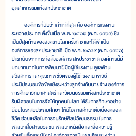
อุตสาหกรรมแห่งสหประชาชาติ
องค์การที่นับว่าเก่าแก่ที่สุด คือ องค์การแรงงาน
ระหว่างประเทศ ตั้งขึ้นเมื่อ พ.ศ. ๒๔๖๒ (ค.ศ. ๑๙๑๙) ซึ่ง
เป็นปีสุดท้ายของสงครามโลกครั้งที่ ๑ และได้เข้าเป็น
องค์การของสหประชาชาติ เมื่อ พ.ศ. ๒๔๘๙ (ค.ศ. ๑๙๔๖)
ปีแรกนับจากการก่อตั้งองค์การ สหประชาชาติ องค์การนี้มี
บทบาทมากในการพัฒนาฝีมือผู้ใช้แรงงาน ดูแลด้าน
สวัสดิการ และคุณภาพชีวิตของผู้ใช้แรงงาน หาวิธี
ประนีประนอมข้อขัดแย้งระหว่างลูกจ้างกับนายจ้าง องค์การ
การศึกษาวิทยาศาสตร์ และวัฒนธรรมแห่งสหประชาชาติ
รับผิดชอบในการจัดให้ทุกคนในโลก ได้รับการศึกษาอย่าง
น้อยในระดับประถมศึกษา ให้มีโอกาสศึกษาต่อเนื่องตลอด
ชีวิต ช่วยเหลือในการอนุรักษ์ศิลปวัฒนธรรม ในการ
พัฒนาสื่อสารมวลชน พัฒนาหนังสือ และสื่อความรู้
สำหรับเด็กและผู้ใหญ่ องค์การการบินพลเรือนระหว่าง