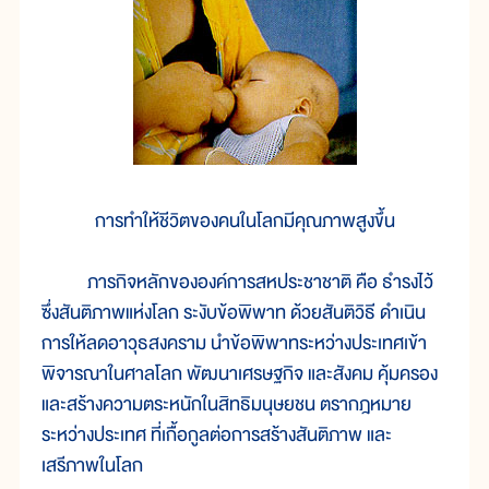
การทำให้ชีวิตของคนในโลกมีคุณภาพสูงขึ้น
ภารกิจหลักขององค์การสหประชาชาติ คือ ธำรงไว้
ซึ่งสันติภาพแห่งโลก ระงับข้อพิพาท ด้วยสันติวิธี ดำเนิน
การให้ลดอาวุธสงคราม นำข้อพิพาทระหว่างประเทศเข้า
พิจารณาในศาลโลก พัฒนาเศรษฐกิจ และสังคม คุ้มครอง
และสร้างความตระหนักในสิทธิมนุษยชน ตรากฎหมาย
ระหว่างประเทศ ที่เกื้อกูลต่อการสร้างสันติภาพ และ
เสรีภาพในโลก