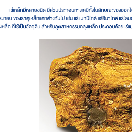
ร่เหล็กมีหลายชนิด มีส่วนประกอบทางเคมีทั้งในลักษณะของออกไซด
ระกอบ ของธาตุเหล็กแตกต่างกันไป เช่น แร่แมกนีไทต์ แร่ฮีมาไทต์ แร่ไลมอไ
ร่เหล็ก ที่ใช้เป็นวัตถุดิบ สำหรับอุตสาหกรรมถลุงเหล็ก ประกอบด้วยแร่แมก