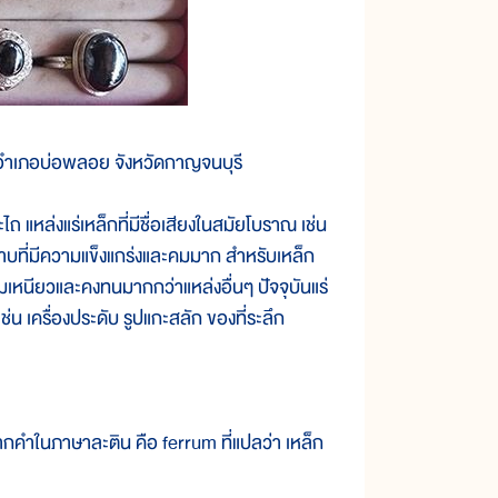
ึม อำเภอบ่อพลอย จังหวัดกาญจนบุรี
ล่งแร่เหล็กที่มีชื่อเสียงในสมัยโบราณ เช่น
ละดาบที่มีความแข็งแกร่งและคมมาก สำหรับเหล็ก
วามเหนียวและคงทนมากกว่าแหล่งอื่นๆ ปัจจุบันแร่
น เครื่องประดับ รูปแกะสลัก ของที่ระลึก
กคำในภาษาละติน คือ ferrum ที่แปลว่า เหล็ก