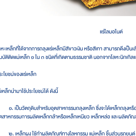
แร่ไลมอไนต์
หะเหล็กที่ได้จากการถลุงแร่เหล็กมีสีขาวเงิน หรือสีเทา สามารถดึงเป็นเส้
มบัติติดแม่เหล็ก ๑ ใน ๓ ชนิดที่เกิดตามธรรมชาติ นอกจากโลหะนิกเกิล
ระโยชน์ของแร่เหล็ก
่เหล็กนำมาใช้ประโยชน์ได้ ดังนี้
. เป็นวัตถุดิบสำหรับอุตสาหกรรมถลุงเหล็ก ซึ่งจะได้เหล็กถลุงหรือเหล
ุตสาหกรรมการผลิตเหล็กกล้าหรือเหล็กเหนียว เหล็กหล่อ และผลิตภัณฑ
. เหล็กผง ใช้ทำผลิตภัณฑ์ทางโลหกรรม แม่เหล็ก ชิ้นส่วนรถยนต์ สารเ