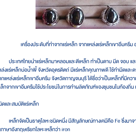
เครื่องประดับที่ทำจากแร่เหล็ก จากแหล่งแร่เหล็กเขาอึมคร
ระเทศไทยนำแร่เหล็กมาหลอมและตีเหล็ก ทำเป็นดาบ มีด จอบ และไถ แห
หล่งแร่เหล็กบ่อน้ำพี้ จังหวัดอุตรดิตถ์ มีแร่เหล็กคุณภาพดี ใช้ทำมีดแ
ากแหล่งแร่เหล็กเขาอึมครึม จังหวัดกาญจนบุรี ได้ชื่อว่าเป็นเหล็กที่มีค
หล็กจากเขาอึมครึมใช้ประโยชน์ในการทำผลิตภัณฑ์ของชุมชนในท้องถิ่น เช่
นิดและสมบัติแร่เหล็ก
หล็กจัดเป็นธาตุโลหะชนิดหนึ่ง มีสัญลักษณ์ทางเคมีคือ Fe ซึ่งมาจา
นภาษาอังกฤษเรียกโลหะเหล็กว่า iron