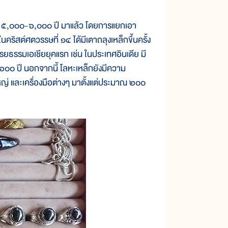
าณ ๕,๐๐๐-๖,๐๐๐ ปี มาแล้ว โดยการแยกเอา
ริสต์ศตวรรษที่ ๑๔ ได้มีเตาถลุงเหล็กขึ้นครั้ง
ารยธรรมเอเชียยุคแรก เช่น ในประเทศอินเดีย มี
๖๐๐ ปี นอกจากนี้ โลหะเหล็กยังมีความ
ใหญ่ และเครื่องมือต่างๆ มาตั้งแต่ประมาณ ๒๐๐