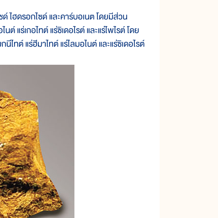
์ ไฮดรอกไซด์ และคาร์บอเนต โดยมีส่วน
นต์ แร่เกอไทต์ แร่ซิเดอไรต์ และแร่ไพไรต์ โดย
นีไทต์ แร่ฮีมาไทต์ แร่ไลมอไนต์ และแร่ซิเดอไรต์