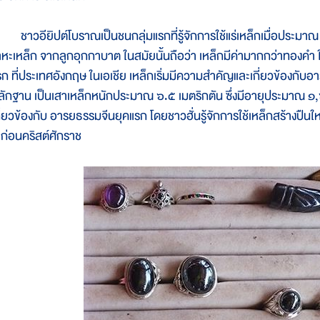
าวอียิปต์โบราณเป็นชนกลุ่มแรกที่รู้จักการใช้แร่เหล็กเมื่อประม
ลหะเหล็ก จากลูกอุกกาบาต ในสมัยนั้นถือว่า เหล็กมีค่ามากกว่าทองคำ ในค
รก ที่ประเทศอังกฤษ ในเอเชีย เหล็กเริ่มมีความสำคัญและเกี่ยวข้องกับอ
ลักฐาน เป็นเสาเหล็กหนักประมาณ ๖.๕ เมตริกตัน ซึ่งมีอายุประมาณ ๑,
กี่ยวข้องกับ อารยธรรมจีนยุคแรก โดยชาวฮั่นรู้จักการใช้เหล็กสร้างปืน
ี ก่อนคริสต์ศักราช