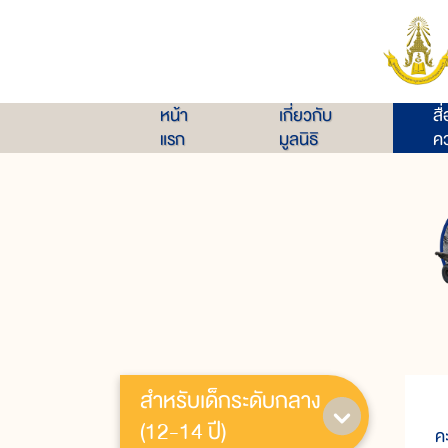
หน้า
เกี่ยวกับ
สื
แรก
มูลนิธิ
คว
สำหรับเด็กระดับกลาง
แ
(12-14 ปี)
ค