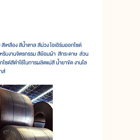
ีเหลือง สีน้ำตาล สีม่วง ไอเอิร์นออกไซด์
สำหรับงานจิตรกรรม สีย้อมผ้า สีกระดาษ ส่วน
ไซด์สีดำใช้ในการผลิตแม่สี น้ำยาขัด งานโล
กส์