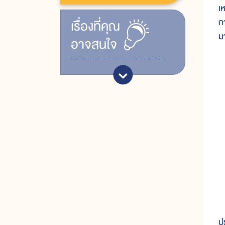
เ
ก
เรื่ิองที่คุณ
ม
อาจสนใจ
ปร