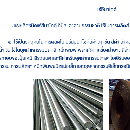
แร่ฮีมาไทด์
. แร่เหล็กชนิดแร่ฮีมาไทต์ ที่มีสีแดงตามธรรมชาติ ใช้ในการผลิตสี
. ใช้เป็นวัตถุดิบในการผลิตไอเอิร์นออกไซด์สีต่างๆ เช่น สีดำ สีแดง ส
ีน้ำเงิน ใช้ในอุตสาหกรรมผลิตสี หมึกพิมพ์ พลาสติก เครื่องสำอาง สี
ระกอบของปุ๋ยเคมี สีรถยนต์ และสีสำหรับอุตสาหกรรมต่างๆ ไอเอิร์นออก
กรรม การผลิตยา หมึกพิมพ์ชนิดแม่เหล็ก และอุตสาหกรรมอิเล็กทรอนิ