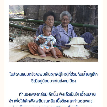
ในสังคมชนบทยังคงพบเห็นญาติผู้ใหญ่ที่ช่วยกันเลี้ยงดูเด็ก
ซึ่งมีอยู่น้อยมากในสังคมเมือง
ทำนองเพลงกล่อมเด็กนั้น ฟังแล้วเย็นใจ เอื้อนเสียง
ช้า เพื่อให้เด็กฟังเพลินจนหลับ เนื้อร้องและทำนองเพลง