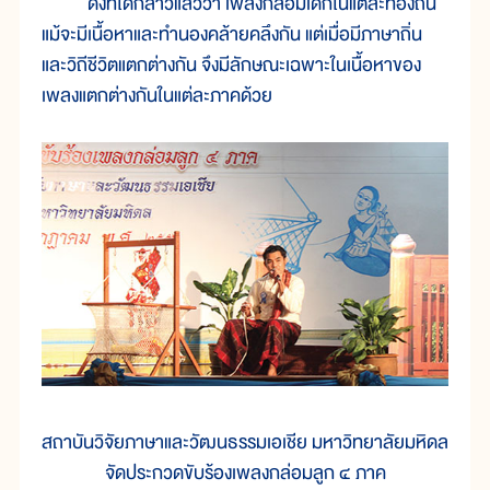
ดังที่ได้กล่าวแล้วว่า เพลงกล่อมเด็กในแต่ละท้องถิ่น
แม้จะมีเนื้อหาและทำนองคล้ายคลึงกัน แต่เมื่อมีภาษาถิ่น
และวิถีชีวิตแตกต่างกัน จึงมีลักษณะเฉพาะในเนื้อหาของ
เพลงแตกต่างกันในแต่ละภาคด้วย
สถาบันวิจัยภาษาและวัฒนธรรมเอเชีย มหาวิทยาลัยมหิดล
จัดประกวดขับร้องเพลงกล่อมลูก ๔ ภาค