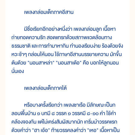
เพลงกล่อมเด็กภาคอีสาน
มีชื่อเรียกอีกอย่างหนึ่งว่า เพลงกล่อมลูก เนื้อหา
ถ่ายทอดความรัก สอดแทรกด้วยสภาพแวดล้อมทาง
ธรรมชาติ และการทำมาหากิน ทำนองเรียบง่าย ร้องด้วยจัง
หวะช้าๆ กล่อมให้นอน ใช้ภาษาอีสานบรรยายความ มักขึ้น
ต้นด้วย "นอนสาหล่า" "นอนสาเด้อ" คือ บอกให้ลูกนอน
นั่นเอง
เพลงกล่อมเด็กภาคใต้
หรือบางครั้งเรียกว่า เพลงชาเรือ มีลักษณะเป็นก
ลอนพื้นบ้าน ๑ บทมี ๘ วรรค ๑ วรรคมี ๘-๑๐ คำ ใช้คำ
คล้องจองกัน แต่ไม่เคร่งสัมผัสมากนัก เกริ่นนำวรรคแรก
ด้วยคำว่า "ฮา เอ้อ" ท้ายวรรคลงคำว่า "เหอ" เนื้อหาเป็น