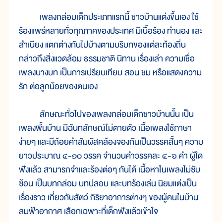
เพลงกล่อมเด็กประเภทแรกนี้ ชาวบ้านแต่งขึ้นเอง ใช้
ร้องแพร่หลายทั่วทุกภาคของประเทศ มีเนื้อร้อง ทำนอง และ
สำเนียง แตกต่างกันไปบ้างตามบริบทของแต่ละท้องถิ่น
กล่าวถึงสิ่งแวดล้อม ธรรมชาติ นิทาน เรื่องเล่า ความเชื่อ
เพลงบางบท เป็นการเปรียบเทียบ สอน ชม หรือแสดงความ
รัก ต่อลูกน้อยของตนเอง
ลักษณะทั่วไปของเพลงกล่อมเด็กชาวบ้านนั้น เป็น
เพลงพื้นบ้าน มีฉันทลักษณ์ไม่ตายตัว เนื้อเพลงใช้ภาษา
ง่ายๆ และมีถ้อยคำสัมผัสคล้องจองกันเป็นวรรคสั้นๆ ความ
ยาวประมาณ ๔-๑๐ วรรค จำนวนคำวรรคละ ๔-๖ คำ ผู้ใด
ฟังแล้ว สามารถจำและร้องต่อๆ กันได้ เนื้อหาในเพลงไม่ซับ
ซ้อน เป็นบทกล่อม บทปลอบ และบทร้องเล่น นิยมแต่งเป็น
เรื่องราว เกี่ยวกับสัตว์ กิริยาอาการต่างๆ ของผู้คนในบ้าน
ลมฟ้าอากาศ เลือกเฉพาะที่เด็กฟังแล้วเข้าใจ