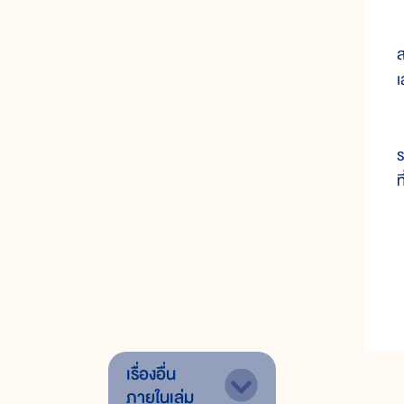
เ
ส
เ
ใ
ร
ท
เรื่องอื่น
ภายในเล่ม