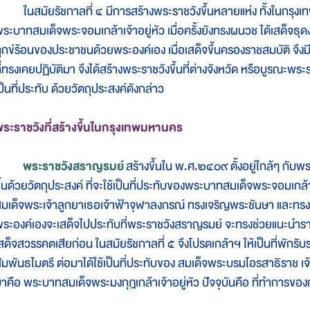
นสมัยรัชกาลที่ ๔ มีการสร้างพระราชวังขึ้นหลายแห่ง ทั้งในกรุงเทพม
ระบาทสมเด็จพระจอมเกล้าเจ้าอยู่หัว เมื่อครั้งยังทรงผนวช ได้เสด็จธุด
ุกข์ร้อนของประชาชนด้วยพระองค์เอง เมื่อเสด็จขึ้นครองราชสมบัติ จึงม
ี่ทรงเคยปฏิบัติมา จึงได้สร้างพระราชวังขึ้นที่ต่างจังหวัด หรือบูรณะพระราช
ป็นที่ประทับ ด้วยวัตถุประสงค์ดังกล่าว
ระราชวังที่สร้างขึ้นในกรุงเทพมหานคร
พระราชวังสราญรมย์
สร้างขึ้นใน พ.ศ.๒๔๐๙ ตั้งอยู่ใกล้ๆ กั
ึ้นด้วยวัตถุประสงค์ ที่จะใช้เป็นที่ประทับของพระบาทสมเด็จพระจอมเกล้าเ
มเด็จพระเจ้าลูกยาเธอเจ้าฟ้าจุฬาลงกรณ์ ทรงเจริญพระชันษา และทร
ระองค์เองจะเสด็จไปประทับที่พระราชวังสราญรมย์ จะทรงช่วยแนะนำร
สด็จสวรรคตเสียก่อน ในสมัยรัชกาลที่ ๕ จึงโปรดเกล้าฯ ให้เป็นที่พักรับ
ัมพันธไมตรี ต่อมาได้ใช้เป็นที่ประทับของ สมเด็จพระบรมโอรสาธิราช เจ
าคือ พระบาทสมเด็จพระมงกุฎเกล้าเจ้าอยู่หัว ปัจจุบันคือ ที่ทำการข