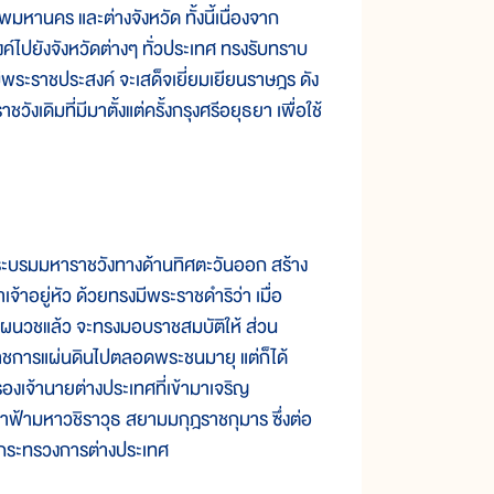
หานคร และต่างจังหวัด ทั้งนี้เนื่องจาก
งค์ไปยังจังหวัดต่างๆ ทั่วประเทศ ทรงรับทราบ
ีพระราชประสงค์ จะเสด็จเยี่ยมเยียนราษฎร ดัง
วังเดิมที่มีมาตั้งแต่ครั้งกรุงศรีอยุธยา เพื่อใช้
บพระบรมมหาราชวังทางด้านทิศตะวันออก สร้าง
จ้าอยู่หัว ด้วยทรงมีพระราชดำริว่า เมื่อ
งผนวชแล้ว จะทรงมอบราชสมบัติให้ ส่วน
าชการแผ่นดินไปตลอดพระชนมายุ แต่ก็ได้
รองเจ้านายต่างประเทศที่เข้ามาเจริญ
้าฟ้ามหาวชิราวุธ สยามมกุฎราชกุมาร ซึ่งต่อ
องกระทรวงการต่างประเทศ