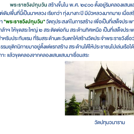
พระราชวังปทุมวัน
สร้างขึ้นใน พ.ศ. ๒๔๐๐ ตั้งอยู่ริมคลองแส
ต่เดิมพื้นที่นี้เป็นนาหลวง เรียกว่า ทุ่งบางกะปิ มีบัวหลวงมากมาย เมื
่า
"พระราชวังปทุมวัน"
วัตถุประสงค์ในการสร้าง เพื่อเป็นที่เสด็จประ
กล้าฯ ให้ขุดสระใหญ่ ๒ สระติดต่อกัน สระด้านทิศเหนือ เป็นที่เสด็จประพา
ำหรับประทับแรม ที่ริมสระด้านตะวันตกให้สร้างวัดประจำพระราชวังชื่
รรมยุติกนิกายมาอยู่ตั้งแต่แรกสร้าง สระด้านใต้ให้ประชาชนไปเล่นเรือไ
กาะ แล้วขุดคลองจากคลองแสนแสบมาเชื่อมสระ
วัดปทุมวนาราม