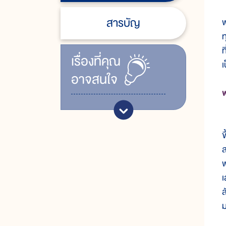
ใ
สารบัญ
พ
ท
ท
เรื่ิองที่คุณ
เ
อาจสนใจ
พ
ข
ส
พ
เ
ส
ม