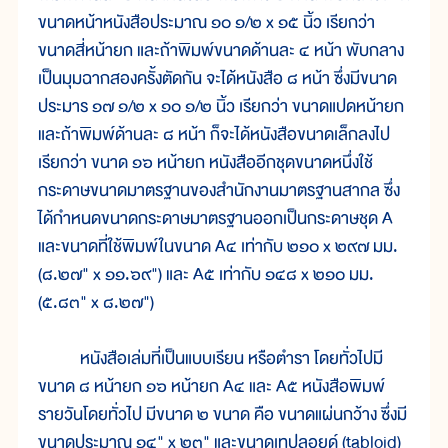
ขนาดหน้าหนังสือประมาณ ๑๐ ๑/๒ x ๑๕ นิ้ว เรียกว่า
ขนาดสี่หน้ายก และถ้าพิมพ์ขนาดด้านละ ๔ หน้า พับกลาง
เป็นมุมฉากสองครั้งตัดกัน จะได้หนังสือ ๘ หน้า ซึ่งมีขนาด
ประมาร ๑๗ ๑/๒ x ๑๐ ๑/๒ นิ้ว เรียกว่า ขนาดแปดหน้ายก
และถ้าพิมพ์ด้านละ ๘ หน้า ก็จะได้หนังสือขนาดเล็กลงไป
เรียกว่า ขนาด ๑๖ หน้ายก หนังสืออีกชุดขนาดหนึ่งใช้
กระดาษขนาดมาตรฐานของสำนักงานมาตรฐานสากล ซึ่ง
ได้กำหนดขนาดกระดาษมาตรฐานออกเป็นกระดาษชุด A
และขนาดที่ใช้พิมพ์ในขนาด A๔ เท่ากับ ๒๑๐ x ๒๙๗ มม.
(๘.๒๗" x ๑๑.๖๙") และ A๕ เท่ากับ ๑๔๘ x ๒๑๐ มม.
(๕.๘๓" x ๘.๒๗")
หนังสือเล่มที่เป็นแบบเรียน หรือตำรา โดยทั่วไปมี
ขนาด ๘ หน้ายก ๑๖ หน้ายก A๔ และ A๕ หนังสือพิมพ์
รายวันโดยทั่วไป มีขนาด ๒ ขนาด คือ ขนาดแผ่นกว้าง ซึ่งมี
ขนาดประมาณ ๑๔" x ๒๓" และขนาดเทปลอยด์ (tabloid)