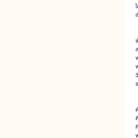
ไ
เ
เ
ช
ส
พ
พ
ว
ร
ใ
ต
ศ
พ