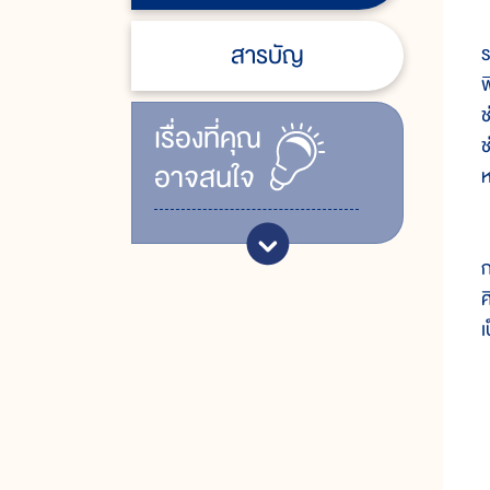
ว
สารบัญ
ร
พ
ช
เรื่ิองที่คุณ
ช
อาจสนใจ
ห
ส
ก
ศ
เ