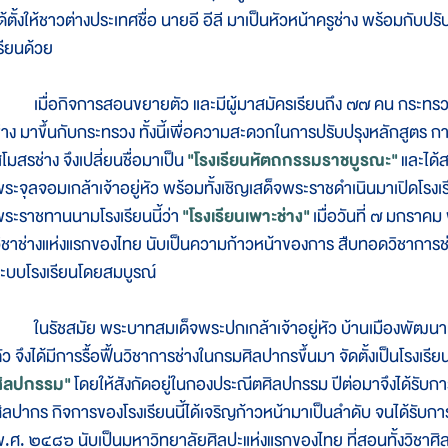
ด้ตั้งให้ชาวต่างประเทศชื่อ นายอี อีลี มาเป็นหัวหน้าครูช่าง พร้อมกับปรั
รียนด้วย
มื่อกิจการสอนขยายตัว และมีผู้มาสมัครเรียนถึง ๗๗ คน กระทรวง
่าง มาขึ้นกับกระทรวง ทั้งนี้เพื่อความสะดวกในการปรับปรุงหลักสูตร ก
โมสรช่าง จึงเปลี่ยนชื่อมาเป็น
"โรงเรียนหัตถกรรมราชบูรณะ"
และได้ส
ระจุลจอมเกล้าเจ้าอยู่หัว พร้อมทั้งเชิญเสด็จพระราชดำเนินมาเปิดโรงเร
ระราชทานนามโรงเรียนนี้ว่า
"โรงเรียนเพาะช่าง"
เมื่อวันที่ ๗ มกราคม
ิชาช่างแห่งแรกของไทย นับเป็นความก้าวหน้าของการ สืบทอดวิชาการช่
ะบบโรงเรียนโดยสมบูรณ์
นรัชสมัย พระบาทสมเด็จพระปกเกล้าเจ้าอยู่หัว บ้านเมืองพัฒนามาก
ัว จึงได้มีการรื้อฟื้นวิชาการช่างในกรมศิลปากรขึ้นมา จัดตั้งเป็นโรงเ
ศิลปกรรม"
โดยให้สังกัดอยู่ในกองประณีตศิลปกรรม ปีต่อมาจึงได้รับ
ิลปากร กิจการของโรงเรียนนี้ได้เจริญก้าวหน้ามาเป็นลำดับ จนได้รับ
.ศ. ๒๔๘๖ นับเป็นมหาวิทยาลัยศิลปะแห่งแรกของไทย ที่สอนทั้งวิชา