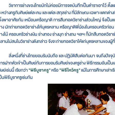
ิชาการช่างของไทยมักไม่ค่อยมีการจดบันทึกเป็นตำราเอาไว้ ตั้ง
ะหว่างครูกับศิษย์แต่ละคน และแต่ละสกุลช่าง ที่มีลักษณะเฉพาะแตกต่
ึ่งพาอาศัยกัน เหมือนเครือญาติ การสืบทอดวิชาช่างส่วนใหญ่ จึงเป็น
่าง มักถ่ายทอดวิชาช่างให้บุตรหลาน หรือญาติพี่น้องในครอบครัวก่อน เช
่างไม้ ครอบครัวช่างเงิน ช่างทอง ช่างมุก ช่างถม ฯลฯ ก็มักสืบทอดวิช
ลานไม่สนในวิชาช่างดังกล่าว จึงจะถ่ายทอดวิชาให้แก่บุตรหลานของผู้ท
ิ่งหนึ่งที่ช่างไทยยอมรับนับถือ และปฏิบัติสืบต่อกันมา จนถึงปัจจุบ
ารฝากตัวเข้าเป็นศิษย์กับการยอมรับศิษย์ของครูช่าง พิธีกรรมอันเป็น
ิษย์เช่นนี้ เรียกว่า
"พิธีบูชาครู"
หรือ
"พิธีไหว้ครู"
แม้ในการศึกษาเล่าเรีย
ป็นพิธีบูชาครูเช่นกัน