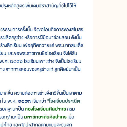
บปรุงหลักสูตรเพิ่มเติมวิชาสามัญทั่วไปไว้ให้
ธรรมการครั้งนั้น จึงขอโอนกิจการของสโมสร
ารผลิตครูช่าง หรือการฝีมือมาช่วยสอน ดังนั้น
ร้างตึกเรียน เพื่ออุทิศถวายแด่ พระบาทสมเด็จ
ียน และขอพระราชทานชื่อโรงเรียน จึงได้รับ
 พ.ศ. ๒๔๕๖ โรงเรียนเพาะช่าง จึงเป็นโรงเรียน
าง จากการสอนของครูช่างแก่ ลูกศิษย์มาเป็น
ขึ้น ความต้องการช่างจึงทวีขึ้นเป็นเงาตาม
รียน ใน พ.ศ. ๒๔๗๗ เรียกว่า
"โรงเรียนประณีต
การยกฐานะเป็น
กองโรงเรียนศิลปากร
กรม
การยกฐานะเป็น
มหาวิทยาลัยศิลปากร
เมื่อ
ศิลปะไทย และศิลปะสากลตามแบบตะวันตก