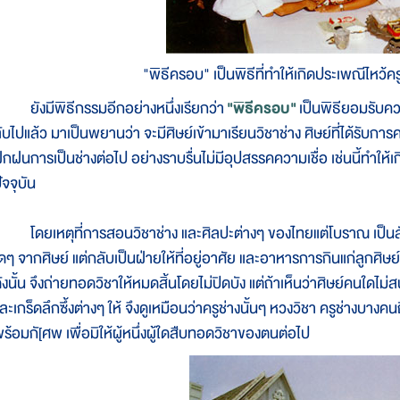
"พิธีครอบ" เป็นพิธีที่ทำให้เกิดประเพณีไหว้คร
ังมีพิธีกรรมอีกอย่างหนึ่งเรียกว่า
"พิธีครอบ"
เป็นพิธียอมรับความ
ับไปแล้ว มาเป็นพยานว่า จะมีศิษย์เข้ามาเรียนวิชาช่าง ศิษย์ที่ได้รับก
ึกฝนการเป็นช่างต่อไป อย่างราบรื่นไม่มีอุปสรรคความเชื่อ เช่นนี้ทำให้
ัจจุบัน
ดยเหตุที่การสอนวิชาช่าง และศิลปะต่างๆ ของไทยแต่โบราณ เป็นลัก
ดๆ จากศิษย์ แต่กลับเป็นฝ่ายให้ที่อยู่อาศัย และอาหารการกินแก่ลูกศิษ
ังนั้น จึงถ่ายทอดวิชาให้หมดสิ้นโดยไม่ปิดบัง แต่ถ้าเห็นว่าศิษย์คนใดไม่
ละเกร็ดลึกซึ้งต่างๆ ให้ จึงดูเหมือนว่าครูช่างนั้นๆ หวงวิชา ครูช่างบาง
ร้อมกั[ศพ เพื่อมิให้ผู้หนึ่งผู้ใดสืบทอดวิชาของตนต่อไป