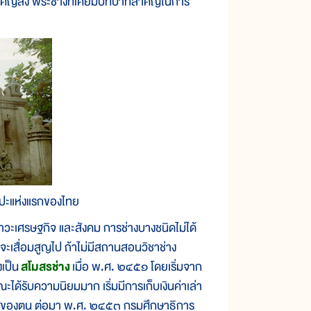
ำคัญลง พระช่างที่เคยมีบทบาทสำคัญในการ
ลปะแห่งแรกของไทย
เศรษฐกิจ และสังคม การช่างบางชนิดไม่ได้
ะเสื่อมสูญไป ถ้าไม่มีสถานสอนวิชาช่าง
งเป็น
สโมสรช่าง
เมื่อ พ.ศ. ๒๔๕๑ โดยเริ่มจาก
ณะได้รับความนิยมมาก เริ่มมีการเก็บเงินค่าเล่า
ถนัดของตน ต่อมา พ.ศ. ๒๔๕๓ กรมศึกษาธิการ