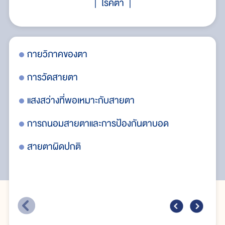
โรคตา
กายวิภาคของตา
แว
การวัดสายตา
ลู
แสงสว่างที่พอเหมาะกับสายตา
ตา
การถนอมสายตาและการป้องกันตาบอด
ลา
สายตาผิดปกติ
อา
ปก